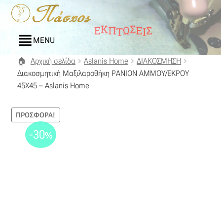
Απευθείας
Μετάβαση
μετάβαση
σε
στην
περιεχόμενο
MENU
πλοήγηση
Αρχική σελίδα
Aslanis Home
ΔΙΑΚΟΣΜΗΣΗ
Αρχική
Διακοσμητική Μαξιλαροθήκη ΡΑΝΙΟΝ ΑΜΜΟΥ/ΕΚΡΟΥ
45Χ45 – Aslanis Home
Blog
ΠΡΟΣΦΟΡΆ!
Compare
-30
%
Αγαπημένα
Αποστολές
Επικοινωνία
Επιστροφές