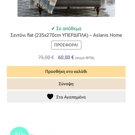
Όροι Χρήσης
ΠΙΣΤΟΠΟΙΗΣΕΙΣ ΧΑΛΙΩΝ COLORE COLORI
Σε απόθεμα
Σεντόνι flat (235x270cm ΥΠΕΡΔΙΠΛΑ) – Aslanis Home
Πληρωμές
ΠΡΟΣΦΟΡΆ!
Original
Η
75,00
€
60,00
€
(συμπ.ΦΠΑ)
Ραντεβού
price
τρέχουσα
Προσθήκη στο καλάθι
was:
τιμή
Ταμείο
75,00 €.
είναι:
Σύνοψη
60,00 €.
Στα Αγαπημένα
-50