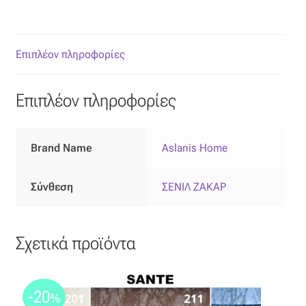
Επιπλόπανο
Ζακάρ
Επιπλέον πληροφορίες
Καραβόπανο
Επιπλέον πληροφορίες
Κρεπ
Λινό
Brand Name
Aslanis Home
Λονέτα
Σύνθεση
ΣΕΝΙΛ ΖΑΚΑΡ
Μουσελίνα
Σχετικά προϊόντα
Μπροκάρ
Οργάντζα
-20
%