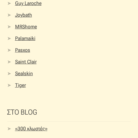
Guy Laroche
Joybath
MRShome
Palamaiki
Pasxos
Saint Clair
Sealskin
Tiger
ΣΤΟ BLOG
«300 κλωστές»