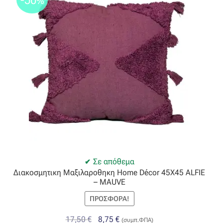
%
Σε απόθεμα
Διακοσμητικη Μαξιλαροθηκη Home Décor 45X45 ALFIE
– MAUVE
ΠΡΟΣΦΟΡΆ!
Original
Η
17,50
€
8,75
€
(συμπ.ΦΠΑ)