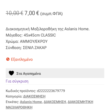
Βαμβακοσατέν
Original
Η
10,00
€
7,00
€
(συμπ.ΦΠΑ)
Βελούδο
price
τρέχουσα
Διακοσμητική Μαξιλαροθήκη της Aslanis Home.
was:
τιμή
Βελουτέ
Μέγεθος: 45x45cm CLASSIC
10,00 €.
είναι:
Χρώμα: ΑΜΜΟΥ/ΕΚΡΟΥ
Βουάλ
Σύνθεση: ΣΕΝΙΛ ΖΑΚΑΡ
7,00 €.
Εξαντλημένο
Γάζα
Γκρο
Στα Αγαπημένα
Για σύγκριση
Δαντέλα
Κωδικός προϊόντος:
d2222223679779
Κατηγορία:
ΔΙΑΚΟΣΜΗΣΗ
Δίχτυ
Ετικέτες:
Aslanis Home
,
ΔΙΑΚΟΣΜΗΣΗ
,
ΔΙΑΚΟΣΜΗΤΙΚΗ
ΜΑΞΙΛΑΡΟΘΗΚΗ