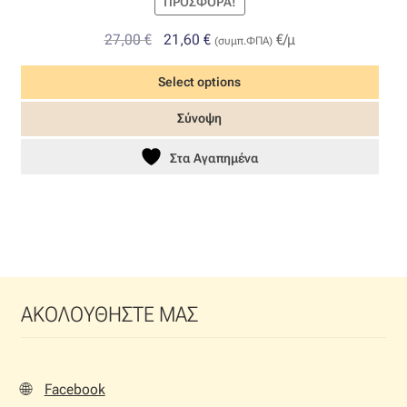
ΠΡΟΣΦΟΡΆ!
Original
Η
27,00
€
21,60
€
€/μ
(συμπ.ΦΠΑ)
price
τρέχουσα
Select options
was:
τιμή
27,00 €.
είναι:
Σύνοψη
21,60 €.
Στα Αγαπημένα
ΑΚΟΛΟΥΘΗΣΤΕ ΜΑΣ
🌐
Facebook