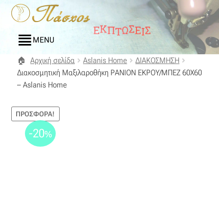
Απευθείας
Μετάβαση
μετάβαση
σε
στην
περιεχόμενο
MENU
πλοήγηση
Αρχική σελίδα
Aslanis Home
ΔΙΑΚΟΣΜΗΣΗ
Αρχική
Διακοσμητική Μαξιλαροθήκη ΡΑΝΙΟΝ ΕΚΡΟΥ/ΜΠΕΖ 60Χ60
– Aslanis Home
Blog
ΠΡΟΣΦΟΡΆ!
Compare
-20
%
Αγαπημένα
Αποστολές
Επικοινωνία
Επιστροφές