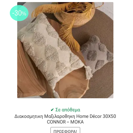
Οργάντζα διπλή
-30
%
Οργάντζα με κέντημα
Οργάντζα με ταφτά
Οργάντζα με φλοκ
Οργάντζα μεταξωτή
Οργάντζα ντεβορέ
Οργάντζα τσαλακωτή
Σε απόθεμα
Διακοσμητικη Μαξιλαροθηκη Home Décor 30X50
Σενίλ
CONNOR – MOKA
ΠΡΟΣΦΟΡΆ!