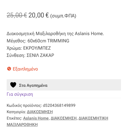
Βαμβακοσατέν
Original
Η
25,00
€
20,00
€
(συμπ.ΦΠΑ)
Βελούδο
price
τρέχουσα
Διακοσμητική Μαξιλαροθήκη της Aslanis Home.
was:
τιμή
Βελουτέ
Μέγεθος: 60x60cm TRIMMING
25,00 €.
είναι:
Χρώμα: ΕΚΡΟΥ/ΜΠΕΖ
Βουάλ
Σύνθεση: ΣΕΝΙΛ ΖΑΚΑΡ
20,00 €.
Εξαντλημένο
Γάζα
Γκρο
Στα Αγαπημένα
Για σύγκριση
Δαντέλα
Κωδικός προϊόντος:
d5204368149899
Κατηγορία:
ΔΙΑΚΟΣΜΗΣΗ
Δίχτυ
Ετικέτες:
Aslanis Home
,
ΔΙΑΚΟΣΜΗΣΗ
,
ΔΙΑΚΟΣΜΗΤΙΚΗ
ΜΑΞΙΛΑΡΟΘΗΚΗ