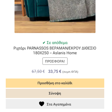
Όροι Χρήσης
ΠΙΣΤΟΠΟΙΗΣΕΙΣ ΧΑΛΙΩΝ COLORE COLORI
Πληρωμές
Σε απόθεμα
Ριχτάρι PARNASSOS ΒΕΡΑΜΑΝ/ΕΚΡΟΥ ΔΙΘΕΣΙΟ
Ραντεβού
180Χ250 – Aslanis Home
ΠΡΟΣΦΟΡΆ!
Ταμείο
Original
Η
67,50
€
33,75
€
(συμπ.ΦΠΑ)
price
τρέχουσα
Προσθήκη στο καλάθι
was:
τιμή
67,50 €.
είναι:
Σύνοψη
33,75 €.
Στα Αγαπημένα