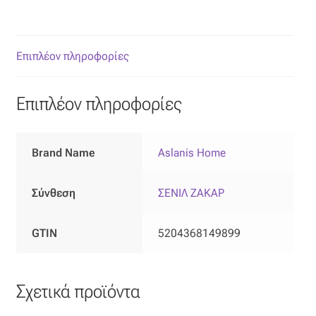
Επιπλόπανο
Ζακάρ
Επιπλέον πληροφορίες
Καραβόπανο
Επιπλέον πληροφορίες
Κρεπ
Λινό
Brand Name
Aslanis Home
Λονέτα
Σύνθεση
ΣΕΝΙΛ ΖΑΚΑΡ
Μουσελίνα
GTIN
5204368149899
Μπροκάρ
Σχετικά προϊόντα
Οργάντζα