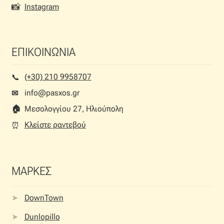
📸
Instagram
ΕΠΙΚΟΙΝΩΝΙΑ
(+30) 210 9958707
📞︎
info@pasxos.gr
✉
🏠︎
Μεσολογγίου 27, Ηλιούπολη
Κλείστε ραντεβού
⏰︎
ΜΑΡΚΕΣ
DownTown
Dunlopillo