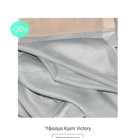
-20
%
Ύφασμα Κρεπ Victory