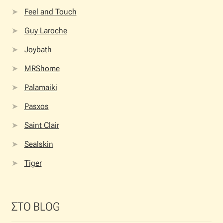
Feel and Touch
Guy Laroche
Joybath
MRShome
Palamaiki
Pasxos
Saint Clair
Sealskin
Tiger
ΣΤΟ BLOG