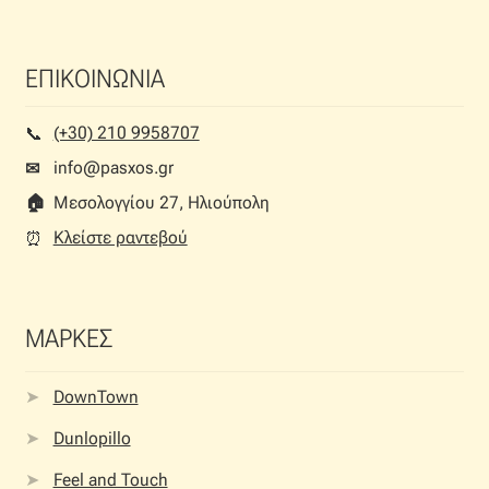
ΕΠΙΚΟΙΝΩΝΙΑ
(+30) 210 9958707
📞︎
info@pasxos.gr
✉
🏠︎
Μεσολογγίου 27, Ηλιούπολη
Κλείστε ραντεβού
⏰︎
ΜΑΡΚΕΣ
DownTown
Dunlopillo
Feel and Touch