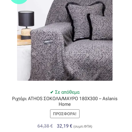
Οργάντζα διπλή
Οργάντζα με κέντημα
Οργάντζα με ταφτά
Οργάντζα με φλοκ
Οργάντζα μεταξωτή
Οργάντζα ντεβορέ
Σε απόθεμα
Ριχτάρι ATHOS ΣΟΚΟΛΑ/ΜΑΥΡΟ 180Χ300 – Aslanis
Οργάντζα τσαλακωτή
Home
ΠΡΟΣΦΟΡΆ!
Σενίλ
Original
Η
64,38
€
32,19
€
(συμπ.ΦΠΑ)