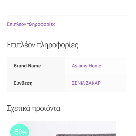
Επιπλόπανο
Ζακάρ
Επιπλέον πληροφορίες
Καραβόπανο
Επιπλέον πληροφορίες
Κρεπ
Λινό
Brand Name
Aslanis Home
Λονέτα
Σύνθεση
ΣΕΝΙΛ ΖΑΚΑΡ
Μουσελίνα
Σχετικά προϊόντα
Μπροκάρ
Οργάντζα
-50
%