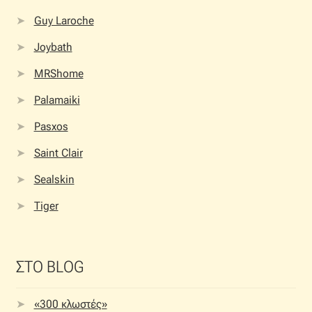
Guy Laroche
Joybath
MRShome
Palamaiki
Pasxos
Saint Clair
Sealskin
Tiger
ΣΤΟ BLOG
«300 κλωστές»