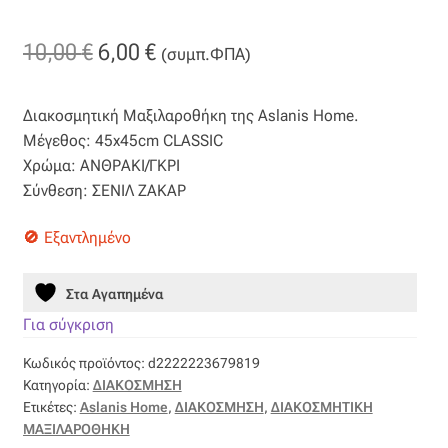
Βαμβακοσατέν
Original
Η
10,00
€
6,00
€
(συμπ.ΦΠΑ)
Βελούδο
price
τρέχουσα
Διακοσμητική Μαξιλαροθήκη της Aslanis Home.
was:
τιμή
Βελουτέ
Μέγεθος: 45x45cm CLASSIC
10,00 €.
είναι:
Χρώμα: ΑΝΘΡΑΚΙ/ΓΚΡΙ
Βουάλ
Σύνθεση: ΣΕΝΙΛ ΖΑΚΑΡ
6,00 €.
Εξαντλημένο
Γάζα
Γκρο
Στα Αγαπημένα
Για σύγκριση
Δαντέλα
Κωδικός προϊόντος:
d2222223679819
Κατηγορία:
ΔΙΑΚΟΣΜΗΣΗ
Δίχτυ
Ετικέτες:
Aslanis Home
,
ΔΙΑΚΟΣΜΗΣΗ
,
ΔΙΑΚΟΣΜΗΤΙΚΗ
ΜΑΞΙΛΑΡΟΘΗΚΗ