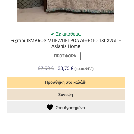
Όροι Χρήσης
ΠΙΣΤΟΠΟΙΗΣΕΙΣ ΧΑΛΙΩΝ COLORE COLORI
Σε απόθεμα
Ριχτάρι ΙSΜΑRΟS ΜΠΕΖ/ΠΕΤΡΟΛ ΔΙΘΕΣΙΟ 180Χ250 –
Πληρωμές
Aslanis Home
ΠΡΟΣΦΟΡΆ!
Ραντεβού
Original
Η
67,50
€
33,75
€
(συμπ.ΦΠΑ)
Ταμείο
price
τρέχουσα
Προσθήκη στο καλάθι
was:
τιμή
67,50 €.
είναι:
Σύνοψη
33,75 €.
Στα Αγαπημένα