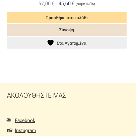
Original
Η
57,00
€
45,60
€
(συμπ.ΦΠΑ)
price
τρέχουσα
Προσθήκη στο καλάθι
was:
τιμή
57,00 €.
είναι:
Σύνοψη
45,60 €.
Στα Αγαπημένα
ΑΚΟΛΟΥΘΗΣΤΕ ΜΑΣ
🌐
Facebook
📸
Instagram