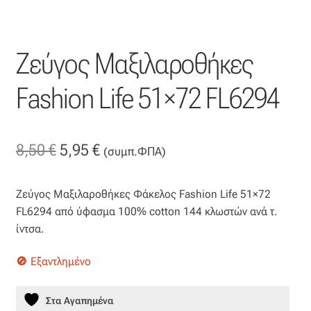
Οργάντζα διπλή
Ζεύγος Μαξιλαροθήκες
Οργάντζα με κέντημα
Fashion Life 51×72 FL6294
Οργάντζα με ταφτά
Οργάντζα με φλοκ
Original
Η
8,50
€
5,95
€
(συμπ.ΦΠΑ)
Οργάντζα μεταξωτή
price
τρέχουσα
Ζεύγος Μαξιλαροθήκες Φάκελος Fashion Life 51×72
was:
τιμή
Οργάντζα ντεβορέ
FL6294 από ύφασμα 100% cotton 144 κλωστών ανά τ.
8,50 €.
είναι:
ίντσα.
Οργάντζα τσαλακωτή
5,95 €.
Εξαντλημένο
Σενίλ
Στα Αγαπημένα