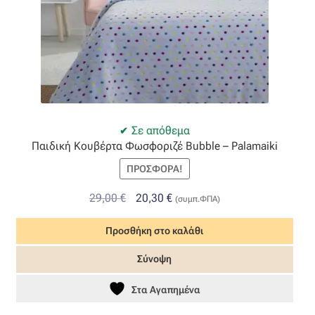
Σε απόθεμα
Παιδική Κουβέρτα Φωσφοριζέ Bubble – Palamaiki
ΠΡΟΣΦΟΡΆ!
Original
Η
29,00
€
20,30
€
(συμπ.ΦΠΑ)
price
τρέχουσα
Προσθήκη στο καλάθι
was:
τιμή
29,00 €.
είναι:
Σύνοψη
20,30 €.
Στα Αγαπημένα