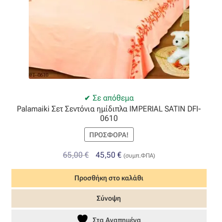
Σε απόθεμα
Palamaiki Σετ Σεντόνια ημίδιπλα IMPERIAL SATIN DFI-
0610
ΠΡΟΣΦΟΡΆ!
Original
Η
65,00
€
45,50
€
(συμπ.ΦΠΑ)
price
τρέχουσα
Προσθήκη στο καλάθι
was:
τιμή
65,00 €.
είναι:
Σύνοψη
45,50 €.
Στα Αγαπημένα