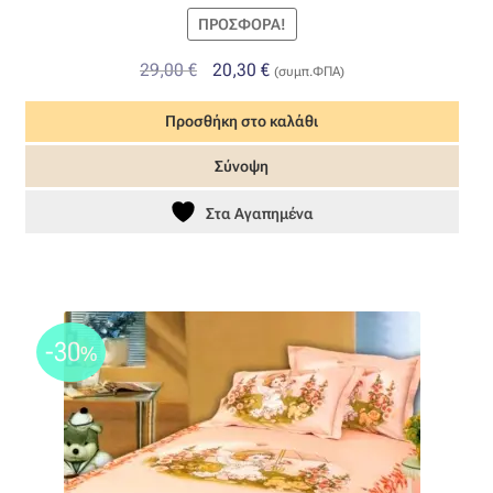
ΠΡΟΣΦΟΡΆ!
Original
Η
29,00
€
20,30
€
(συμπ.ΦΠΑ)
price
τρέχουσα
Προσθήκη στο καλάθι
was:
τιμή
29,00 €.
είναι:
Σύνοψη
20,30 €.
Στα Αγαπημένα
-30
%