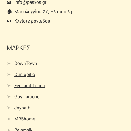
info@pasxos.gr
✉
🏠︎
Μεσολογγίου 27, Ηλιούπολη
Κλείστε ραντεβού
⏰︎
ΜΑΡΚΕΣ
DownTown
Dunlopillo
Feel and Touch
Guy Laroche
Joybath
MRShome
Palamaiki