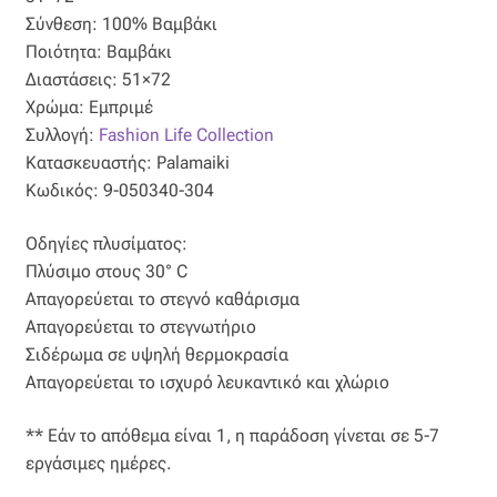
Σύνθεση: 100% Βαμβάκι
Όροι Χρήσης
Ποιότητα: Βαμβάκι
Διαστάσεις: 51×72
ΠΙΣΤΟΠΟΙΗΣΕΙΣ ΧΑΛΙΩΝ COLORE COLORI
Χρώμα: Εμπριμέ
Συλλογή:
Fashion Life Collection
Πληρωμές
Κατασκευαστής: Palamaiki
Κωδικός: 9-050340-304
Ραντεβού
Οδηγίες πλυσίματος:
Πλύσιμο στους 30° C
Ταμείο
Απαγορεύεται το στεγνό καθάρισμα
Απαγορεύεται το στεγνωτήριο
Σιδέρωμα σε υψηλή θερμοκρασία
Απαγορεύεται το ισχυρό λευκαντικό και χλώριο
** Εάν το απόθεμα είναι 1, η παράδοση γίνεται σε 5-7
εργάσιμες ημέρες.