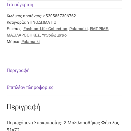
Ταφτάς (ταυτάς)
Για σύγκριση
Κωδικός προϊόντος:
d5205857306762
Ταφτάς μεταξωτός
Κατηγορία:
ΥΠΝΟΔΩΜΑΤΙΟ
Ετικέτες:
Fashion-Life-Collection
,
Palamaiki
,
ΕΜΠΡΙΜΕ
,
Τζιν
ΜΑΞΙΛΑΡΟΘΗΚΕΣ
,
Υπνοδωμάτιο
Μάρκα:
Palamaiki
Τρεβίρα
Υφαντό
Περιγραφή
Φιλ-κουπέ
Επιπλέον πληροφορίες
Φλάμα
Περιγραφή
Φόδρα
Περιεχόμενα Συσκευασίας: 2 Μαξιλαροθήκες Φάκελος
Ψάθα
51×72