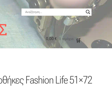
0,00
€
0 τεμάχια
μός
θήκες Fashion Life 51×72