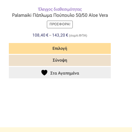
Έλεγχος διαθεσιμότητας
Palamaiki Πάπλωμα Πούπουλο 50/50 Aloe Vera
ΠΡΟΣΦΟΡΆ!
Price
108,40
€
–
143,20
€
(συμπ.ΦΠΑ)
range:
108,40 €
Επιλογή
through
Αυτό
Σύνοψη
143,20 €
το
προϊόν
Στα Αγαπημένα
έχει
πολλαπλές
παραλλαγές.
Οι
επιλογές
μπορούν
να
επιλεγούν
στη