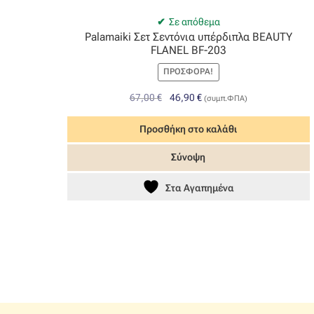
Σε απόθεμα
Palamaiki Σετ Σεντόνια υπέρδιπλα BEAUTY
FLANEL BF-203
ΠΡΟΣΦΟΡΆ!
Original
Η
67,00
€
46,90
€
(συμπ.ΦΠΑ)
price
τρέχουσα
was:
τιμή
Προσθήκη στο καλάθι
67,00 €.
είναι:
Σύνοψη
46,90 €.
Στα Αγαπημένα