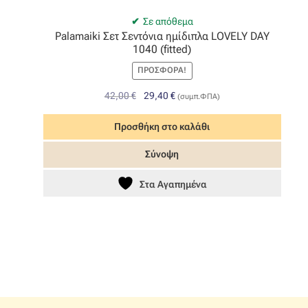
Σε απόθεμα
Palamaiki Σετ Σεντόνια ημίδιπλα LOVELY DAY
1040 (fitted)
ΠΡΟΣΦΟΡΆ!
Original
Η
42,00
€
29,40
€
(συμπ.ΦΠΑ)
price
τρέχουσα
was:
τιμή
Προσθήκη στο καλάθι
42,00 €.
είναι:
Σύνοψη
29,40 €.
Στα Αγαπημένα