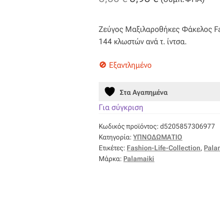
price
τρέχουσα
Ζεύγος Μαξιλαροθήκες Φάκελος Fa
was:
τιμή
144 κλωστών ανά τ. ίντσα.
8,50 €.
είναι:
Εξαντλημένο
5,95 €.
Στα Αγαπημένα
Για σύγκριση
Κωδικός προϊόντος:
d5205857306977
Κατηγορία:
ΥΠΝΟΔΩΜΑΤΙΟ
Ετικέτες:
Fashion-Life-Collection
,
Pala
Μάρκα:
Palamaiki