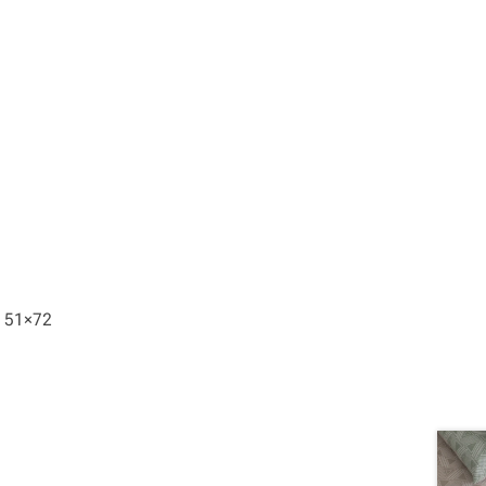
 51×72