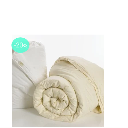
-20
%