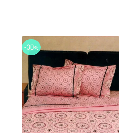
-30
%