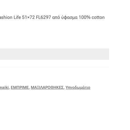
shion Life 51×72 FL6297 από ύφασμα 100% cotton
maiki
,
ΕΜΠΡΙΜΕ
,
ΜΑΞΙΛΑΡΟΘΗΚΕΣ
,
Υπνοδωμάτιο