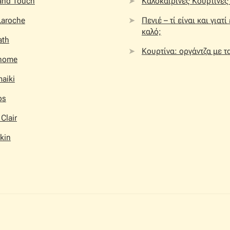
 and Touch
Καλοκαιρινές Κουρτίνες 
Laroche
Πενιέ – τί είναι και γιατί
καλό;
ath
Κουρτίνα: οργάντζα με τ
home
aiki
os
 Clair
kin