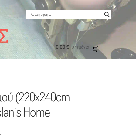
0,00
€
0 τεμάχια
μός
ιού (220x240cm
slanis Home
)