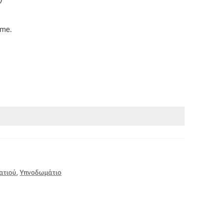
α
ome.
ατιού
,
Υπνοδωμάτιο