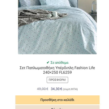
Σε απόθεμα
Σετ Παπλωματοθήκη Υπέρδιπλη Fashion Life
240×250 FL6259
ΠΡΟΣΦΟΡΆ!
Original
Η
49,00
€
34,30
€
(συμπ.ΦΠΑ)
price
τρέχουσα
was:
τιμή
Προσθήκη στο καλάθι
49,00 €.
είναι: