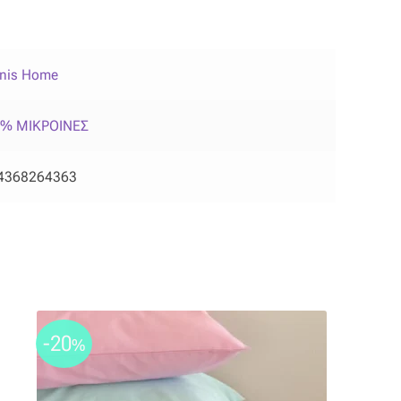
anis Home
 % ΜΙΚΡΟΙΝΕΣ
4368264363
-20
%