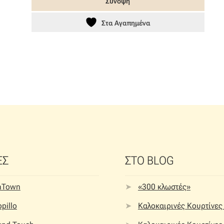
Σύνοψη
34,30 €.
Στα Αγαπημένα
ΕΣ
ΣΤΟ BLOG
nTown
«300 κλωστές»
pillo
Καλοκαιρινές Κουρτίνες 