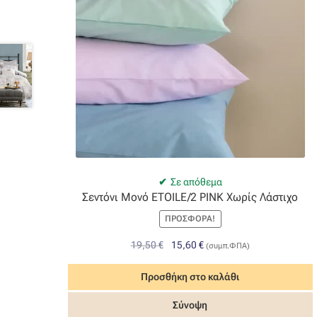
Σε απόθεμα
Σεντόνι Μονό ETOILE/2 PINK Χωρίς Λάστιχο
ΠΡΟΣΦΟΡΆ!
Original
Η
19,50
€
15,60
€
(συμπ.ΦΠΑ)
price
τρέχουσα
was:
τιμή
Προσθήκη στο καλάθι
19,50 €.
είναι:
Σύνοψη
15,60 €.