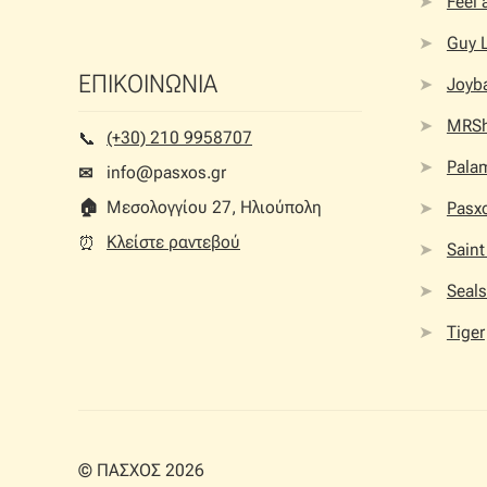
Feel
Guy 
ΕΠΙΚΟΙΝΩΝΙΑ
Joyb
MRS
(+30) 210 9958707
📞︎
Palam
info@pasxos.gr
✉
🏠︎
Μεσολογγίου 27, Ηλιούπολη
Pasx
Κλείστε ραντεβού
⏰︎
Saint
Seals
Tiger
© ΠΑΣΧΟΣ 2026