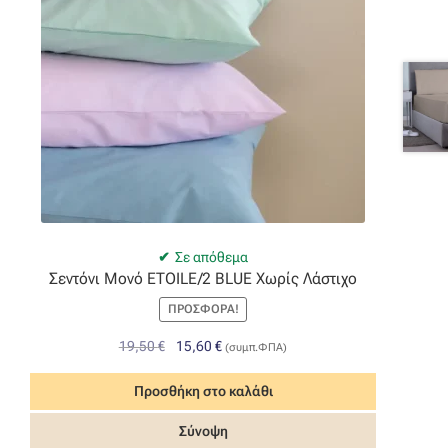
Σε απόθεμα
Σεντόνι Μονό ETOILE/2 BLUE Χωρίς Λάστιχο
ΠΡΟΣΦΟΡΆ!
Original
Η
19,50
€
15,60
€
(συμπ.ΦΠΑ)
price
τρέχουσα
was:
τιμή
Προσθήκη στο καλάθι
19,50 €.
είναι:
Σύνοψη
15,60 €.