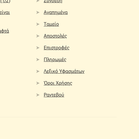
(1/2)
Σύνδεση
 είναι
Αγαπημένα
Ταμείο
αφτά
Αποστολές
Επιστροφές
Πληρωμές
Λεξικό Υφασμάτων
Όροι Χρήσης
Ραντεβού