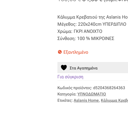
price
τρέχουσ
Κάλυμμα Κρεβατιού της Aslanis H
was:
τιμή
Μέγεθος: 220x240cm ΥΠΕΡΔΙΠΛΟ
108,00 €.
είναι:
Χρώμα: ΓΚΡΙ ΑΝΟΙΧΤΟ
Σύνθεση: 100 % ΜΙΚΡΟΙΝΕΣ
54,00 €.
Εξαντλημένο
Στα Αγαπημένα
Για σύγκριση
Κωδικός προϊόντος:
d5204368264363
Κατηγορία:
ΥΠΝΟΔΩΜΑΤΙΟ
Ετικέτες:
Aslanis Home
,
Κάλυμμα Κρεβ