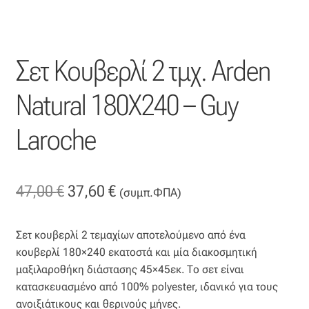
Ταφτάς (ταυτάς)
Ταφτάς μεταξωτός
Σετ Κουβερλί 2 τμχ. Arden
Τζιν
Natural 180X240 – Guy
Τρεβίρα
Laroche
Υφαντό
Original
Η
47,00
€
37,60
€
Φιλ-κουπέ
(συμπ.ΦΠΑ)
price
τρέχουσα
Φλάμα
Σετ κουβερλί 2 τεμαχίων αποτελούμενο από ένα
was:
τιμή
κουβερλί 180×240 εκατοστά και μία διακοσμητική
Φόδρα
47,00 €.
είναι:
μαξιλαροθήκη διάστασης 45×45εκ. Το σετ είναι
κατασκευασμένο από 100% polyester, ιδανικό για τους
37,60 €.
Ψάθα
ανοιξιάτικους και θερινούς μήνες.