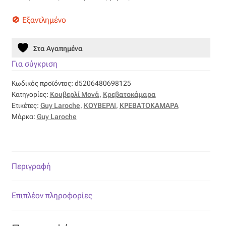
Όροι Χρήσης
Εξαντλημένο
ΠΙΣΤΟΠΟΙΗΣΕΙΣ ΧΑΛΙΩΝ COLORE COLORI
Στα Αγαπημένα
Για σύγκριση
Πληρωμές
Κωδικός προϊόντος:
d5206480698125
Κατηγορίες:
Κουβερλί Μονά
,
Κρεβατοκάμαρα
Ραντεβού
Ετικέτες:
Guy Laroche
,
ΚΟΥΒΕΡΛΙ
,
ΚΡΕΒΑΤΟΚΑΜΑΡΑ
Μάρκα:
Guy Laroche
Ταμείο
Περιγραφή
Επιπλέον πληροφορίες