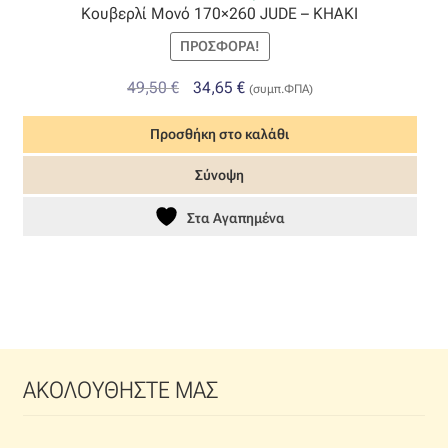
Κουβερλί Μονό 170×260 JUDE – KHAKI
ΠΡΟΣΦΟΡΆ!
Original
Η
49,50
€
34,65
€
(συμπ.ΦΠΑ)
price
τρέχουσα
Προσθήκη στο καλάθι
was:
τιμή
49,50 €.
είναι:
Σύνοψη
34,65 €.
Στα Αγαπημένα
ΑΚΟΛΟΥΘΗΣΤΕ ΜΑΣ