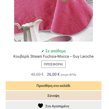
Σε απόθεμα
Κουβερλί Stream Fuchsia-Mocca – Guy Laroche
ΠΡΟΣΦΟΡΆ!
Original
Η
40,00
€
26,00
€
(συμπ.ΦΠΑ)
price
τρέχουσα
Προσθήκη στο καλάθι
was:
τιμή
40,00 €.
είναι:
Σύνοψη
26,00 €.
Στα Αγαπημένα