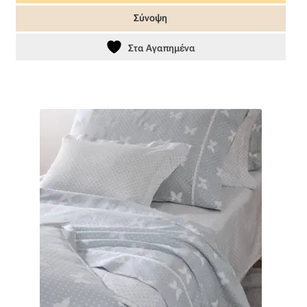
45,00 €.
είναι:
Σύνοψη
36,00 €.
Στα Αγαπημένα