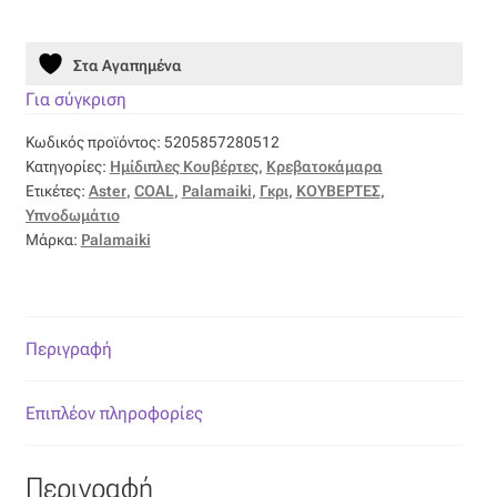
160x220
Οργάντζα διπλή
ASTER
Στα Αγαπημένα
GREY
Οργάντζα με κέντημα
ποσότητα
Για σύγκριση
Κωδικός προϊόντος:
5205857280512
Οργάντζα με ταφτά
Κατηγορίες:
Ημίδιπλες Κουβέρτες
,
Κρεβατοκάμαρα
Ετικέτες:
Aster
,
COAL
,
Palamaiki
,
Γκρι
,
ΚΟΥΒΕΡΤΕΣ
,
Οργάντζα με φλοκ
Υπνοδωμάτιο
Μάρκα:
Palamaiki
Οργάντζα μεταξωτή
Οργάντζα ντεβορέ
Περιγραφή
Οργάντζα τσαλακωτή
Επιπλέον πληροφορίες
Σενίλ
Περιγραφή