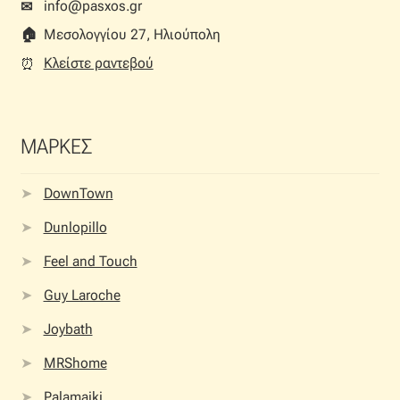
info@pasxos.gr
✉
🏠︎
Μεσολογγίου 27, Ηλιούπολη
Κλείστε ραντεβού
⏰︎
ΜΑΡΚΕΣ
DownTown
Dunlopillo
Feel and Touch
Guy Laroche
Joybath
MRShome
Palamaiki