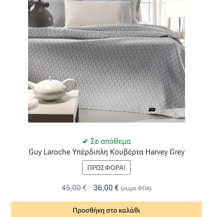
Σε απόθεμα
Guy Laroche Υπέρδιπλη Κουβέρτα Harvey Grey
ΠΡΟΣΦΟΡΆ!
Original
Η
45,00
€
36,00
€
(συμπ.ΦΠΑ)
price
τρέχουσα
Προσθήκη στο καλάθι
was:
τιμή