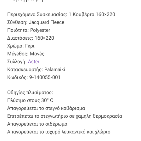
Ταφτάς (ταυτάς)
Περιεχόμενα Συσκευασίας: 1 Κουβέρτα 160×220
Ταφτάς μεταξωτός
Σύνθεση: Jacquard Fleece
Ποιότητα: Polyester
Τζιν
Διαστάσεις: 160×220
Χρώμα: Γκρι
Τρεβίρα
Μέγεθος: Μονές
Συλλογή:
Aster
Κατασκευαστής: Palamaiki
Υφαντό
Κωδικός: 9-140055-001
Φιλ-κουπέ
Οδηγίες πλυσίματος:
Πλύσιμο στους 30° C
Φλάμα
Απαγορεύεται το στεγνό καθάρισμα
Επιτρέπεται το στεγνωτήριο σε χαμηλή θερμοκρασία
Φόδρα
Απαγορεύεται το σιδέρωμα
Απαγορεύεται το ισχυρό λευκαντικό και χλώριο
Ψάθα