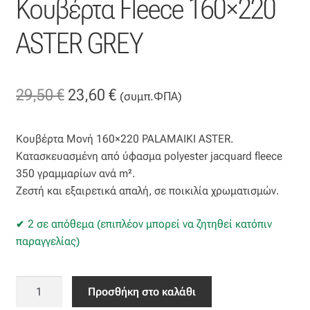
Κουβέρτα Fleece 160×220
Επιπλόπανο
ASTER GREY
Ζακάρ
Καραβόπανο
Original
Η
29,50
€
23,60
€
(συμπ.ΦΠΑ)
Κρεπ
price
τρέχουσα
Κουβέρτα Μονή 160×220 PALAMAIKI ASTER.
was:
τιμή
Λινό
Κατασκευασμένη από ύφασμα polyester jacquard fleece
29,50 €.
είναι:
350 γραμμαρίων ανά m².
Λονέτα
Ζεστή και εξαιρετικά απαλή, σε ποικιλία χρωματισμών.
23,60 €.
Μουσελίνα
2 σε απόθεμα (επιπλέον μπορεί να ζητηθεί κατόπιν
παραγγελίας)
Μπροκάρ
Κουβέρτα
Προσθήκη στο καλάθι
Οργάντζα
Fleece