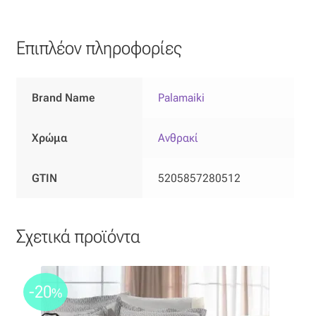
Όροι Χρήσης
Επιπλέον πληροφορίες
ΠΙΣΤΟΠΟΙΗΣΕΙΣ ΧΑΛΙΩΝ COLORE COLORI
Brand Name
Palamaiki
Πληρωμές
Χρώμα
Ανθρακί
Ραντεβού
Ταμείο
GTIN
5205857280512
Σχετικά προϊόντα
-20
%