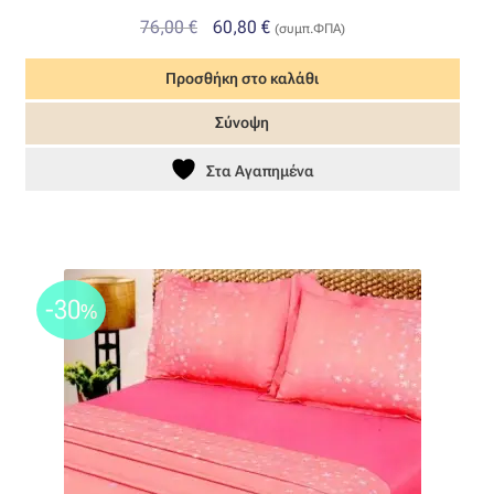
Original
Η
76,00
€
60,80
€
(συμπ.ΦΠΑ)
price
τρέχουσα
Προσθήκη στο καλάθι
was:
τιμή
76,00 €.
είναι:
Σύνοψη
60,80 €.
Στα Αγαπημένα
-30
%