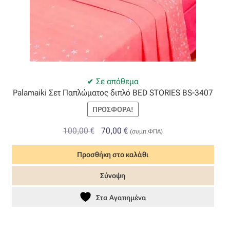
Σε απόθεμα
Palamaiki Σετ Παπλώματος διπλό BED STORIES BS-3407
ΠΡΟΣΦΟΡΆ!
Original
Η
100,00
€
70,00
€
(συμπ.ΦΠΑ)
price
τρέχουσα
Προσθήκη στο καλάθι
was:
τιμή
100,00 €.
είναι:
Σύνοψη
70,00 €.
Στα Αγαπημένα