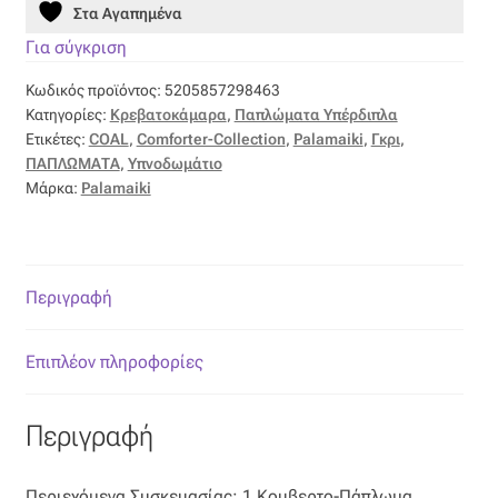
Επιπλόπανο
Στα Αγαπημένα
COAL
ποσότητα
Για σύγκριση
Ζακάρ
Κωδικός προϊόντος:
5205857298463
Κατηγορίες:
Κρεβατοκάμαρα
,
Παπλώματα Υπέρδιπλα
Καραβόπανο
Ετικέτες:
COAL
,
Comforter-Collection
,
Palamaiki
,
Γκρι
,
ΠΑΠΛΩΜΑΤΑ
,
Υπνοδωμάτιο
Κρεπ
Μάρκα:
Palamaiki
Λινό
Περιγραφή
Λονέτα
Μουσελίνα
Επιπλέον πληροφορίες
Μπροκάρ
Περιγραφή
Οργάντζα
Περιεχόμενα Συσκευασίας: 1 Κουβερτο-Πάπλωμα