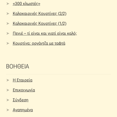
«300 κλωστές»
Καλοκαιρινές Κουρτίνες (2/2)
Καλοκαιρινές Κουρτίνες (1/2)
Πενιέ – τί είναι και γιατί είναι καλό;
Κουρτίνα: οργάντζα με ταφτά
ΒΟΗΘΕΙΑ
Η Εταιρεία
Επικοινωνία
Σύνδεση
Αγαπημένα