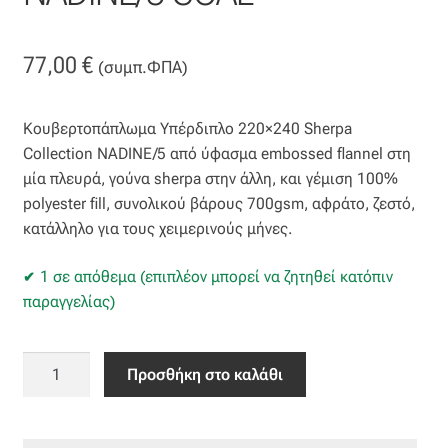
Βαμβακοσατέν
77,00
€
(συμπ.ΦΠΑ)
Βελούδο
Κουβερτοπάπλωμα Υπέρδιπλο 220×240 Sherpa
Βελουτέ
Collection NADINE/5 από ύφασμα embossed flannel στη
μία πλευρά, γούνα sherpa στην άλλη, και γέμιση 100%
Βουάλ
polyester fill, συνολικού βάρους 700gsm, αφράτο, ζεστό,
κατάλληλο για τους χειμερινούς μήνες.
Γάζα
1 σε απόθεμα (επιπλέον μπορεί να ζητηθεί κατόπιν
Γκρο
παραγγελίας)
Δαντέλα
Κουβερτοπάπλωμα
Προσθήκη στο καλάθι
Υπέρδιπλο
Δίχτυ
220x240
NADINE/5