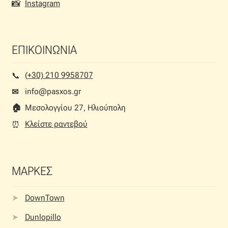
📸
Instagram
ΕΠΙΚΟΙΝΩΝΙΑ
(+30) 210 9958707
📞︎
info@pasxos.gr
✉
🏠︎
Μεσολογγίου 27, Ηλιούπολη
Κλείστε ραντεβού
⏰︎
ΜΑΡΚΕΣ
DownTown
Dunlopillo