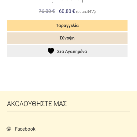
Original
Η
76,00
€
60,80
€
(συμπ.ΦΠΑ)
price
τρέχουσα
Παραγγελία
was:
τιμή
76,00 €.
είναι:
Σύνοψη
60,80 €.
Στα Αγαπημένα
ΑΚΟΛΟΥΘΗΣΤΕ ΜΑΣ
🌐
Facebook