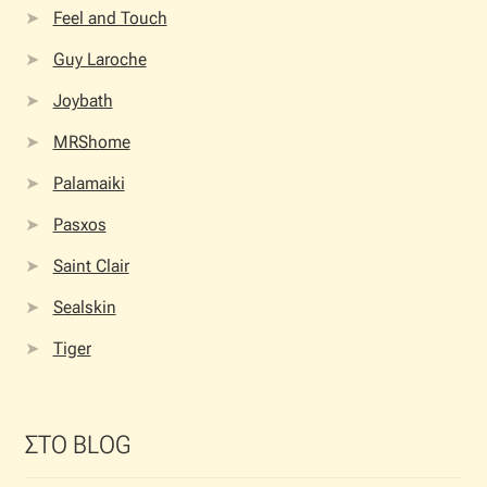
Feel and Touch
Guy Laroche
Joybath
MRShome
Palamaiki
Pasxos
Saint Clair
Sealskin
Tiger
ΣΤΟ BLOG