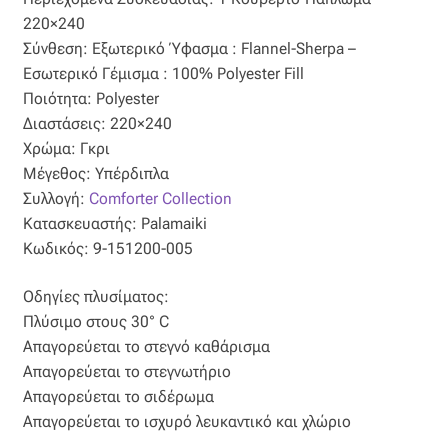
220×240
Οργάντζα διπλή
Σύνθεση: Εξωτερικό Ύφασμα : Flannel-Sherpa –
Εσωτερικό Γέμισμα : 100% Polyester Fill
Οργάντζα με κέντημα
Ποιότητα: Polyester
Διαστάσεις: 220×240
Οργάντζα με ταφτά
Χρώμα: Γκρι
Μέγεθος: Υπέρδιπλα
Οργάντζα με φλοκ
Συλλογή:
Comforter Collection
Κατασκευαστής: Palamaiki
Οργάντζα μεταξωτή
Κωδικός: 9-151200-005
Οδηγίες πλυσίματος:
Οργάντζα ντεβορέ
Πλύσιμο στους 30° C
Απαγορεύεται το στεγνό καθάρισμα
Οργάντζα τσαλακωτή
Απαγορεύεται το στεγνωτήριο
Απαγορεύεται το σιδέρωμα
Σενίλ
Απαγορεύεται το ισχυρό λευκαντικό και χλώριο