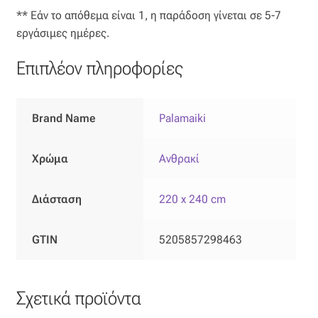
Ταφτάς (ταυτάς)
** Εάν το απόθεμα είναι 1, η παράδοση γίνεται σε 5-7
εργάσιμες ημέρες.
Ταφτάς μεταξωτός
Επιπλέον πληροφορίες
Τζιν
Brand Name
Palamaiki
Τρεβίρα
Υφαντό
Χρώμα
Ανθρακί
Φιλ-κουπέ
Διάσταση
220 x 240 cm
Φλάμα
GTIN
5205857298463
Φόδρα
Σχετικά προϊόντα
Ψάθα