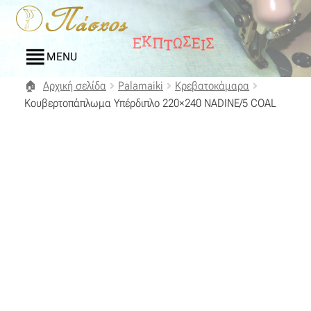
Απευθείας
Μετάβαση
μετάβαση
σε
στην
περιεχόμενο
MENU
πλοήγηση
Αρχική σελίδα
Palamaiki
Κρεβατοκάμαρα
Αρχική
Κουβερτοπάπλωμα Υπέρδιπλο 220×240 NADINE/5 COAL
Blog
Compare
Αγαπημένα
Αποστολές
Επικοινωνία
Επιστροφές