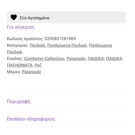
160x220
Οργάντζα διπλή
SW103
Στα Αγαπημένα
ποσότητα
Οργάντζα με κέντημα
Για σύγκριση
Κωδικός προϊόντος:
5205857281069
Οργάντζα με ταφτά
Κατηγορίες:
Παιδικά
,
Παπλώματα Παιδικά
,
Παπλώματα
Παιδικά
Οργάντζα με φλοκ
Ετικέτες:
Comforter-Collection
,
Palamaiki
,
ΠΑΙΔΙΚΑ
,
ΠΑΙΔΙΚΑ
ΠΑΠΛΩΜΑΤΑ
,
Ροζ
Μάρκα:
Palamaiki
Οργάντζα μεταξωτή
Οργάντζα ντεβορέ
Περιγραφή
Οργάντζα τσαλακωτή
Επιπλέον πληροφορίες
Σενίλ