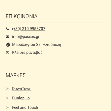
ΕΠΙΚΟΙΝΩΝΙΑ
(+30) 210 9958707
📞︎
info@pasxos.gr
✉
🏠︎
Μεσολογγίου 27, Ηλιούπολη
Κλείστε ραντεβού
⏰︎
ΜΑΡΚΕΣ
DownTown
Dunlopillo
Feel and Touch