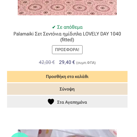
Σε απόθεμα
Palamaiki Σετ Σεντόνια ημίδιπλα LOVELY DAY 1040
(fitted)
ΠΡΟΣΦΟΡΆ!
Original
Η
42,00
€
29,40
€
(συμπ.ΦΠΑ)
price
τρέχουσα
Προσθήκη στο καλάθι
was:
τιμή
42,00 €.
είναι:
Σύνοψη
29,40 €.
Στα Αγαπημένα