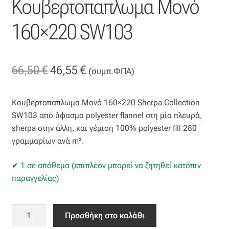
Κουβερτοπαπλωμα Μονό
Επιπλόπανο
160×220 SW103
Ζακάρ
Καραβόπανο
Original
Η
66,50
€
46,55
€
(συμπ.ΦΠΑ)
Κρεπ
price
τρέχουσα
Κουβερτοπαπλωμα Μονό 160×220 Sherpa Collection
was:
τιμή
Λινό
SW103 από ύφασμα polyester flannel στη μία πλευρά,
66,50 €.
είναι:
sherpa στην άλλη, και γέμιση 100% polyester fill 280
Λονέτα
γραμμαρίων ανά m².
46,55 €.
Μουσελίνα
1 σε απόθεμα (επιπλέον μπορεί να ζητηθεί κατόπιν
παραγγελίας)
Μπροκάρ
Κουβερτοπαπλωμα
Προσθήκη στο καλάθι
Οργάντζα
Μονό