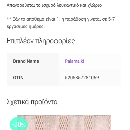
Απαγορεύεται το ισχυρό λευκαντικό και χλώριο
Όροι Χρήσης
** Εάν το απόθεμα είναι 1, η παράδοση γίνεται σε 5-7
εργάσιμες ημέρες.
ΠΙΣΤΟΠΟΙΗΣΕΙΣ ΧΑΛΙΩΝ COLORE COLORI
Επιπλέον πληροφορίες
Πληρωμές
Ραντεβού
Brand Name
Palamaiki
Ταμείο
GTIN
5205857281069
Σχετικά προϊόντα
-30
%