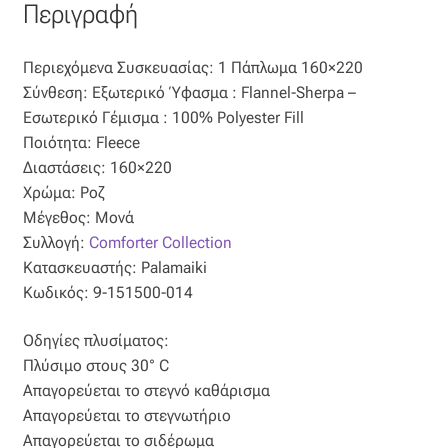
Περιγραφή
Ταφτάς (ταυτάς)
Ταφτάς μεταξωτός
Περιεχόμενα Συσκευασίας: 1 Πάπλωμα 160×220
Σύνθεση: Εξωτερικό Ύφασμα : Flannel-Sherpa –
Τζιν
Εσωτερικό Γέμισμα : 100% Polyester Fill
Ποιότητα: Fleece
Διαστάσεις: 160×220
Τρεβίρα
Χρώμα: Ροζ
Μέγεθος: Μονά
Υφαντό
Συλλογή:
Comforter Collection
Κατασκευαστής: Palamaiki
Φιλ-κουπέ
Κωδικός: 9-151500-014
Φλάμα
Οδηγίες πλυσίματος:
Πλύσιμο στους 30° C
Φόδρα
Απαγορεύεται το στεγνό καθάρισμα
Απαγορεύεται το στεγνωτήριο
Ψάθα
Απαγορεύεται το σιδέρωμα