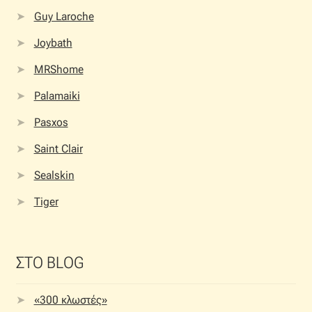
Guy Laroche
Joybath
MRShome
Palamaiki
Pasxos
Saint Clair
Sealskin
Tiger
ΣΤΟ BLOG
«300 κλωστές»