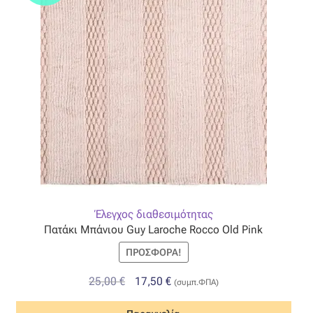
Έλεγχος διαθεσιμότητας
Πατάκι Μπάνιου Guy Laroche Rocco Old Pink
ΠΡΟΣΦΟΡΆ!
Original
Η
25,00
€
17,50
€
(συμπ.ΦΠΑ)
price
τρέχουσα