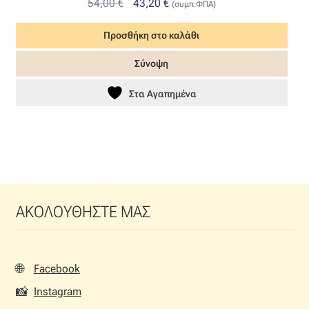
Original
Η
54,00
€
43,20
€
(συμπ.ΦΠΑ)
price
τρέχουσα
Προσθήκη στο καλάθι
was:
τιμή
54,00 €.
είναι:
Σύνοψη
43,20 €.
Στα Αγαπημένα
ΑΚΟΛΟΥΘΗΣΤΕ ΜΑΣ
🌐
Facebook
📸
Instagram