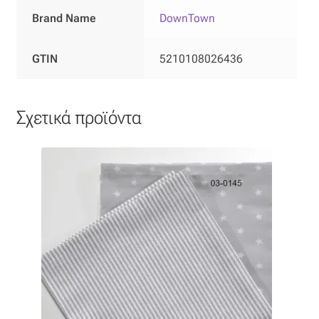
Brand Name
DownTown
Οργάντζα διπλή
GTIN
5210108026436
Οργάντζα με κέντημα
Οργάντζα με ταφτά
Σχετικά προϊόντα
Οργάντζα με φλοκ
Οργάντζα μεταξωτή
Οργάντζα ντεβορέ
Οργάντζα τσαλακωτή
Σενίλ