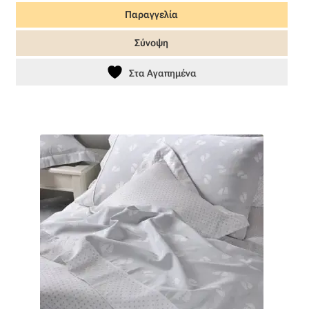
Παραγγελία
was:
τιμή
89,00 €.
είναι:
Σύνοψη
62,30 €.
Στα Αγαπημένα