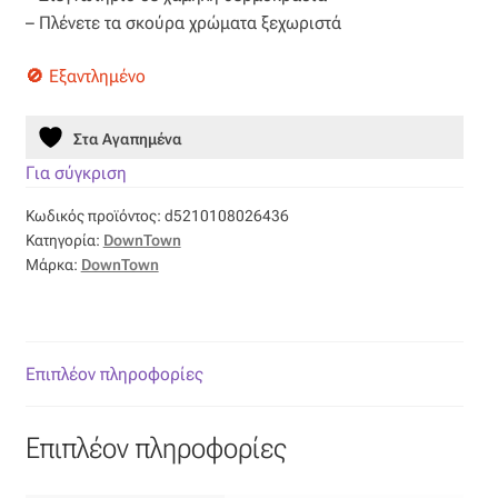
Επιπλόπανο
– Πλένετε τα σκούρα χρώματα ξεχωριστά
Ζακάρ
Εξαντλημένο
Καραβόπανο
Στα Αγαπημένα
Για σύγκριση
Κρεπ
Κωδικός προϊόντος:
d5210108026436
Λινό
Κατηγορία:
DownTown
Μάρκα:
DownTown
Λονέτα
Μουσελίνα
Επιπλέον πληροφορίες
Μπροκάρ
Επιπλέον πληροφορίες
Οργάντζα