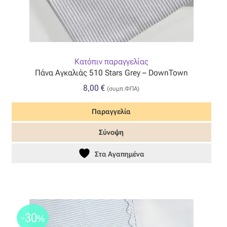
Ταφτάς (ταυτάς)
Ταφτάς μεταξωτός
Τζιν
Κατόπιν παραγγελίας
Πάνα Αγκαλιάς 510 Stars Grey – DownTown
Τρεβίρα
8,00
€
(συμπ.ΦΠΑ)
Υφαντό
Παραγγελία
Σύνοψη
Φιλ-κουπέ
Στα Αγαπημένα
Φλάμα
Φόδρα
-30
%
Ψάθα