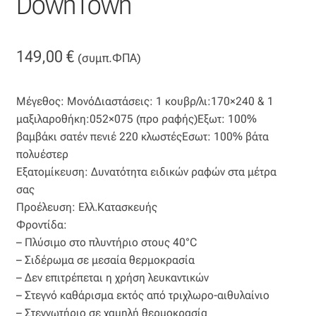
DownTown
Βαμβακοσατέν
149,00
€
Βελούδο
(συμπ.ΦΠΑ)
Βελουτέ
Μέγεθος: ΜονόΔιαστάσεις: 1 κουβρ/λι:170×240 & 1
μαξιλαροθήκη:052×075 (προ ραφής)Εξωτ: 100%
Βουάλ
βαμβάκι σατέν πενιέ 220 κλωστέςΕσωτ: 100% βάτα
πολυέστερ
Γάζα
Εξατομίκευση: Δυνατότητα ειδικών ραφών στα μέτρα
σας
Γκρο
Προέλευση: Ελλ.Κατασκευής
Φροντίδα:
– Πλύσιμο στο πλυντήριο στους 40°C
Δαντέλα
– Σιδέρωμα σε μεσαία θερμοκρασία
– Δεν επιτρέπεται η χρήση λευκαντικών
Δίχτυ
– Στεγνό καθάρισμα εκτός από τριχλωρο-αιθυλαίνιο
– Στεγνωτήριο σε χαμηλή θερμοκρασία