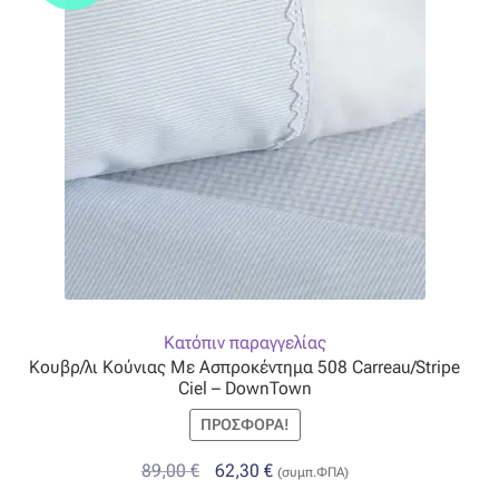
Όροι Χρήσης
ΠΙΣΤΟΠΟΙΗΣΕΙΣ ΧΑΛΙΩΝ COLORE COLORI
Πληρωμές
Ραντεβού
Ταμείο
Κατόπιν παραγγελίας
Κουβρ/λι Κούνιας Με Ασπροκέντημα 508 Carreau/Stripe
Ciel – DownTown
ΠΡΟΣΦΟΡΆ!
Original
Η
89,00
€
62,30
€
(συμπ.ΦΠΑ)
price
τρέχουσα