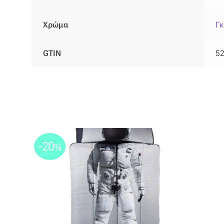
Χρώμα
Γκ
GTIN
5
-20
%