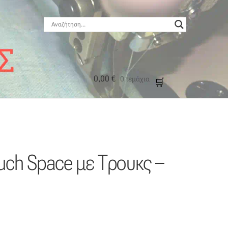
0,00
€
0 τεμάχια
μός
uch Space με Τρουκς –