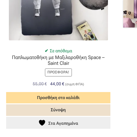
Σε απόθεμα
Παπλωματοθήκη με Μαξιλαροθήκη Space –
Saint Clair
ΠΡΟΣΦΟΡΆ!
Original
Η
55,00
€
44,00
€
(συμπ.ΦΠΑ)
price
τρέχουσα
was:
τιμή
Προσθήκη στο καλάθι
55,00 €.
είναι:
Σύνοψη
44,00 €.
Στα Αγαπημένα