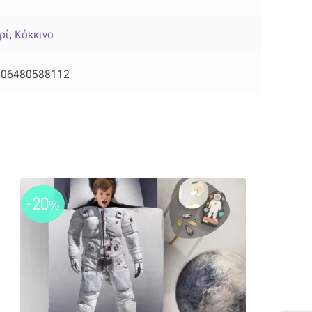
ρί
,
Κόκκινο
206480588112
-20
%