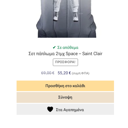
Σε απόθεμα
Σετ πάπλωμα 2τμχ Space – Saint Clair
ΠΡΟΣΦΟΡΆ!
Original
Η
69,00
€
55,20
€
(συμπ.ΦΠΑ)
price
τρέχουσα
was:
τιμή
Προσθήκη στο καλάθι
69,00 €.
είναι:
Σύνοψη
55,20 €.
Στα Αγαπημένα