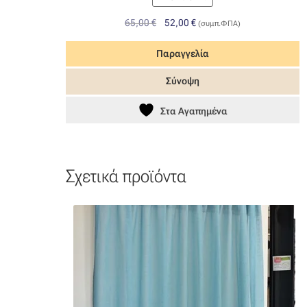
Original
Η
65,00
€
52,00
€
(συμπ.ΦΠΑ)
price
τρέχουσα
was:
τιμή
Παραγγελία
65,00 €.
είναι:
Σύνοψη
52,00 €.
Στα Αγαπημένα
Σχετικά προϊόντα