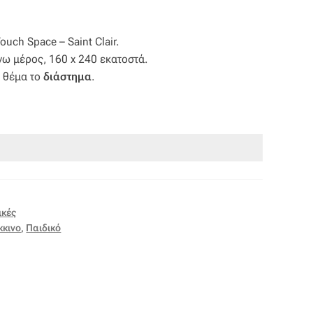
uch Space – Saint Clair.
νω μέρος, 160 x 240 εκατοστά.
ε θέμα το
διάστημα
.
ικές
κκινο
,
Παιδικό