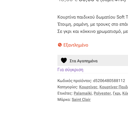
price
τρέχουσα
Κουρτίνα παιδικού δωματίου Soft To
was:
τιμή
Έτοιμη, ραμένη, με τρουκς στο επά
45,00 €.
είναι:
Σε γκρι και κόκκινο χρωματισμό, μ
36,00 €.
Εξαντλημένο
Στα Αγαπημένα
Για σύγκριση
Κωδικός προϊόντος:
d5206480588112
Κατηγορίες:
Κουρτίνες
,
Κουρτίνες Παιδ
Ετικέτες:
Palamaiki
,
Polyester
,
Γκρι
,
Κό
Μάρκα:
Saint Clair