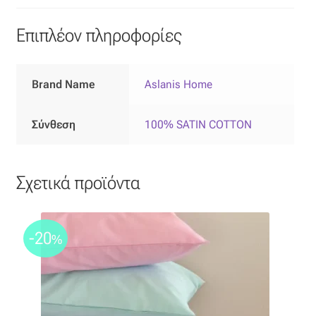
Επιπλόπανο
Επιπλέον πληροφορίες
Ζακάρ
Καραβόπανο
Brand Name
Aslanis Home
Κρεπ
Σύνθεση
100% SATIN COTTON
Λινό
Σχετικά προϊόντα
Λονέτα
Μουσελίνα
-20
%
Μπροκάρ
Οργάντζα