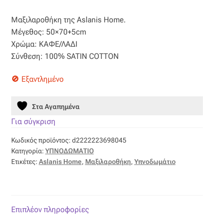
price
τρέχουσα
Βαμβακοσατέν
Μαξιλαροθήκη της Aslanis Home.
was:
τιμή
Μέγεθος: 50×70+5cm
17,50 €.
είναι:
Βελούδο
Χρώμα: ΚΑΦΕ/ΛΑΔΙ
Σύνθεση: 100% SATIN COTTON
8,75 €.
Βελουτέ
Εξαντλημένο
Βουάλ
Στα Αγαπημένα
Γάζα
Για σύγκριση
Κωδικός προϊόντος:
d2222223698045
Γκρο
Κατηγορία:
ΥΠΝΟΔΩΜΑΤΙΟ
Ετικέτες:
Aslanis Home
,
Μαξιλαροθήκη
,
Υπνοδωμάτιο
Δαντέλα
Δίχτυ
Επιπλέον πληροφορίες