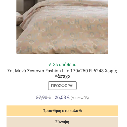
Σε απόθεμα
Σετ Μονά Σεντόνια Fashion Life 170×260 FL6248 Χωρίς
Λάστιχο
ΠΡΟΣΦΟΡΆ!
Original
Η
37,90
€
26,53
€
(συμπ.ΦΠΑ)
price
τρέχουσα
Προσθήκη στο καλάθι
was:
τιμή
37,90 €.
είναι:
Σύνοψη
26,53 €.