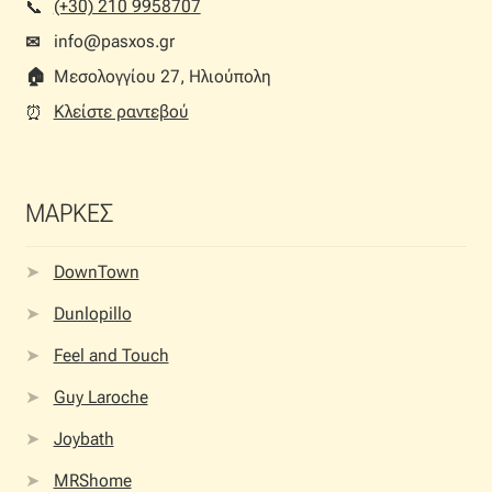
(+30) 210 9958707
📞︎
info@pasxos.gr
✉
🏠︎
Μεσολογγίου 27, Ηλιούπολη
Κλείστε ραντεβού
⏰︎
ΜΑΡΚΕΣ
DownTown
Dunlopillo
Feel and Touch
Guy Laroche
Joybath
MRShome