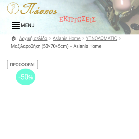
Απευθείας
Μετάβαση
μετάβαση
σε
στην
περιεχόμενο
MENU
πλοήγηση
Αρχική σελίδα
Aslanis Home
ΥΠΝΟΔΩΜΑΤΙΟ
Αρχική
Μαξιλαροθήκη (50×70+5cm) – Aslanis Home
Blog
ΠΡΟΣΦΟΡΆ!
Compare
-50
%
Αγαπημένα
Αποστολές
Επικοινωνία
Επιστροφές