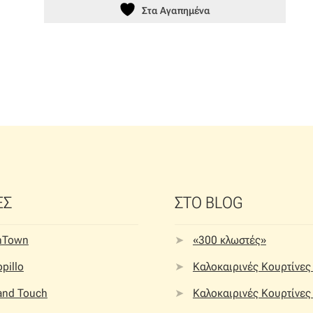
Στα Αγαπημένα
ΕΣ
ΣΤΟ BLOG
nTown
«300 κλωστές»
pillo
Καλοκαιρινές Κουρτίνες 
 and Touch
Καλοκαιρινές Κουρτίνες 