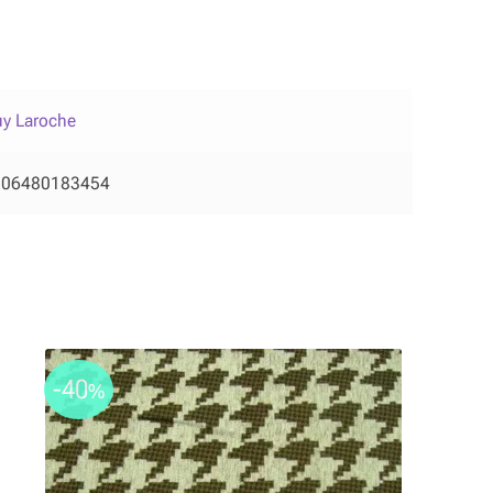
y Laroche
206480183454
-40
%