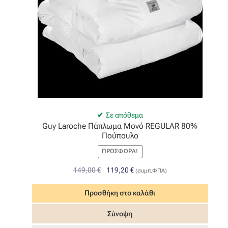
Σε απόθεμα
Guy Laroche Πάπλωμα Μονό REGULAR 80%
Πούπουλο
ΠΡΟΣΦΟΡΆ!
Original
Η
149,00
€
119,20
€
(συμπ.ΦΠΑ)
price
τρέχουσα
was:
τιμή
Προσθήκη στο καλάθι
149,00 €.
είναι:
Σύνοψη
119,20 €.