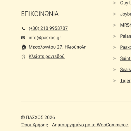
Guy 
ΕΠΙΚΟΙΝΩΝΙΑ
Joyb
MRS
(+30) 210 9958707
📞︎
Palam
info@pasxos.gr
✉
🏠︎
Μεσολογγίου 27, Ηλιούπολη
Pasx
Κλείστε ραντεβού
⏰︎
Saint
Seals
Tiger
© ΠΑΣΧΟΣ 2026
Όροι Χρήσης
Δημιουργημένο με το WooCommerce
.