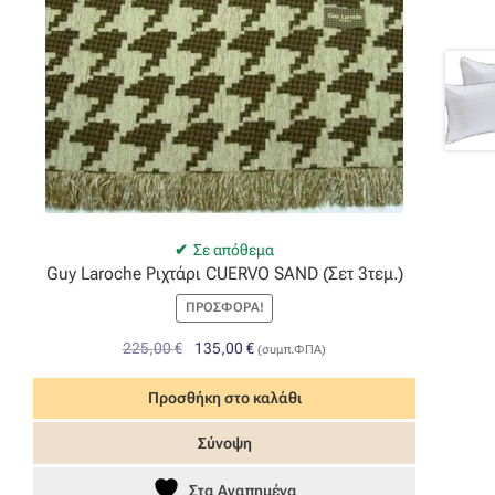
Σε απόθεμα
Guy Laroche Ριχτάρι CUERVO SAND (Σετ 3τεμ.)
ΠΡΟΣΦΟΡΆ!
Original
Η
225,00
€
135,00
€
(συμπ.ΦΠΑ)
price
τρέχουσα
was:
τιμή
Προσθήκη στο καλάθι
225,00 €.
είναι:
Σύνοψη
135,00 €.
Στα Αγαπημένα