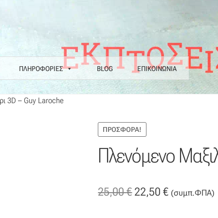
ΠΛΗΡΟΦΟΡΙΕΣ
BLOG
ΕΠΙΚΟΙΝΩΝΙΑ
α
Επιστροφές
Η εταιρεία μας
Θάλασσα
Καλάθι
Κατάστημα
Λογαριασ
ι 3D – Guy Laroche
Ν COLORE COLORI
Πληρωμές
Ραντεβού
Ταμείο
ΠΡΟΣΦΟΡΆ!
Πλενόμενο Μαξιλ
Original
Η
25,00
€
22,50
€
(συμπ.ΦΠΑ)
price
τρέχουσα