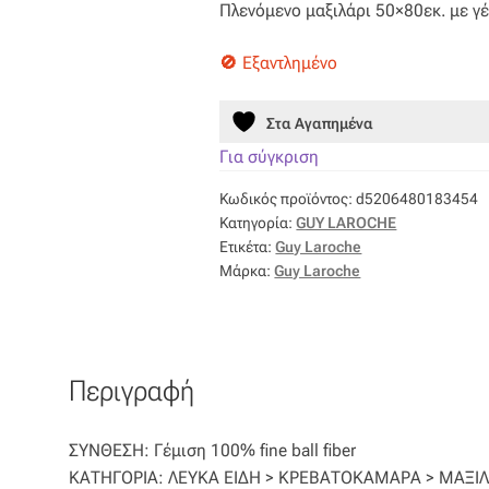
Πλενόμενο μαξιλάρι 50×80εκ. με γέμι
was:
τιμή
25,00 €.
είναι:
Εξαντλημένο
22,50 €.
Στα Αγαπημένα
Για σύγκριση
Κωδικός προϊόντος:
d5206480183454
Κατηγορία:
GUY LAROCHE
Ετικέτα:
Guy Laroche
Μάρκα:
Guy Laroche
Περιγραφή
ΣΥΝΘΕΣΗ: Γέμιση 100% fine ball fiber
ΚΑΤΗΓΟΡΙΑ: ΛΕΥΚΑ ΕΙΔΗ > ΚΡΕΒΑΤΟΚΑΜΑΡΑ > ΜΑΞΙ