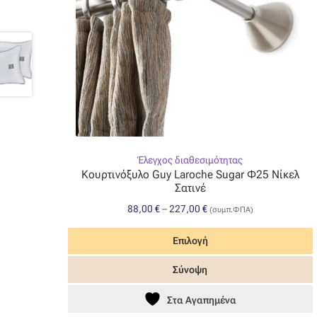
Έλεγχος διαθεσιμότητας
Κουρτινόξυλο Guy Laroche Sugar Φ25 Νίκελ
Σατινέ
Price
88,00
€
–
227,00
€
(συμπ.ΦΠΑ)
range:
88,00 €
Επιλογή
through
Αυτό
Σύνοψη
227,00 €
το
προϊόν
Στα Αγαπημένα
έχει