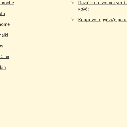
Laroche
Πενιέ – τί είναι και γιατί
καλό;
ath
Κουρτίνα: οργάντζα με τ
home
aiki
os
 Clair
kin