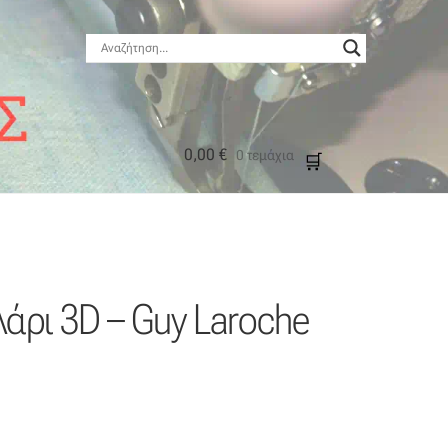
0,00
€
0 τεμάχια
μός
άρι 3D – Guy Laroche