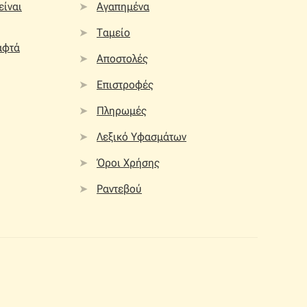
 είναι
Αγαπημένα
Ταμείο
αφτά
Αποστολές
Επιστροφές
Πληρωμές
Λεξικό Υφασμάτων
Όροι Χρήσης
Ραντεβού