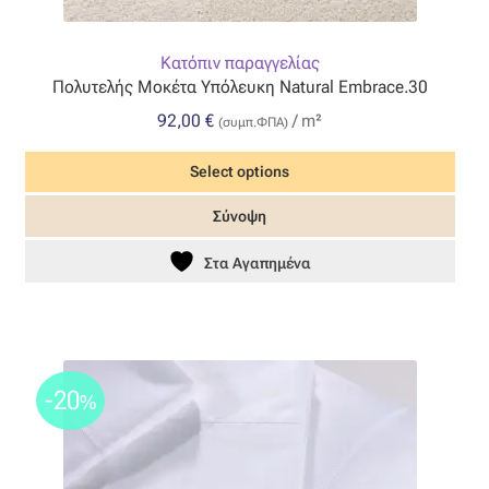
Όροι Χρήσης
Κατόπιν παραγγελίας
Πολυτελής Μοκέτα Υπόλευκη Natural Embrace.30
ΠΙΣΤΟΠΟΙΗΣΕΙΣ ΧΑΛΙΩΝ COLORE COLORI
92,00
€
/ m²
(συμπ.ΦΠΑ)
Πληρωμές
Select options
Ραντεβού
Σύνοψη
Στα Αγαπημένα
Ταμείο
-20
%