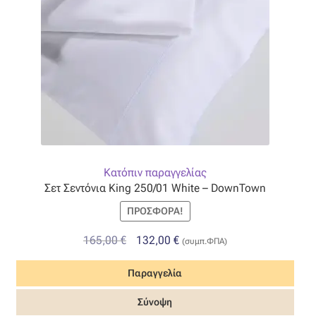
Κατόπιν παραγγελίας
Σετ Σεντόνια King 250/01 White – DownTown
ΠΡΟΣΦΟΡΆ!
Original
Η
165,00
€
132,00
€
(συμπ.ΦΠΑ)
price
τρέχουσα
Παραγγελία
was:
τιμή
165,00 €.
είναι:
Σύνοψη
132,00 €.