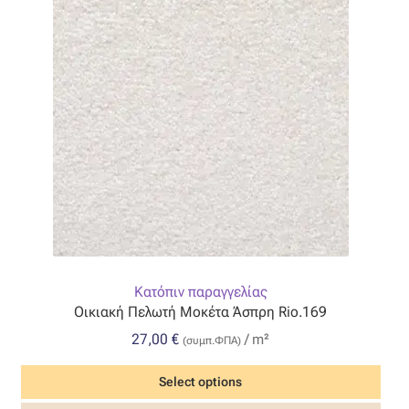
Οργάντζα διπλή
Οργάντζα με κέντημα
Οργάντζα με ταφτά
Οργάντζα με φλοκ
Οργάντζα μεταξωτή
Οργάντζα ντεβορέ
Κατόπιν παραγγελίας
Οικιακή Πελωτή Μοκέτα Άσπρη Rio.169
Οργάντζα τσαλακωτή
27,00
€
/ m²
(συμπ.ΦΠΑ)
Σενίλ
Select options