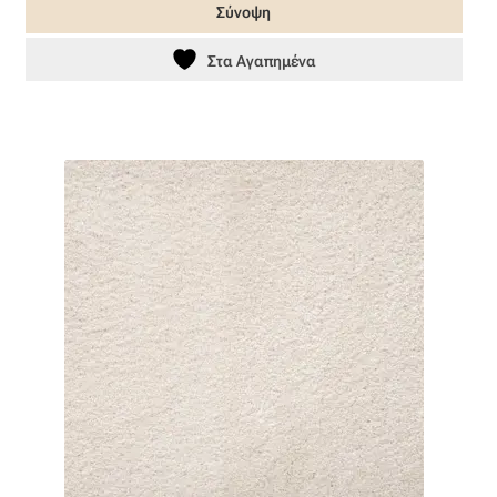
Ταφτάς (ταυτάς)
Σύνοψη
Στα Αγαπημένα
Ταφτάς μεταξωτός
Τζιν
Τρεβίρα
Υφαντό
Φιλ-κουπέ
Φλάμα
Φόδρα
Ψάθα