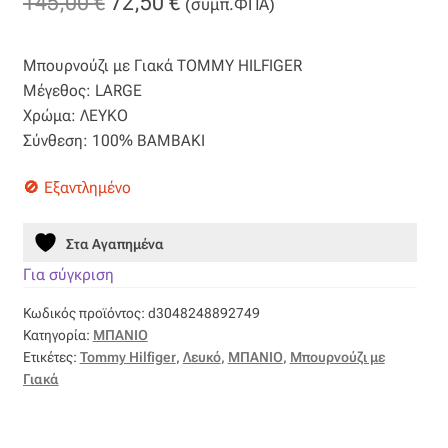
Original
Η
145,00
€
72,50
€
(συμπ.ΦΠΑ)
Βαμβακοσατέν
price
τρέχουσα
Μπουρνούζι με Γιακά TOMMY HILFIGER
was:
τιμή
Βελούδο
Μέγεθος: LARGE
145,00 €.
είναι:
Χρώμα: ΛΕΥΚΟ
Βελουτέ
Σύνθεση: 100% ΒΑΜΒΑΚΙ
72,50 €.
Βουάλ
Εξαντλημένο
Γάζα
Στα Αγαπημένα
Για σύγκριση
Γκρο
Κωδικός προϊόντος:
d3048248892749
Κατηγορία:
ΜΠΑΝΙΟ
Δαντέλα
Ετικέτες:
Tommy Hilfiger
,
Λευκό
,
ΜΠΑΝΙΟ
,
Μπουρνούζι με
Γιακά
Δίχτυ