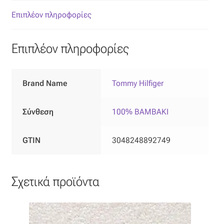
Επιπλόπανο
Επιπλέον πληροφορίες
Ζακάρ
Επιπλέον πληροφορίες
Καραβόπανο
Κρεπ
Brand Name
Tommy Hilfiger
Λινό
Σύνθεση
100% ΒΑΜΒΑΚΙ
Λονέτα
GTIN
3048248892749
Μουσελίνα
Σχετικά προϊόντα
Μπροκάρ
Οργάντζα