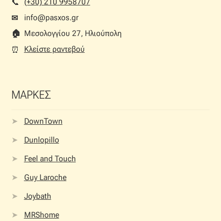
(+30) 210 9958707
📞︎
info@pasxos.gr
✉
🏠︎
Μεσολογγίου 27, Ηλιούπολη
Κλείστε ραντεβού
⏰︎
ΜΑΡΚΕΣ
DownTown
Dunlopillo
Feel and Touch
Guy Laroche
Joybath
MRShome