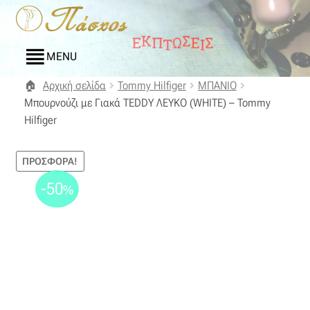
Απευθείας
Μετάβαση
μετάβαση
σε
στην
περιεχόμενο
MENU
πλοήγηση
Αρχική σελίδα
Tommy Hilfiger
ΜΠΑΝΙΟ
Αρχική
Μπουρνούζι με Γιακά ΤΕDDΥ ΛΕΥΚΟ (WΗΙΤΕ) – Tommy
Hilfiger
Blog
ΠΡΟΣΦΟΡΆ!
Compare
-50
%
Αγαπημένα
Αποστολές
Επικοινωνία
Επιστροφές