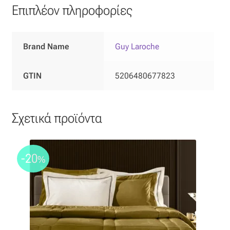
Ταφτάς (ταυτάς)
Επιπλέον πληροφορίες
Ταφτάς μεταξωτός
Brand Name
Guy Laroche
Τζιν
GTIN
5206480677823
Τρεβίρα
Υφαντό
Σχετικά προϊόντα
Φιλ-κουπέ
-20
%
Φλάμα
Φόδρα
Ψάθα