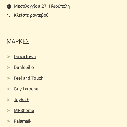
🏠︎
Μεσολογγίου 27, Ηλιούπολη
Κλείστε ραντεβού
⏰︎
ΜΑΡΚΕΣ
DownTown
Dunlopillo
Feel and Touch
Guy Laroche
Joybath
MRShome
Palamaiki