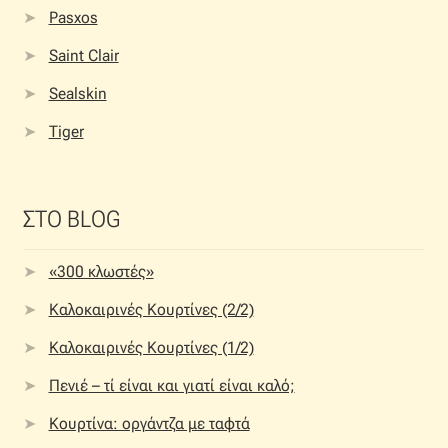
Pasxos
Saint Clair
Sealskin
Tiger
ΣΤΟ BLOG
«300 κλωστές»
Καλοκαιρινές Κουρτίνες (2/2)
Καλοκαιρινές Κουρτίνες (1/2)
Πενιέ – τί είναι και γιατί είναι καλό;
Κουρτίνα: οργάντζα με ταφτά