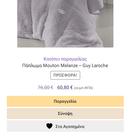
Κατόπιν παραγγελίας
Πάπλωμα Mouton Melanze – Guy Laroche
ΠΡΟΣΦΟΡΆ!
Original
Η
76,00
€
60,80
€
(συμπ.ΦΠΑ)
price
τρέχουσα
Παραγγελία
was:
τιμή
76,00 €.
είναι:
Σύνοψη
60,80 €.
Στα Αγαπημένα