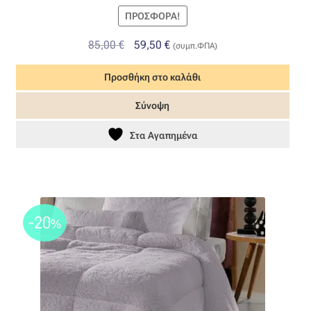
ΠΡΟΣΦΟΡΆ!
Original
Η
85,00
€
59,50
€
(συμπ.ΦΠΑ)
price
τρέχουσα
Προσθήκη στο καλάθι
was:
τιμή
85,00 €.
είναι:
Σύνοψη
59,50 €.
Στα Αγαπημένα
-20
%