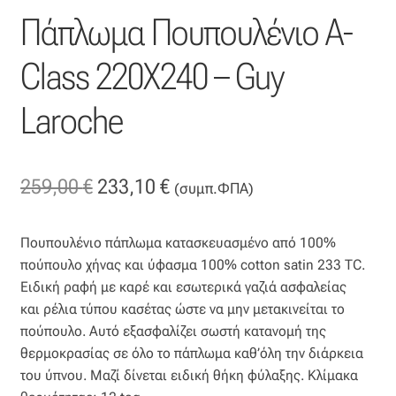
Πάπλωμα Πουπουλένιο A-
Βαμβακοσατέν
Class 220X240 – Guy
Βελούδο
Laroche
Βελουτέ
Βουάλ
Original
Η
259,00
€
233,10
€
(συμπ.ΦΠΑ)
Γάζα
price
τρέχουσα
Πουπουλένιο πάπλωμα κατασκευασμένο από 100%
was:
τιμή
Γκρο
πούπουλο χήνας και ύφασμα 100% cotton satin 233 TC.
259,00 €.
είναι:
Ειδική ραφή με καρέ και εσωτερικά γαζιά ασφαλείας
Δαντέλα
και ρέλια τύπου κασέτας ώστε να μην μετακινείται το
233,10 €.
πούπουλο. Αυτό εξασφαλίζει σωστή κατανομή της
Δίχτυ
θερμοκρασίας σε όλο το πάπλωμα καθ’όλη την διάρκεια
του ύπνου. Μαζί δίνεται ειδική θήκη φύλαξης. Κλίμακα