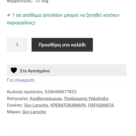
θερμότητας: 12 tog.
Επιπλόπανο
1 σε απόθεμα (επιπλέον μπορεί να ζητηθεί κατόπιν
Ζακάρ
παραγγελίας)
Καραβόπανο
Πάπλωμα
Προσθήκη στο καλάθι
Πουπουλένιο
Κρεπ
A-
Class
Λινό
Στα Αγαπημένα
220X240
-
Για σύγκριση
Λονέτα
Guy
Κωδικός προϊόντος:
5206480677823
Laroche
Μουσελίνα
Κατηγορίες:
Κρεβατοκάμαρα
,
Παπλώματα Υπέρδιπλα
ποσότητα
Ετικέτες:
Guy Laroche
,
ΚΡΕΒΑΤΟΚΑΜΑΡΑ
,
ΠΑΠΛΩΜΑΤΑ
Μάρκα:
Guy Laroche
Μπροκάρ
Οργάντζα