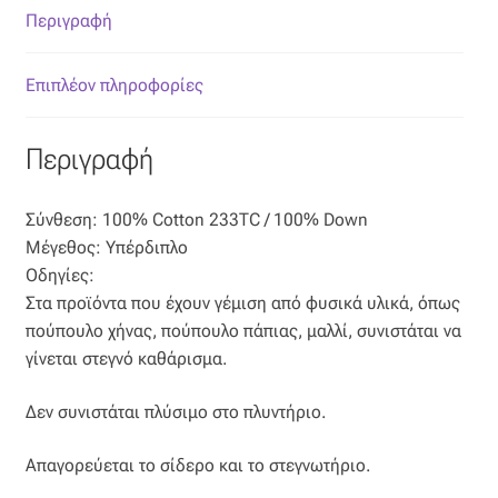
Περιγραφή
Οργάντζα διπλή
Επιπλέον πληροφορίες
Οργάντζα με κέντημα
Περιγραφή
Οργάντζα με ταφτά
Οργάντζα με φλοκ
Σύνθεση: 100% Cotton 233TC / 100% Down
Μέγεθος: Υπέρδιπλο
Οργάντζα μεταξωτή
Οδηγίες:
Στα προϊόντα που έχουν γέμιση από φυσικά υλικά, όπως
πούπουλο χήνας, πούπουλο πάπιας, μαλλί, συνιστάται να
Οργάντζα ντεβορέ
γίνεται στεγνό καθάρισμα.
Οργάντζα τσαλακωτή
Δεν συνιστάται πλύσιμο στο πλυντήριο.
Σενίλ
Απαγορεύεται το σίδερο και το στεγνωτήριο.