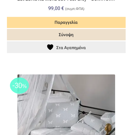
99,00
€
(συμπ.ΦΠΑ)
Όροι Χρήσης
Παραγγελία
ΠΙΣΤΟΠΟΙΗΣΕΙΣ ΧΑΛΙΩΝ COLORE COLORI
Σύνοψη
Πληρωμές
Στα Αγαπημένα
Ραντεβού
Ταμείο
-30
%