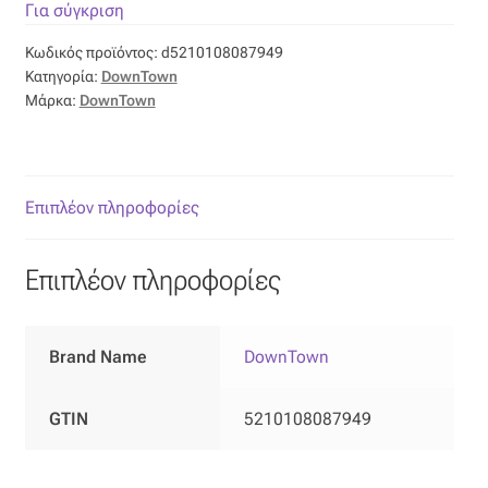
Για σύγκριση
Οργάντζα διπλή
Κωδικός προϊόντος:
d5210108087949
Κατηγορία:
DownTown
Οργάντζα με κέντημα
Μάρκα:
DownTown
Οργάντζα με ταφτά
Επιπλέον πληροφορίες
Οργάντζα με φλοκ
Οργάντζα μεταξωτή
Επιπλέον πληροφορίες
Οργάντζα ντεβορέ
Brand Name
DownTown
Οργάντζα τσαλακωτή
GTIN
5210108087949
Σενίλ