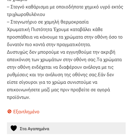
Επιπλόπανο
– Στεγνό καθάρισμα με οποιοδήποτε χημικό υγρό εκτός
τριχλωροθυλένιου
Ζακάρ
– Στεγνωτήριο σε χαμηλή θερμοκρασία
Χρωματική Πιστότητα Έχουμε καταβάλει κάθε
Καραβόπανο
προσπάθεια να κάνουμε τα χρώματα στην οθόνη όσο το
δυνατόν πιο κοντά στην πραγματικότητα.
Κρεπ
Δυστυχώς δεν μπορούμε να εγγυηθούμε την ακριβή
απεικόνιση των χρωμάτων στην οθόνη σας.Τα χρώματα
Λινό
στην οθόνη ενδέχεται να διαφέρουν ανάλογα με τις
ρυθμίσεις και την ανάλυση της οθόνης σας.Εάν δεν
Λονέτα
είστε σίγουροι για το χρώμα συνιστούμε να
επικοινωνήσετε μαζί μας πριν προβείτε σε αγορά
Μουσελίνα
προϊόντων.
Εξαντλημένο
Μπροκάρ
Οργάντζα
Στα Αγαπημένα