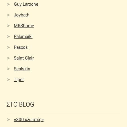
Guy Laroche
Joybath
MRShome
Palamaiki
Pasxos
Saint Clair
Sealskin
Tiger
ΣΤΟ BLOG
«300 κλωστές»