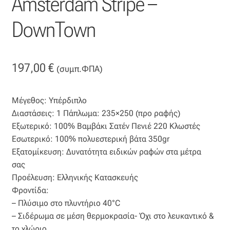
Amsterdam Stripe –
Βαμβακοσατέν
DownTown
Βελούδο
197,00
€
(συμπ.ΦΠΑ)
Βελουτέ
Βουάλ
Μέγεθος: Υπέρδιπλο
Διαστάσεις: 1 Πάπλωμα: 235×250 (προ ραφής)
Γάζα
Εξωτερικό: 100% Βαμβάκι Σατέν Πενιέ 220 Κλωστές
Εσωτερικό: 100% πολυεστερική βάτα 350gr
Γκρο
Εξατομίκευση: Δυνατότητα ειδικών ραφών στα μέτρα
σας
Προέλευση: Ελληνικής Κατασκευής
Δαντέλα
Φροντίδα:
– Πλύσιμο στο πλυντήριο 40°C
Δίχτυ
– Σιδέρωμα σε μέση θερμοκρασία- Όχι στο λευκαντικό &
το χλώριο