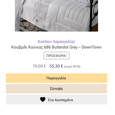
Κατόπιν παραγγελίας
Κουβρ/λι Κούνιας 686 Butterdot Grey – DownTown
ΠΡΟΣΦΟΡΆ!
Original
Η
79,00
€
55,30
€
(συμπ.ΦΠΑ)
price
τρέχουσα
Παραγγελία
was:
τιμή
79,00 €.
είναι:
Σύνοψη
55,30 €.
Στα Αγαπημένα