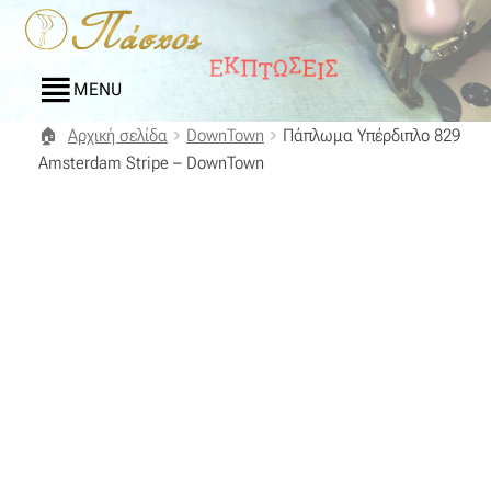
Απευθείας
Μετάβαση
μετάβαση
σε
στην
περιεχόμενο
MENU
πλοήγηση
Αρχική σελίδα
DownTown
Πάπλωμα Υπέρδιπλο 829
Αρχική
Amsterdam Stripe – DownTown
Blog
Compare
Αγαπημένα
Αποστολές
Επικοινωνία
Επιστροφές