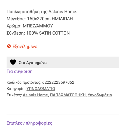
price
τρέχουσα
Βαμβακοσατέν
Παπλωματοθήκη της Aslanis Home.
was:
τιμή
Μέγεθος: 160x220cm ΗΜΙΔΙΠΛΗ
52,00 €.
είναι:
Βελούδο
Χρώμα: ΜΠΕΖ/ΑΜΜΟΥ
Σύνθεση: 100% SATIN COTTON
26,00 €.
Βελουτέ
Εξαντλημένο
Βουάλ
Στα Αγαπημένα
Γάζα
Για σύγκριση
Κωδικός προϊόντος:
d2222223697062
Γκρο
Κατηγορία:
ΥΠΝΟΔΩΜΑΤΙΟ
Ετικέτες:
Aslanis Home
,
ΠΑΠΛΩΜΑΤΟΘΗΚΗ
,
Υπνοδωμάτιο
Δαντέλα
Δίχτυ
Επιπλέον πληροφορίες