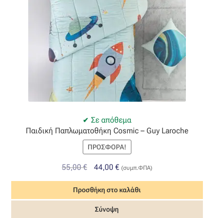
Σε απόθεμα
Παιδική Παπλωματοθήκη Cosmic – Guy Laroche
ΠΡΟΣΦΟΡΆ!
Original
Η
55,00
€
44,00
€
(συμπ.ΦΠΑ)
price
τρέχουσα
Προσθήκη στο καλάθι
was:
τιμή
55,00 €.
είναι:
Σύνοψη
44,00 €.