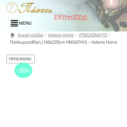
Απευθείας
Μετάβαση
μετάβαση
σε
στην
περιεχόμενο
MENU
πλοήγηση
Αρχική σελίδα
Aslanis Home
ΥΠΝΟΔΩΜΑΤΙΟ
Αρχική
Παπλωματοθήκη (160x220cm ΗΜΙΔΙΠΛΗ) – Aslanis Home
Blog
ΠΡΟΣΦΟΡΆ!
Compare
-50
%
Αγαπημένα
Αποστολές
Επικοινωνία
Επιστροφές