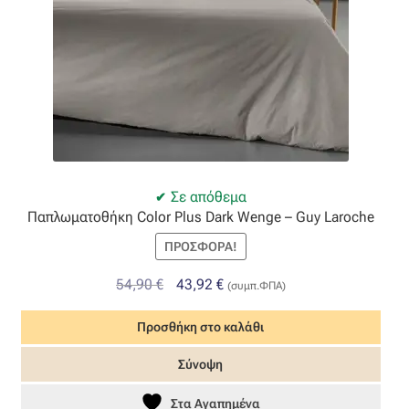
Οργάντζα διπλή
Οργάντζα με κέντημα
Οργάντζα με ταφτά
Οργάντζα με φλοκ
Σε απόθεμα
Παπλωματοθήκη Color Plus Dark Wenge – Guy Laroche
Οργάντζα μεταξωτή
ΠΡΟΣΦΟΡΆ!
Οργάντζα ντεβορέ
Original
Η
54,90
€
43,92
€
(συμπ.ΦΠΑ)
price
τρέχουσα
Οργάντζα τσαλακωτή
Προσθήκη στο καλάθι
was:
τιμή
54,90 €.
είναι:
Σύνοψη
Σενίλ
43,92 €.
Στα Αγαπημένα