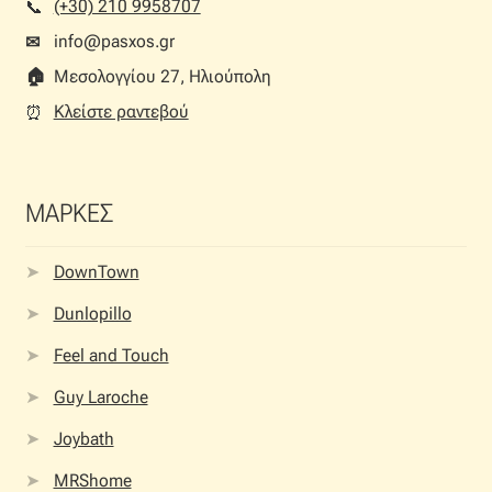
(+30) 210 9958707
📞︎
info@pasxos.gr
✉
🏠︎
Μεσολογγίου 27, Ηλιούπολη
Κλείστε ραντεβού
⏰︎
ΜΑΡΚΕΣ
DownTown
Dunlopillo
Feel and Touch
Guy Laroche
Joybath
MRShome