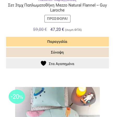
Σετ 3τμχ Παπλωματοθήκη Mezzo Natural Flannel – Guy
Όροι Χρήσης
Laroche
ΠΡΟΣΦΟΡΆ!
ΠΙΣΤΟΠΟΙΗΣΕΙΣ ΧΑΛΙΩΝ COLORE COLORI
Original
Η
59,00
€
47,20
€
(συμπ.ΦΠΑ)
price
τρέχουσα
Πληρωμές
Παραγγελία
was:
τιμή
59,00 €.
είναι:
Ραντεβού
Σύνοψη
47,20 €.
Στα Αγαπημένα
Ταμείο
-20
%