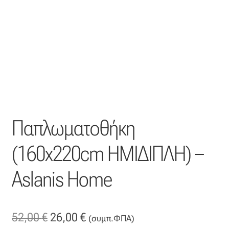
Η εταιρεία μας
Θάλασσα
Καλάθι
Κατάστημα
Παπλωματοθήκη
Λογαριασμός
(160x220cm ΗΜΙΔΙΠΛΗ) –
Όλα τα υφάσματα
Aslanis Home
Black-out
Original
Η
52,00
€
26,00
€
Αλκαντάρα
(συμπ.ΦΠΑ)