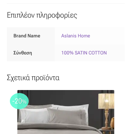
Επιπλόπανο
Επιπλέον πληροφορίες
Ζακάρ
Καραβόπανο
Brand Name
Aslanis Home
Κρεπ
Σύνθεση
100% SATIN COTTON
Λινό
Σχετικά προϊόντα
Λονέτα
Μουσελίνα
-20
%
Μπροκάρ
Οργάντζα