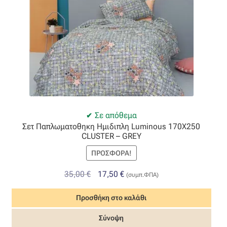
Σε απόθεμα
Σετ Παπλωματοθηκη Ημιδιπλη Luminous 170X250
CLUSTER – GREY
ΠΡΟΣΦΟΡΆ!
Original
Η
35,00
€
17,50
€
(συμπ.ΦΠΑ)
price
τρέχουσα
Προσθήκη στο καλάθι
was:
τιμή
35,00 €.
είναι:
Σύνοψη
17,50 €.