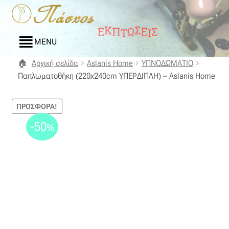
Απευθείας
Μετάβαση
μετάβαση
σε
στην
περιεχόμενο
MENU
πλοήγηση
Αρχική σελίδα
Aslanis Home
ΥΠΝΟΔΩΜΑΤΙΟ
Αρχική
Παπλωματοθήκη (220x240cm ΥΠΕΡΔΙΠΛΗ) – Aslanis Home
Blog
ΠΡΟΣΦΟΡΆ!
Compare
-50
%
Αγαπημένα
Αποστολές
Επικοινωνία
Επιστροφές