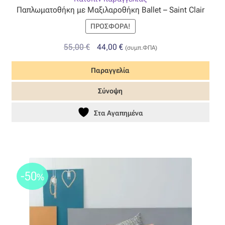
Παπλωματοθήκη με Μαξιλαροθήκη Ballet – Saint Clair
Όροι Χρήσης
ΠΡΟΣΦΟΡΆ!
ΠΙΣΤΟΠΟΙΗΣΕΙΣ ΧΑΛΙΩΝ COLORE COLORI
Original
Η
55,00
€
44,00
€
(συμπ.ΦΠΑ)
price
τρέχουσα
Παραγγελία
was:
τιμή
Πληρωμές
55,00 €.
είναι:
Σύνοψη
44,00 €.
Ραντεβού
Στα Αγαπημένα
Ταμείο
-50
%