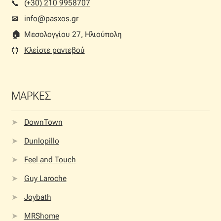
(+30) 210 9958707
📞︎
info@pasxos.gr
✉
🏠︎
Μεσολογγίου 27, Ηλιούπολη
Κλείστε ραντεβού
⏰︎
ΜΑΡΚΕΣ
DownTown
Dunlopillo
Feel and Touch
Guy Laroche
Joybath
MRShome