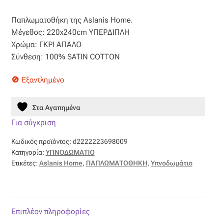
price
τρέχουσα
Βαμβακοσατέν
Παπλωματοθήκη της Aslanis Home.
was:
τιμή
Μέγεθος: 220x240cm ΥΠΕΡΔΙΠΛΗ
67,50 €.
είναι:
Βελούδο
Χρώμα: ΓΚΡΙ ΑΠΑΛΟ
Σύνθεση: 100% SATIN COTTON
33,75 €.
Βελουτέ
Εξαντλημένο
Βουάλ
Στα Αγαπημένα
Γάζα
Για σύγκριση
Κωδικός προϊόντος:
d2222223698009
Γκρο
Κατηγορία:
ΥΠΝΟΔΩΜΑΤΙΟ
Ετικέτες:
Aslanis Home
,
ΠΑΠΛΩΜΑΤΟΘΗΚΗ
,
Υπνοδωμάτιο
Δαντέλα
Δίχτυ
Επιπλέον πληροφορίες