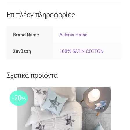
Επιπλόπανο
Επιπλέον πληροφορίες
Ζακάρ
Καραβόπανο
Brand Name
Aslanis Home
Κρεπ
Σύνθεση
100% SATIN COTTON
Λινό
Σχετικά προϊόντα
Λονέτα
Μουσελίνα
-20
%
Μπροκάρ
Οργάντζα