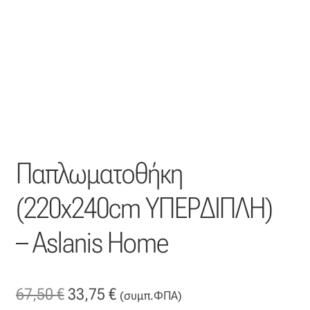
Η εταιρεία μας
Θάλασσα
Καλάθι
Κατάστημα
Παπλωματοθήκη
Λογαριασμός
(220x240cm ΥΠΕΡΔΙΠΛΗ)
Όλα τα υφάσματα
– Aslanis Home
Black-out
Original
Η
67,50
€
33,75
€
Αλκαντάρα
(συμπ.ΦΠΑ)