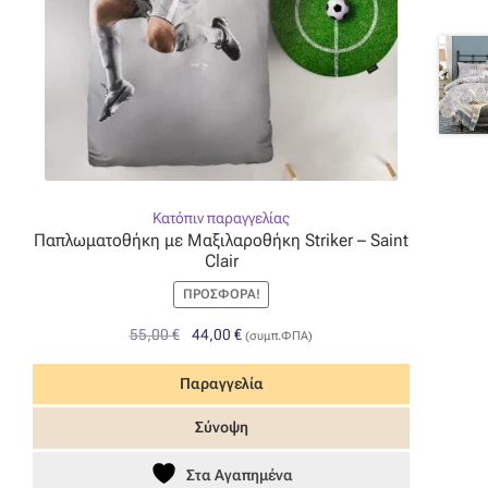
Κατόπιν παραγγελίας
Παπλωματοθήκη με Μαξιλαροθήκη Striker – Saint
Clair
ΠΡΟΣΦΟΡΆ!
Original
Η
55,00
€
44,00
€
(συμπ.ΦΠΑ)
price
τρέχουσα
was:
τιμή
Παραγγελία
55,00 €.
είναι:
Σύνοψη
44,00 €.
Στα Αγαπημένα