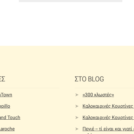
ΕΣ
ΣΤΟ BLOG
nTown
«300 κλωστές»
pillo
Καλοκαιρινές Κουρτίνες 
 and Touch
Καλοκαιρινές Κουρτίνες 
Laroche
Πενιέ – τί είναι και γιατί