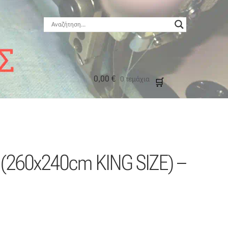
0,00
€
0 τεμάχια
μός
(260x240cm KING SIZE) –