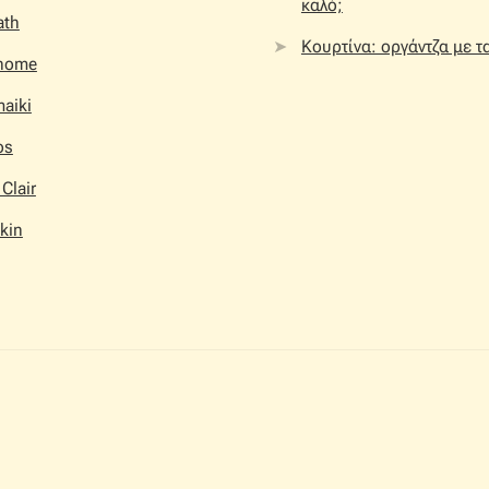
καλό;
ath
Κουρτίνα: οργάντζα με τ
home
aiki
os
 Clair
kin