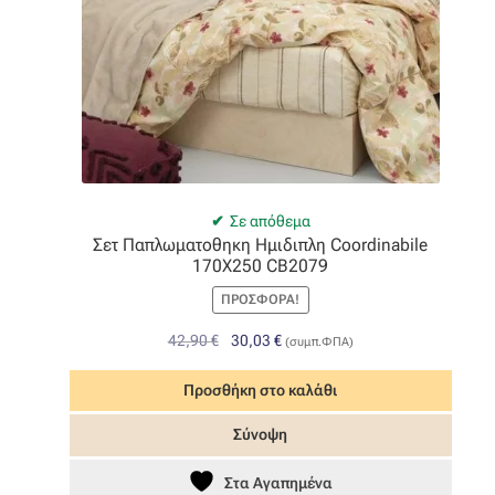
Σε απόθεμα
Σετ Παπλωματοθηκη Ημιδιπλη Coordinabile
170X250 CB2079
ΠΡΟΣΦΟΡΆ!
Original
Η
42,90
€
30,03
€
(συμπ.ΦΠΑ)
price
τρέχουσα
was:
τιμή
Προσθήκη στο καλάθι
42,90 €.
είναι:
Σύνοψη
30,03 €.
Στα Αγαπημένα