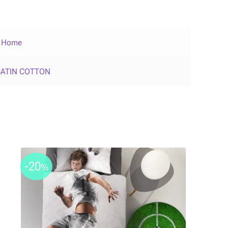
s Home
SATIN COTTON
-20
%