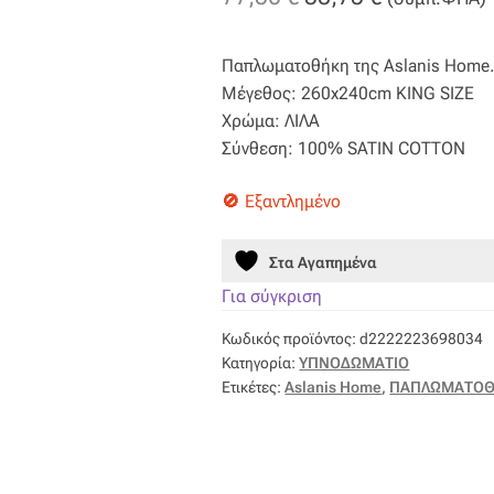
price
τρέχουσα
Παπλωματοθήκη της Aslanis Home
was:
τιμή
Μέγεθος: 260x240cm KING SIZE
77,50 €.
είναι:
Χρώμα: ΛΙΛΑ
Σύνθεση: 100% SATIN COTTON
38,75 €.
Εξαντλημένο
Στα Αγαπημένα
Για σύγκριση
Κωδικός προϊόντος:
d2222223698034
Κατηγορία:
ΥΠΝΟΔΩΜΑΤΙΟ
Ετικέτες:
Aslanis Home
,
ΠΑΠΛΩΜΑΤΟ