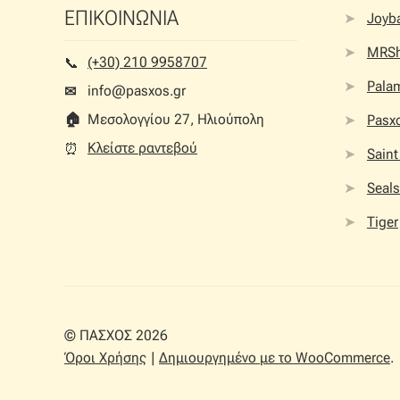
ΕΠΙΚΟΙΝΩΝΙΑ
Joyb
MRS
(+30) 210 9958707
📞︎
Palam
info@pasxos.gr
✉
🏠︎
Μεσολογγίου 27, Ηλιούπολη
Pasx
Κλείστε ραντεβού
⏰︎
Saint
Seals
Tiger
© ΠΑΣΧΟΣ 2026
Όροι Χρήσης
Δημιουργημένο με το WooCommerce
.