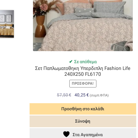
Σε απόθεμα
Σετ Παπλωματοθηκη Υπερδιπλη Fashion Life
240X250 FL6170
ΠΡΟΣΦΟΡΆ!
Original
Η
57,50
€
40,25
€
(συμπ.ΦΠΑ)
price
τρέχουσα
was:
τιμή
Προσθήκη στο καλάθι
57,50 €.
είναι:
Σύνοψη
40,25 €.
Στα Αγαπημένα