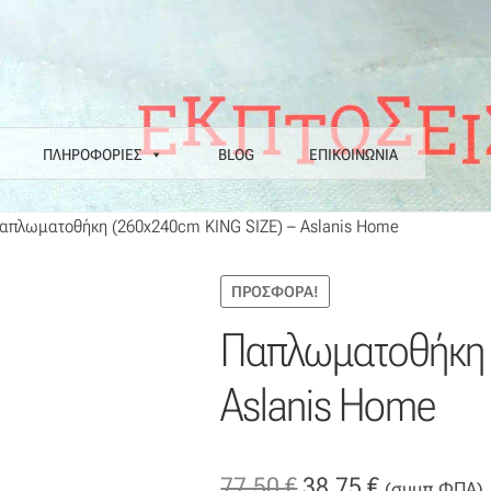
ΠΛΗΡΟΦΟΡΙΕΣ
BLOG
ΕΠΙΚΟΙΝΩΝΙΑ
α
Επιστροφές
Η εταιρεία μας
Θάλασσα
Καλάθι
Κατάστημα
Λογαριασ
απλωματοθήκη (260x240cm KING SIZE) – Aslanis Home
Ν COLORE COLORI
Πληρωμές
Ραντεβού
Ταμείο
ΠΡΟΣΦΟΡΆ!
Παπλωματοθήκη 
Aslanis Home
Original
Η
77,50
€
38,75
€
(συμπ.ΦΠΑ)