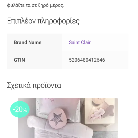
Ταφτάς (ταυτάς)
φυλάξτε τα σε ξηρό μέρος.
Επιπλέον πληροφορίες
Ταφτάς μεταξωτός
Τζιν
Brand Name
Saint Clair
Τρεβίρα
GTIN
5206480412646
Υφαντό
Σχετικά προϊόντα
Φιλ-κουπέ
Φλάμα
-20
%
Φόδρα
Ψάθα