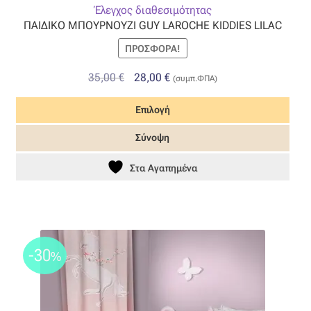
Έλεγχος διαθεσιμότητας
ΠΑΙΔΙΚΟ ΜΠΟΥΡΝΟΥΖΙ GUY LAROCHE KIDDIES LILAC
ΠΡΟΣΦΟΡΆ!
Original
Η
35,00
€
28,00
€
(συμπ.ΦΠΑ)
price
τρέχουσα
Επιλογή
was:
τιμή
35,00 €.
είναι:
Αυτό
Σύνοψη
28,00 €.
το
προϊόν
Στα Αγαπημένα
έχει
πολλαπλές
παραλλαγές.
Οι
-30
επιλογές
%
μπορούν
να
επιλεγούν