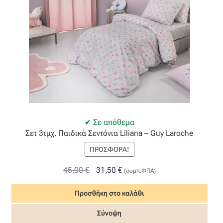
στη
σελίδα
του
προϊόντος
Σε απόθεμα
Σετ 3τμχ. Παιδικά Σεντόνια Liliana – Guy Laroche
ΠΡΟΣΦΟΡΆ!
Original
Η
45,00
€
31,50
€
(συμπ.ΦΠΑ)
price
τρέχουσα
Προσθήκη στο καλάθι
was:
τιμή
45,00 €.
είναι:
Σύνοψη
31,50 €.