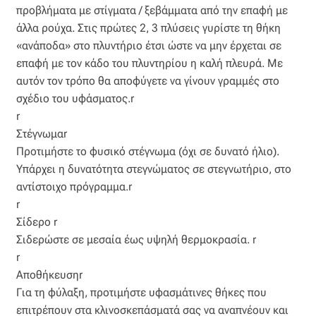
προβλήματα με στίγματα / ξεβάμματα από την επαφή με
Οργάντζα διπλή
άλλα ρούχα. Στις πρώτες 2, 3 πλύσεις γυρίστε τη θήκη
«ανάποδα» στο πλυντήριο έτσι ώστε να μην έρχεται σε
Οργάντζα με κέντημα
επαφή με τον κάδο του πλυντηρίου η καλή πλευρά. Με
αυτόν τον τρόπο θα αποφύγετε να γίνουν γραμμές στο
Οργάντζα με ταφτά
σχέδιο του υφάσματος.r
r
Στέγνωμαr
Οργάντζα με φλοκ
Προτιμήστε το φυσικό στέγνωμα (όχι σε δυνατό ήλιο).
Υπάρχει η δυνατότητα στεγνώματος σε στεγνωτήριο, στο
Οργάντζα μεταξωτή
αντίστοιχο πρόγραμμα.r
r
Οργάντζα ντεβορέ
Σίδερο r
Σιδερώστε σε μεσαία έως υψηλή θερμοκρασία. r
Οργάντζα τσαλακωτή
r
Αποθήκευσηr
Σενίλ
Για τη φύλαξη, προτιμήστε υφασμάτινες θήκες που
επιτρέπουν στα κλινοσκεπάσματά σας να αναπνέουν και