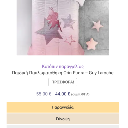
Όροι Χρήσης
ΠΙΣΤΟΠΟΙΗΣΕΙΣ ΧΑΛΙΩΝ COLORE COLORI
Πληρωμές
Ραντεβού
Κατόπιν παραγγελίας
Ταμείο
Παιδική Παπλωματοθήκη Orin Pudra – Guy Laroche
ΠΡΟΣΦΟΡΆ!
Original
Η
55,00
€
44,00
€
(συμπ.ΦΠΑ)
price
τρέχουσα
Παραγγελία
was:
τιμή
55,00 €.
είναι:
Σύνοψη
44,00 €.