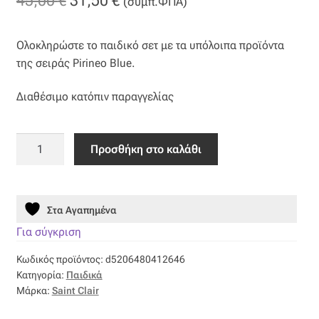
45,00
€
31,50
€
(συμπ.ΦΠΑ)
Βαμβακοσατέν
price
τρέχουσα
Ολοκληρώστε το παιδικό σετ με τα υπόλοιπα προϊόντα
was:
τιμή
Βελούδο
της σειράς Pirineo Blue.
45,00 €.
είναι:
Βελουτέ
Διαθέσιμο κατόπιν παραγγελίας
31,50 €.
Βουάλ
Παπλωματοθήκη
Προσθήκη στο καλάθι
Pirineo
Γάζα
Blue
-
Γκρο
Στα Αγαπημένα
Saint
Clair
Για σύγκριση
Δαντέλα
ποσότητα
Κωδικός προϊόντος:
d5206480412646
Κατηγορία:
Παιδικά
Δίχτυ
Μάρκα:
Saint Clair