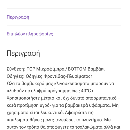
Επιπλόπανο
Ζακάρ
Περιγραφή
Καραβόπανο
Επιπλέον πληροφορίες
Κρεπ
Περιγραφή
Λινό
Σύνθεση: TOP Μικροφίμπρα / BOTTOM Βαμβάκι
Οδηγίες: Οδηγίες Φροντίδας-Πλυσίματοςr
Λονέτα
Όλα τα βαμβακερά μας κλινοσκεπάσματα μπορούν να
πλυθούν σε ελαφρύ πρόγραμμα έως 40°C.r
Μουσελίνα
Χρησιμοποιήστε μέτριο και όχι δυνατό απορρυπαντικό –
κατά προτίμηση υγρό- για τα βαμβακερά υφάσματα. Μη
Μπροκάρ
χρησιμοποιείται λευκαντικό. Αφαιρέστε τις
παπλωματοθήκες μόλις τελειώσει το πλυντήριο. Με
Οργάντζα
αυτόν τον τρόπο θα αποφύγετε τα τσαλακώματα αλλά και