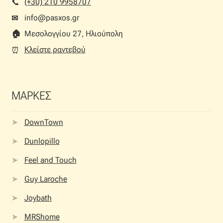
(+30) 210 9958707
📞︎
info@pasxos.gr
✉
🏠︎
Μεσολογγίου 27, Ηλιούπολη
Κλείστε ραντεβού
⏰︎
ΜΑΡΚΕΣ
DownTown
Dunlopillo
Feel and Touch
Guy Laroche
Joybath
MRShome