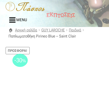
Απευθείας
Μετάβαση
μετάβαση
σε
στην
περιεχόμενο
MENU
πλοήγηση
Αρχική σελίδα
GUY LAROCHE
Παιδικά
Αρχική
Παπλωματοθήκη Pirineo Blue – Saint Clair
Blog
ΠΡΟΣΦΟΡΆ!
Compare
-30
%
Αγαπημένα
Αποστολές
Επικοινωνία
Επιστροφές