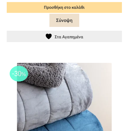
price
τρέχουσα
Προσθήκη στο καλάθι
was:
τιμή
269,00 €.
είναι:
Σύνοψη
215,20 €.
Στα Αγαπημένα
-30
%