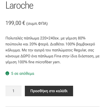
Επιπλόπανο
Laroche
Ζακάρ
199,00
€
(συμπ.ΦΠΑ)
Καραβόπανο
Πολυτελές πάπλωμα 220×240εκ. με γέμιση 80%
Κρεπ
πούπουλο και 20% φτερά. Διαθέτει 100% βαμβακερό
κάλυμμα. Με την αγορά του παπλώματος Regular, σας
Λινό
κάνουμε ΔΩΡΟ ένα πάπλωμα Fina στην ίδια διάσταση, με
γέμιση 100% fine microfiber yarn.
Λονέτα
5 σε απόθεμα
Μουσελίνα
Πάπλωμα
Μπροκάρ
Προσθήκη στο καλάθι
New
Regular
Οργάντζα
+