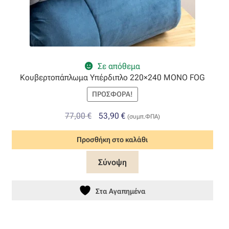
Σε απόθεμα
Κουβερτοπάπλωμα Υπέρδιπλο 220×240 MONO FOG
ΠΡΟΣΦΟΡΆ!
Original
Η
77,00
€
53,90
€
(συμπ.ΦΠΑ)
price
τρέχουσα
Προσθήκη στο καλάθι
was:
τιμή
77,00 €.
είναι:
Σύνοψη
53,90 €.
Στα Αγαπημένα