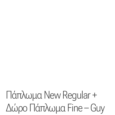
Βαμβακοσατέν
Βελούδο
Βελουτέ
Βουάλ
Γάζα
Γκρο
Δαντέλα
Πάπλωμα New Regular +
Δίχτυ
Δώρο Πάπλωμα Fine – Guy