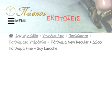
Απευθείας
Μετάβαση
μετάβαση
σε
MENU
στην
περιεχόμενο
πλοήγηση
Αρχική
Αρχική σελίδα
Υπνοδωμάτιο
Παπλώματα
Παπλώματα Υπέρδιπλα
Πάπλωμα New Regular + Δώρο
Blog
Πάπλωμα Fine – Guy Laroche
Compare
Αγαπημένα
Αποστολές
Επικοινωνία