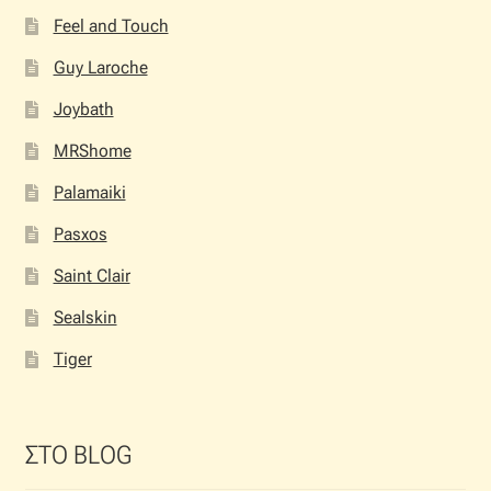
Feel and Touch
Guy Laroche
Joybath
MRShome
Palamaiki
Pasxos
Saint Clair
Sealskin
Tiger
ΣΤΟ BLOG