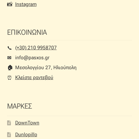
📸
Instagram
ΕΠΙΚΟΙΝΩΝΙΑ
(+30) 210 9958707
📞︎
info@pasxos.gr
✉
🏠︎
Μεσολογγίου 27, Ηλιούπολη
Κλείστε ραντεβού
⏰︎
ΜΑΡΚΕΣ
DownTown
Dunlopillo