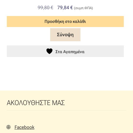
Original
Η
99,80
€
79,84
€
(συμπ.ΦΠΑ)
price
τρέχουσα
Προσθήκη στο καλάθι
was:
τιμή
99,80 €.
είναι:
Σύνοψη
79,84 €.
Στα Αγαπημένα
ΑΚΟΛΟΥΘΗΣΤΕ ΜΑΣ
🌐
Facebook