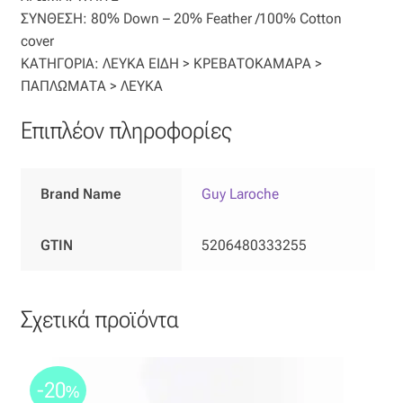
Ταφτάς (ταυτάς)
ΣΥΝΘΕΣΗ: 80% Down – 20% Feather /100% Cotton
cover
Ταφτάς μεταξωτός
ΚΑΤΗΓΟΡΙΑ: ΛΕΥΚΑ ΕΙΔΗ > ΚΡΕΒΑΤΟΚΑΜΑΡΑ >
ΠΑΠΛΩΜΑΤΑ > ΛΕΥΚΑ
Τζιν
Επιπλέον πληροφορίες
Τρεβίρα
Brand Name
Guy Laroche
Υφαντό
GTIN
5206480333255
Φιλ-κουπέ
Φλάμα
Σχετικά προϊόντα
Φόδρα
-20
%
Ψάθα