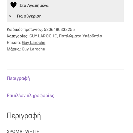
Στα Αγαπημένα
Δώρο
Οργάντζα διπλή
Πάπλωμα
Για σύγκριση
Fine
Οργάντζα με κέντημα
-
Κωδικός προϊόντος:
5206480333255
Guy
Κατηγορίες:
GUY LAROCHE
,
Παπλώματα Υπέρδιπλα
Οργάντζα με ταφτά
Ετικέτα:
Guy Laroche
Laroche
Μάρκα:
Guy Laroche
ποσότητα
Οργάντζα με φλοκ
Οργάντζα μεταξωτή
Περιγραφή
Οργάντζα ντεβορέ
Επιπλέον πληροφορίες
Οργάντζα τσαλακωτή
Περιγραφή
Σενίλ
ΧΡΩΜΑ: WHITE