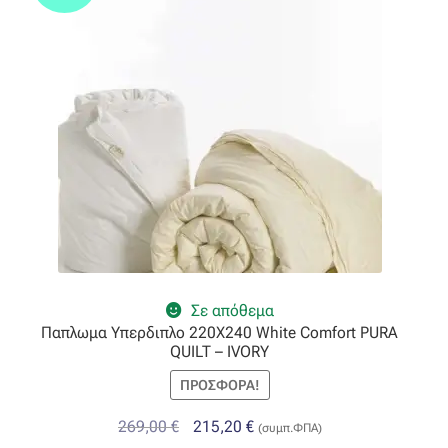
Όροι Χρήσης
ΠΙΣΤΟΠΟΙΗΣΕΙΣ ΧΑΛΙΩΝ COLORE COLORI
Πληρωμές
Ραντεβού
Ταμείο
Σε απόθεμα
Παπλωμα Υπερδιπλο 220X240 White Comfort PURA
QUILT – IVORY
ΠΡΟΣΦΟΡΆ!
Original
Η
269,00
€
215,20
€
(συμπ.ΦΠΑ)