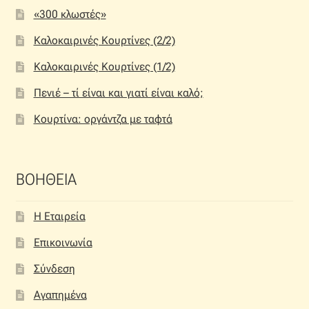
«300 κλωστές»
Καλοκαιρινές Κουρτίνες (2/2)
Καλοκαιρινές Κουρτίνες (1/2)
Πενιέ – τί είναι και γιατί είναι καλό;
Κουρτίνα: οργάντζα με ταφτά
ΒΟΗΘΕΙΑ
Η Εταιρεία
Επικοινωνία
Σύνδεση
Αγαπημένα