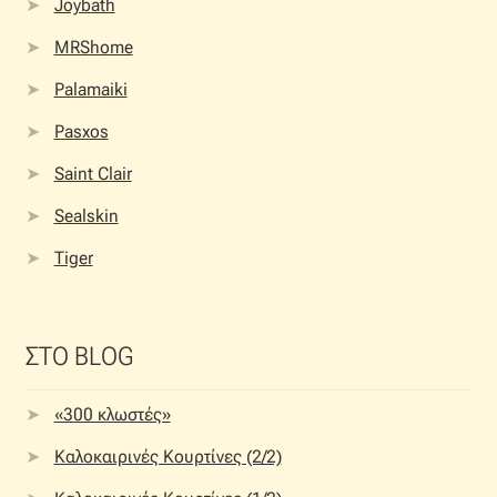
Joybath
MRShome
Palamaiki
Pasxos
Saint Clair
Sealskin
Tiger
ΣΤΟ BLOG
«300 κλωστές»
Καλοκαιρινές Κουρτίνες (2/2)