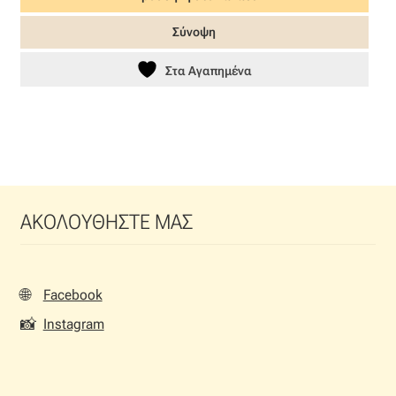
29,00 €.
είναι:
Σύνοψη
23,20 €.
Στα Αγαπημένα
ΑΚΟΛΟΥΘΗΣΤΕ ΜΑΣ
🌐
Facebook
📸
Instagram