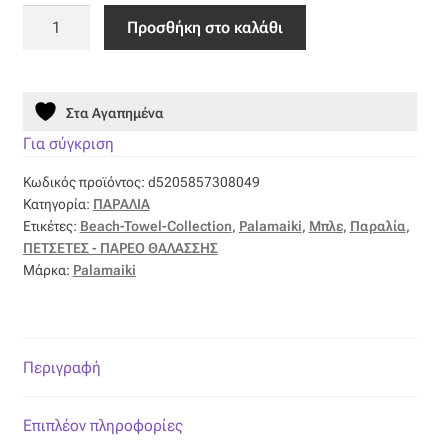
Ταφτάς (ταυτάς)
Πετσέτα
Προσθήκη στο καλάθι
Θαλάσσης
Ταφτάς μεταξωτός
Beach
Collection
Στα Αγαπημένα
Τζιν
90x160
EM39
Για σύγκριση
ποσότητα
Τρεβίρα
Κωδικός προϊόντος:
d5205857308049
Κατηγορία:
ΠΑΡΑΛΙΑ
Υφαντό
Ετικέτες:
Beach-Towel-Collection
,
Palamaiki
,
Μπλε
,
Παραλία
,
ΠΕΤΣΕΤΕΣ - ΠΑΡΕΟ ΘΑΛΑΣΣΗΣ
Μάρκα:
Palamaiki
Φιλ-κουπέ
Φλάμα
Περιγραφή
Φόδρα
Επιπλέον πληροφορίες
Ψάθα