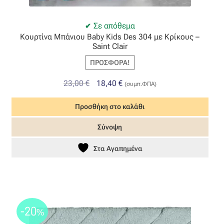
Σε απόθεμα
Κουρτίνα Μπάνιου Baby Kids Des 304 με Κρίκους –
Saint Clair
ΠΡΟΣΦΟΡΆ!
Original
Η
23,00
€
18,40
€
(συμπ.ΦΠΑ)
price
τρέχουσα
Προσθήκη στο καλάθι
was:
τιμή
23,00 €.
είναι:
Σύνοψη
18,40 €.
Στα Αγαπημένα
-20
%