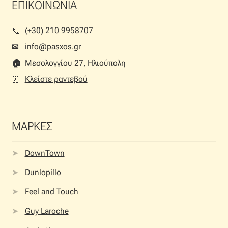
ΕΠΙΚΟΙΝΩΝΙΑ
(+30) 210 9958707
📞︎
info@pasxos.gr
✉
🏠︎
Μεσολογγίου 27, Ηλιούπολη
Κλείστε ραντεβού
⏰︎
ΜΑΡΚΕΣ
DownTown
Dunlopillo
Feel and Touch
Guy Laroche