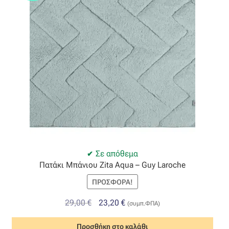
Σε απόθεμα
Πατάκι Μπάνιου Zita Aqua – Guy Laroche
ΠΡΟΣΦΟΡΆ!
Original
Η
29,00
€
23,20
€
(συμπ.ΦΠΑ)
price
τρέχουσα
Προσθήκη στο καλάθι
was:
τιμή