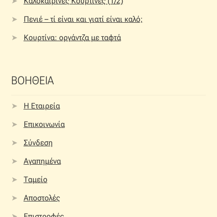
Καλοκαιρινές Κουρτίνες (1/2)
Πενιέ – τί είναι και γιατί είναι καλό;
Κουρτίνα: οργάντζα με ταφτά
ΒΟΗΘΕΙΑ
Η Εταιρεία
Επικοινωνία
Σύνδεση
Αγαπημένα
Ταμείο
Αποστολές
Επιστροφές