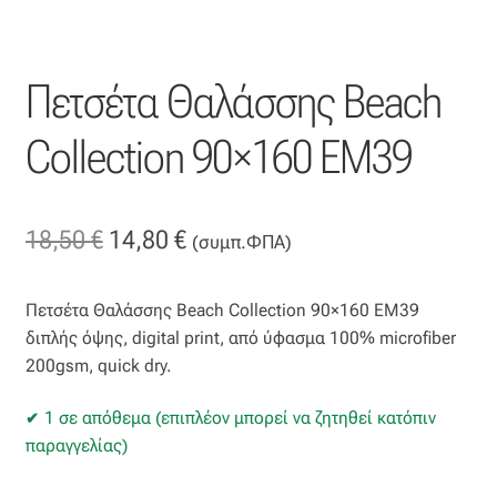
Οργάντζα διπλή
Πετσέτα Θαλάσσης Beach
Οργάντζα με κέντημα
Collection 90×160 EM39
Οργάντζα με ταφτά
Οργάντζα με φλοκ
Original
Η
18,50
€
14,80
€
(συμπ.ΦΠΑ)
Οργάντζα μεταξωτή
price
τρέχουσα
Πετσέτα Θαλάσσης Beach Collection 90×160 EM39
was:
τιμή
Οργάντζα ντεβορέ
διπλής όψης, digital print, από ύφασμα 100% microfiber
18,50 €.
είναι:
200gsm, quick dry.
Οργάντζα τσαλακωτή
14,80 €.
1 σε απόθεμα (επιπλέον μπορεί να ζητηθεί κατόπιν
παραγγελίας)
Σενίλ