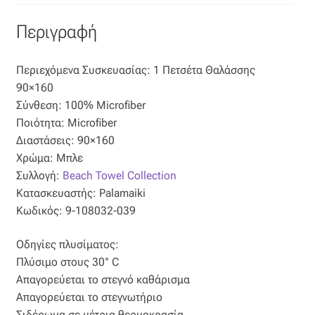
Όροι Χρήσης
Περιγραφή
ΠΙΣΤΟΠΟΙΗΣΕΙΣ ΧΑΛΙΩΝ COLORE COLORI
Περιεχόμενα Συσκευασίας: 1 Πετσέτα Θαλάσσης
90×160
Πληρωμές
Σύνθεση: 100% Microfiber
Ποιότητα: Microfiber
Ραντεβού
Διαστάσεις: 90×160
Χρώμα: Μπλε
Συλλογή:
Beach Towel Collection
Ταμείο
Κατασκευαστής: Palamaiki
Κωδικός: 9-108032-039
Οδηγίες πλυσίματος:
Πλύσιμο στους 30° C
Απαγορεύεται το στεγνό καθάρισμα
Απαγορεύεται το στεγνωτήριο
Σιδέρωμα σε μέτρια θερμοκρασία