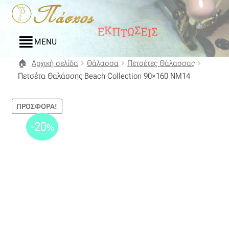
Απευθείας
Μετάβαση
μετάβαση
σε
στην
περιεχόμενο
MENU
πλοήγηση
Αρχική σελίδα
Θάλασσα
Πετσέτες Θάλασσας
Αρχική
Πετσέτα Θαλάσσης Beach Collection 90×160 NM14
Blog
ΠΡΟΣΦΟΡΆ!
Compare
-20
%
Αγαπημένα
Αποστολές
Επικοινωνία
Επιστροφές