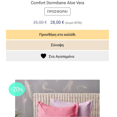
Comfort Dormibene Aloe Vera
ΠΡΟΣΦΟΡΆ!
Original
Η
35,00
€
28,00
€
(συμπ.ΦΠΑ)
price
τρέχουσα
Προσθήκη στο καλάθι
was:
τιμή
35,00 €.
είναι:
Σύνοψη
28,00 €.
Στα Αγαπημένα
-20
%