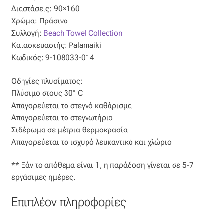
Διαστάσεις: 90×160
Οργάντζα διπλή
Χρώμα: Πράσινο
Συλλογή:
Beach Towel Collection
Οργάντζα με κέντημα
Κατασκευαστής: Palamaiki
Κωδικός: 9-108033-014
Οργάντζα με ταφτά
Οδηγίες πλυσίματος:
Πλύσιμο στους 30° C
Οργάντζα με φλοκ
Απαγορεύεται το στεγνό καθάρισμα
Απαγορεύεται το στεγνωτήριο
Οργάντζα μεταξωτή
Σιδέρωμα σε μέτρια θερμοκρασία
Απαγορεύεται το ισχυρό λευκαντικό και χλώριο
Οργάντζα ντεβορέ
** Εάν το απόθεμα είναι 1, η παράδοση γίνεται σε 5-7
Οργάντζα τσαλακωτή
εργάσιμες ημέρες.
Σενίλ
Επιπλέον πληροφορίες