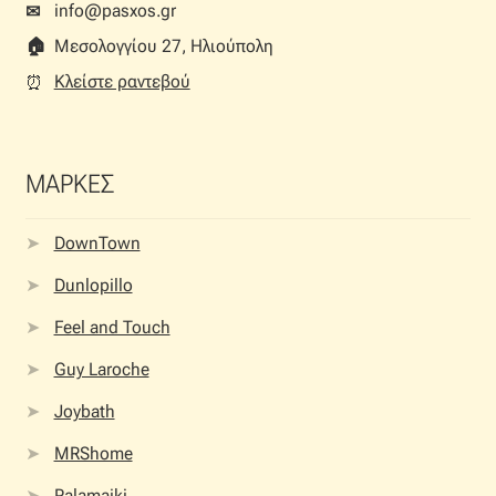
info@pasxos.gr
✉
🏠︎
Μεσολογγίου 27, Ηλιούπολη
Κλείστε ραντεβού
⏰︎
ΜΑΡΚΕΣ
DownTown
Dunlopillo
Feel and Touch
Guy Laroche
Joybath
MRShome
Palamaiki