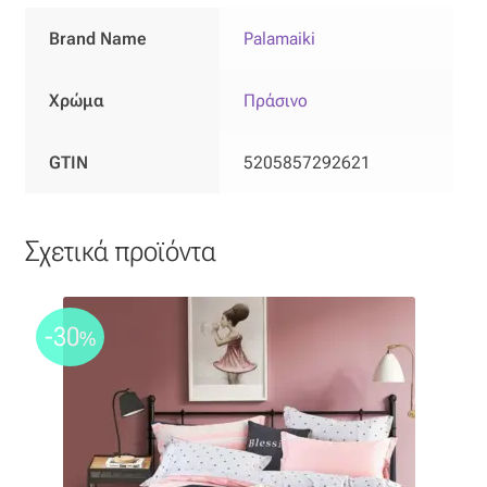
Ταφτάς (ταυτάς)
Brand Name
Palamaiki
Ταφτάς μεταξωτός
Χρώμα
Πράσινο
Τζιν
GTIN
5205857292621
Τρεβίρα
Υφαντό
Σχετικά προϊόντα
Φιλ-κουπέ
-30
%
Φλάμα
Φόδρα
Ψάθα