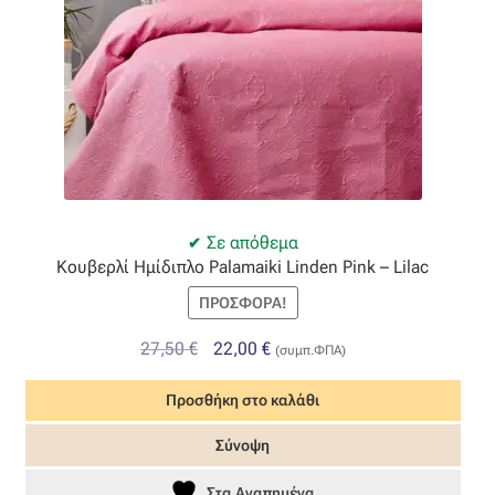
Σε απόθεμα
Κουβερλί Ημίδιπλο Palamaiki Linden Pink – Lilac
ΠΡΟΣΦΟΡΆ!
Original
Η
27,50
€
22,00
€
(συμπ.ΦΠΑ)
price
τρέχουσα
Προσθήκη στο καλάθι
was:
τιμή
27,50 €.
είναι:
Σύνοψη
22,00 €.
Στα Αγαπημένα