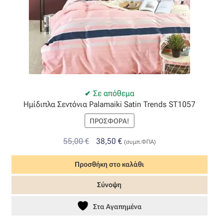
Όροι Χρήσης
ΠΙΣΤΟΠΟΙΗΣΕΙΣ ΧΑΛΙΩΝ COLORE COLORI
Πληρωμές
Σε απόθεμα
Ραντεβού
Ημίδιπλα Σεντόνια Palamaiki Satin Trends ST1057
ΠΡΟΣΦΟΡΆ!
Ταμείο
Original
Η
55,00
€
38,50
€
(συμπ.ΦΠΑ)
price
τρέχουσα
Προσθήκη στο καλάθι
was:
τιμή
55,00 €.
είναι:
Σύνοψη
38,50 €.
Στα Αγαπημένα