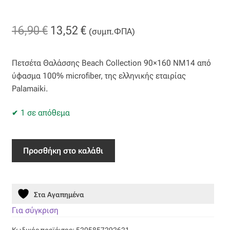
Βαμβακοσατέν
Original
Η
16,90
€
13,52
€
(συμπ.ΦΠΑ)
Βελούδο
price
τρέχουσα
Πετσέτα Θαλάσσης Beach Collection 90×160 NM14 από
was:
τιμή
Βελουτέ
ύφασμα 100% microfiber, της ελληνικής εταιρίας
16,90 €.
είναι:
Palamaiki.
Βουάλ
13,52 €.
1 σε απόθεμα
Γάζα
Πετσέτα
Γκρο
Προσθήκη στο καλάθι
Θαλάσσης
Beach
Δαντέλα
Collection
Στα Αγαπημένα
90x160
Δίχτυ
NM14
Για σύγκριση
ποσότητα
Κωδικός προϊόντος:
5205857292621