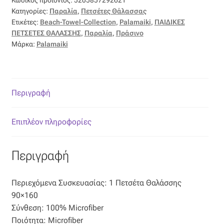
Επιπλόπανο
Κατηγορίες:
Παραλία
,
Πετσέτες Θάλασσας
Ετικέτες:
Beach-Towel-Collection
,
Palamaiki
,
ΠΑΙΔΙΚΕΣ
Ζακάρ
ΠΕΤΣΕΤΕΣ ΘΑΛΑΣΣΗΣ
,
Παραλία
,
Πράσινο
Μάρκα:
Palamaiki
Καραβόπανο
Κρεπ
Περιγραφή
Λινό
Επιπλέον πληροφορίες
Λονέτα
Περιγραφή
Μουσελίνα
Περιεχόμενα Συσκευασίας: 1 Πετσέτα Θαλάσσης
Μπροκάρ
90×160
Σύνθεση: 100% Microfiber
Οργάντζα
Ποιότητα: Microfiber