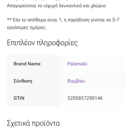
Απαγορεύεται το ισχυρό λευκαντικό και χλώριο
Όροι Χρήσης
** Εάν το απόθεμα είναι 1, η παράδοση γίνεται σε 5-7
εργάσιμες ημέρες.
ΠΙΣΤΟΠΟΙΗΣΕΙΣ ΧΑΛΙΩΝ COLORE COLORI
Επιπλέον πληροφορίες
Πληρωμές
Ραντεβού
Brand Name
Palamaiki
Ταμείο
Σύνθεση
Βαμβάκι
GTIN
5205857290146
Σχετικά προϊόντα