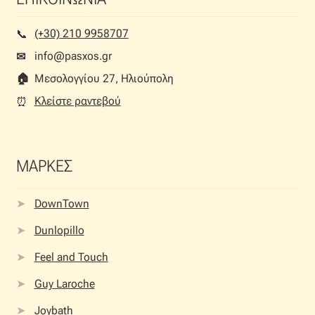
(+30) 210 9958707
📞︎
info@pasxos.gr
✉
🏠︎
Μεσολογγίου 27, Ηλιούπολη
Κλείστε ραντεβού
⏰︎
ΜΑΡΚΕΣ
DownTown
Dunlopillo
Feel and Touch
Guy Laroche
Joybath