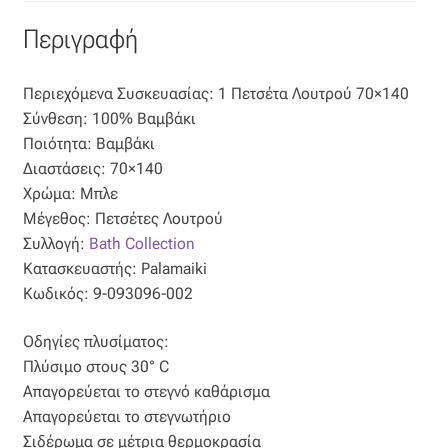
Ταφτάς (ταυτάς)
Περιγραφή
Ταφτάς μεταξωτός
Περιεχόμενα Συσκευασίας: 1 Πετσέτα Λουτρού 70×140
Τζιν
Σύνθεση: 100% Βαμβάκι
Ποιότητα: Βαμβάκι
Τρεβίρα
Διαστάσεις: 70×140
Χρώμα: Μπλε
Μέγεθος: Πετσέτες Λουτρού
Υφαντό
Συλλογή:
Bath Collection
Κατασκευαστής: Palamaiki
Φιλ-κουπέ
Κωδικός: 9-093096-002
Φλάμα
Οδηγίες πλυσίματος:
Πλύσιμο στους 30° C
Φόδρα
Απαγορεύεται το στεγνό καθάρισμα
Απαγορεύεται το στεγνωτήριο
Ψάθα
Σιδέρωμα σε μέτρια θερμοκρασία