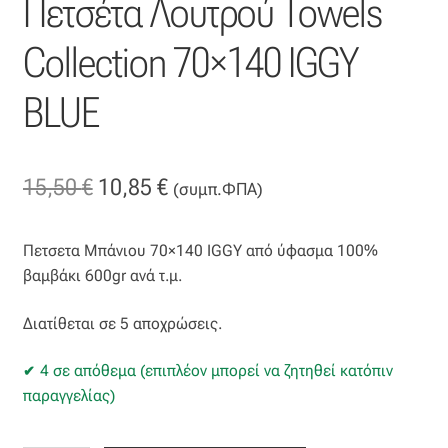
Πετσέτα Λουτρού Towels
Επιπλόπανο
Collection 70×140 IGGY
Ζακάρ
BLUE
Καραβόπανο
Κρεπ
Original
Η
15,50
€
10,85
€
(συμπ.ΦΠΑ)
Λινό
price
τρέχουσα
Πετσετα Μπάνιου 70×140 IGGY από ύφασμα 100%
was:
τιμή
Λονέτα
βαμβάκι 600gr ανά τ.μ.
15,50 €.
είναι:
Μουσελίνα
Διατίθεται σε 5 αποχρώσεις.
10,85 €.
4 σε απόθεμα (επιπλέον μπορεί να ζητηθεί κατόπιν
Μπροκάρ
παραγγελίας)
Οργάντζα