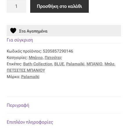
Πετσέτα
Προσθήκη στο καλάθι
Οργάντζα διπλή
Λουτρού
Towels
Collection
Οργάντζα με κέντημα
Στα Αγαπημένα
70x140
IGGY
Για σύγκριση
Οργάντζα με ταφτά
BLUE
Κωδικός προϊόντος:
5205857290146
ποσότητα
Οργάντζα με φλοκ
Κατηγορίες:
Μπάνιο
,
Πετσέτες
Ετικέτες:
Bath-Collection
,
BLUE
,
Palamaiki
,
ΜΠΑΝΙΟ
,
Μπλε
,
ΠΕΤΣΕΤΕΣ ΜΠΑΝΙΟΥ
Οργάντζα μεταξωτή
Μάρκα:
Palamaiki
Οργάντζα ντεβορέ
Οργάντζα τσαλακωτή
Περιγραφή
Σενίλ
Επιπλέον πληροφορίες