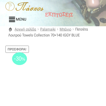
Απευθείας
Μετάβαση
μετάβαση
σε
στην
περιεχόμενο
MENU
πλοήγηση
Αρχική σελίδα
Palamaiki
Μπάνιο
Πετσέτα
Αρχική
Λουτρού Towels Collection 70×140 IGGY BLUE
Blog
ΠΡΟΣΦΟΡΆ!
Compare
-30
%
Αγαπημένα
Αποστολές
Επικοινωνία
Επιστροφές