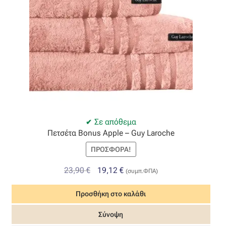
Σε απόθεμα
Πετσέτα Bonus Apple – Guy Laroche
ΠΡΟΣΦΟΡΆ!
Original
Η
23,90
€
19,12
€
(συμπ.ΦΠΑ)
price
τρέχουσα
Προσθήκη στο καλάθι
was:
τιμή
23,90 €.
είναι:
Σύνοψη
19,12 €.