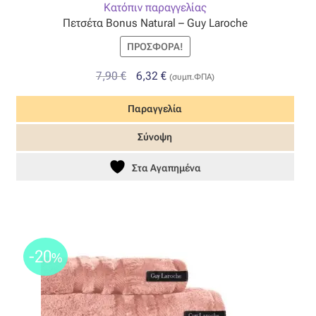
Κατόπιν παραγγελίας
Πετσέτα Bonus Natural – Guy Laroche
Όροι Χρήσης
ΠΡΟΣΦΟΡΆ!
ΠΙΣΤΟΠΟΙΗΣΕΙΣ ΧΑΛΙΩΝ COLORE COLORI
Original
Η
7,90
€
6,32
€
(συμπ.ΦΠΑ)
price
τρέχουσα
Πληρωμές
Παραγγελία
was:
τιμή
7,90 €.
είναι:
Σύνοψη
Ραντεβού
6,32 €.
Στα Αγαπημένα
Ταμείο
-20
%