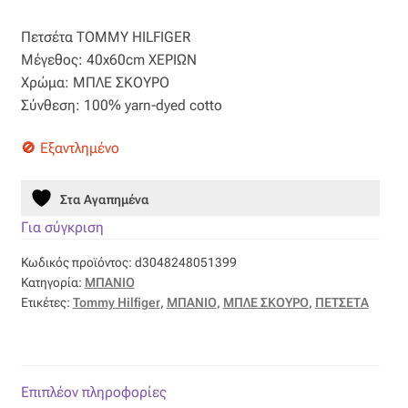
price
τρέχουσα
Βαμβακοσατέν
Πετσέτα TOMMY HILFIGER
was:
τιμή
Μέγεθος: 40x60cm ΧΕΡΙΩΝ
16,00 €.
είναι:
Βελούδο
Χρώμα: ΜΠΛΕ ΣΚΟΥΡΟ
Σύνθεση: 100% yarn-dyed cotto
8,00 €.
Βελουτέ
Εξαντλημένο
Βουάλ
Στα Αγαπημένα
Γάζα
Για σύγκριση
Κωδικός προϊόντος:
d3048248051399
Γκρο
Κατηγορία:
ΜΠΑΝΙΟ
Ετικέτες:
Tommy Hilfiger
,
ΜΠΑΝΙΟ
,
ΜΠΛΕ ΣΚΟΥΡΟ
,
ΠΕΤΣΕΤΑ
Δαντέλα
Δίχτυ
Επιπλέον πληροφορίες