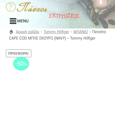
Απευθείας
Μετάβαση
μετάβαση
σε
στην
περιεχόμενο
MENU
πλοήγηση
Αρχική σελίδα
Tommy Hilfiger
ΜΠΑΝΙΟ
Πετσέτα
Αρχική
CΑΡΕ CΟD ΜΠΛΕ ΣΚΟΥΡΟ (ΝΑVΥ) – Tommy Hilfiger
Blog
ΠΡΟΣΦΟΡΆ!
Compare
-50
%
Αγαπημένα
Αποστολές
Επικοινωνία
Επιστροφές