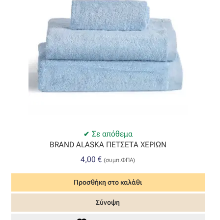
Οργάντζα διπλή
Οργάντζα με κέντημα
Οργάντζα με ταφτά
Οργάντζα με φλοκ
Οργάντζα μεταξωτή
Σε απόθεμα
BRAND ALASKA ΠΕΤΣΕΤΑ ΧΕΡΙΩΝ
Οργάντζα ντεβορέ
4,00
€
(συμπ.ΦΠΑ)
Οργάντζα τσαλακωτή
Προσθήκη στο καλάθι
Σενίλ
Σύνοψη