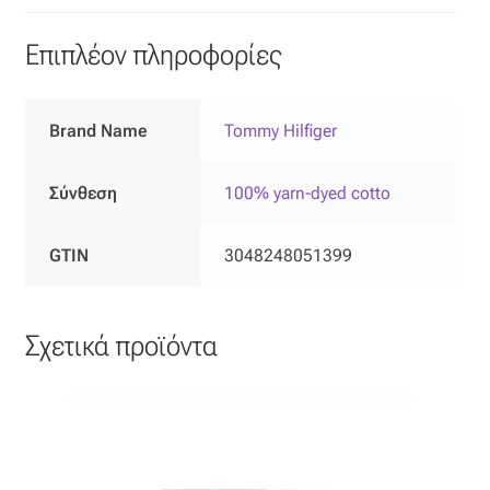
Επιπλόπανο
Επιπλέον πληροφορίες
Ζακάρ
Καραβόπανο
Brand Name
Tommy Hilfiger
Κρεπ
Σύνθεση
100% yarn-dyed cotto
Λινό
GTIN
3048248051399
Λονέτα
Σχετικά προϊόντα
Μουσελίνα
Μπροκάρ
Οργάντζα