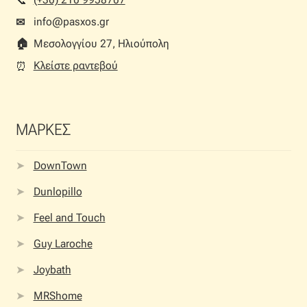
📞︎
info@pasxos.gr
✉
🏠︎
Μεσολογγίου 27, Ηλιούπολη
Κλείστε ραντεβού
⏰︎
ΜΑΡΚΕΣ
DownTown
Dunlopillo
Feel and Touch
Guy Laroche
Joybath
MRShome