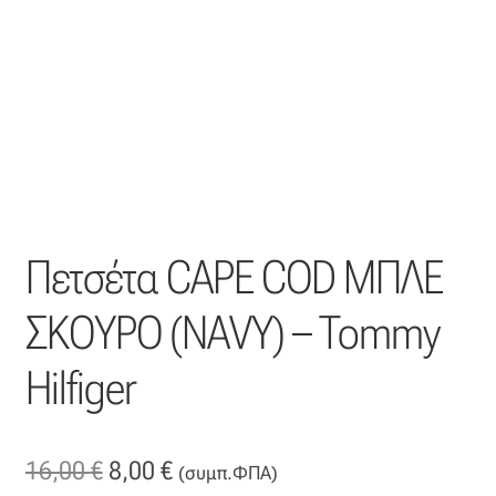
Η εταιρεία μας
Θάλασσα
Καλάθι
Κατάστημα
Πετσέτα CΑΡΕ CΟD ΜΠΛΕ
Λογαριασμός
ΣΚΟΥΡΟ (ΝΑVΥ) – Tommy
Όλα τα υφάσματα
Hilfiger
Black-out
Original
Η
16,00
€
8,00
€
Αλκαντάρα
(συμπ.ΦΠΑ)