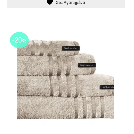
Ταφτάς (ταυτάς)
Στα Αγαπημένα
Ταφτάς μεταξωτός
Τζιν
-20
%
Τρεβίρα
Υφαντό
Φιλ-κουπέ
Φλάμα
Φόδρα
Ψάθα