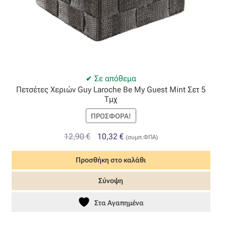
Όροι Χρήσης
ΠΙΣΤΟΠΟΙΗΣΕΙΣ ΧΑΛΙΩΝ COLORE COLORI
Πληρωμές
Σε απόθεμα
Πετσέτες Χεριών Guy Laroche Be My Guest Mint Σετ 5
Τμχ
Ραντεβού
ΠΡΟΣΦΟΡΆ!
Ταμείο
Original
Η
12,90
€
10,32
€
(συμπ.ΦΠΑ)
price
τρέχουσα
Προσθήκη στο καλάθι
was:
τιμή
12,90 €.
είναι:
Σύνοψη
10,32 €.
Στα Αγαπημένα