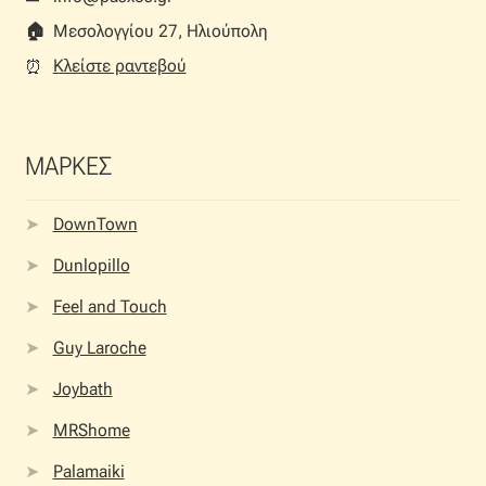
🏠︎
Μεσολογγίου 27, Ηλιούπολη
Κλείστε ραντεβού
⏰︎
ΜΑΡΚΕΣ
DownTown
Dunlopillo
Feel and Touch
Guy Laroche
Joybath
MRShome
Palamaiki