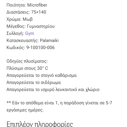
Ποιότητα: Microfiber
Οργάντζα διπλή
Διαστάσεις: 75×140
Χρώμα: Μωβ
Οργάντζα με κέντημα
Μέγεθος: Γυμναστηρίου
Συλλογή:
Gym
Οργάντζα με ταφτά
Κατασκευαστής: Palamaiki
Κωδικός: 9-100100-006
Οργάντζα με φλοκ
Οδηγίες πλυσίματος:
Πλύσιμο στους 30° C
Οργάντζα μεταξωτή
Απαγορεύεται το στεγνό καθάρισμα
Απαγορεύεται το σιδέρωμα
Οργάντζα ντεβορέ
Απαγορεύεται το ισχυρό λευκαντικό και χλώριο
Οργάντζα τσαλακωτή
** Εάν το απόθεμα είναι 1, η παράδοση γίνεται σε 5-7
εργάσιμες ημέρες.
Σενίλ
Επιπλέον πληροφορίες