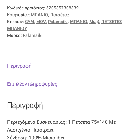
Επιπλόπανο
Κωδικός προϊόντος:
5205857308339
Κατηγορίες:
ΜΠΑΝΙΟ
,
Πετσέτες
Ζακάρ
Ετικέτες:
GYM
,
MOV
,
Palamaiki
,
ΜΠΑΝΙΟ
,
Μωβ
,
ΠΕΤΣΕΤΕΣ
ΜΠΑΝΙΟΥ
Καραβόπανο
Μάρκα:
Palamaiki
Κρεπ
Περιγραφή
Λινό
Επιπλέον πληροφορίες
Λονέτα
Μουσελίνα
Περιγραφή
Μπροκάρ
Περιεχόμενα Συσκευασίας: 1 Πετσέτα 75×140 Με
Λαστιχένιο Πιαστράκι
Οργάντζα
Σύνθεση: 100% Microfiber