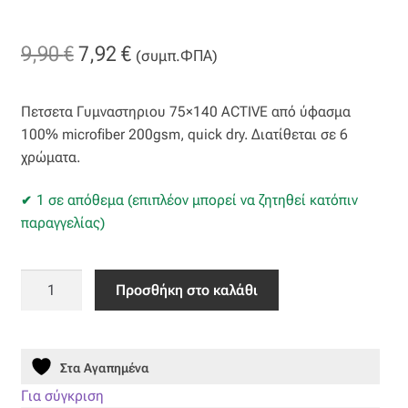
Βαμβακοσατέν
Original
Η
9,90
€
7,92
€
(συμπ.ΦΠΑ)
Βελούδο
price
τρέχουσα
Πετσετα Γυμναστηριου 75×140 ACTIVE από ύφασμα
was:
τιμή
Βελουτέ
100% microfiber 200gsm, quick dry. Διατίθεται σε 6
9,90 €.
είναι:
χρώματα.
Βουάλ
7,92 €.
1 σε απόθεμα (επιπλέον μπορεί να ζητηθεί κατόπιν
Γάζα
παραγγελίας)
Γκρο
Πετσετα
Προσθήκη στο καλάθι
Γυμναστηριου
Δαντέλα
75x140
ACTIVE
Δίχτυ
Στα Αγαπημένα
MOV
ποσότητα
Για σύγκριση