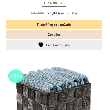
ΠΡΟΣΦΟΡΆ!
Original
Η
31,00
€
24,80
€
(συμπ.ΦΠΑ)
price
τρέχουσα
Προσθήκη στο καλάθι
was:
τιμή
31,00 €.
είναι:
Σύνοψη
24,80 €.
Στα Αγαπημένα
-20
%