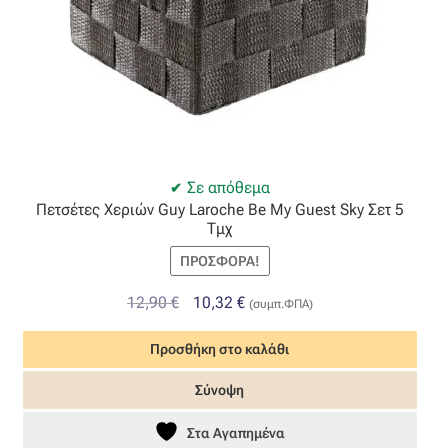
Σε απόθεμα
Πετσέτες Χεριών Guy Laroche Be My Guest Sky Σετ 5
Τμχ
ΠΡΟΣΦΟΡΆ!
Original
Η
12,90
€
10,32
€
(συμπ.ΦΠΑ)
price
τρέχουσα
Προσθήκη στο καλάθι
was:
τιμή
12,90 €.
είναι:
Σύνοψη
10,32 €.
Στα Αγαπημένα