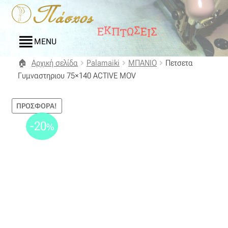
Απευθείας
Μετάβαση
μετάβαση
σε
στην
περιεχόμενο
MENU
πλοήγηση
Αρχική σελίδα
Palamaiki
ΜΠΑΝΙΟ
Πετσετα
Αρχική
Γυμναστηριου 75×140 ACTIVE MOV
Blog
ΠΡΟΣΦΟΡΆ!
Compare
-20
%
Αγαπημένα
Αποστολές
Επικοινωνία
Επιστροφές