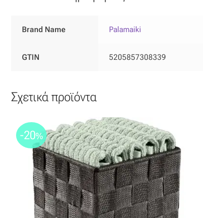
Ταφτάς (ταυτάς)
Brand Name
Palamaiki
Ταφτάς μεταξωτός
Τζιν
GTIN
5205857308339
Τρεβίρα
Σχετικά προϊόντα
Υφαντό
-20
Φιλ-κουπέ
%
Φλάμα
Φόδρα
Ψάθα