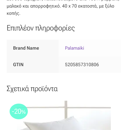
μαλακό και απορροφητικό. 40 x 70 εκατοστά, με ξύλo
Οργάντζα διπλή
κοπής.
Οργάντζα με κέντημα
Επιπλέον πληροφορίες
Οργάντζα με ταφτά
Brand Name
Palamaiki
Οργάντζα με φλοκ
GTIN
5205857310806
Οργάντζα μεταξωτή
Οργάντζα ντεβορέ
Σχετικά προϊόντα
Οργάντζα τσαλακωτή
-20
%
Σενίλ