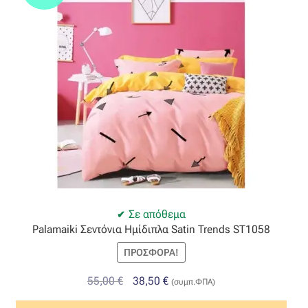
Σε απόθεμα
Palamaiki Σεντόνια Ημίδιπλα Satin Trends ST1058
ΠΡΟΣΦΟΡΆ!
Original
Η
55,00
€
38,50
€
(συμπ.ΦΠΑ)
price
τρέχουσα