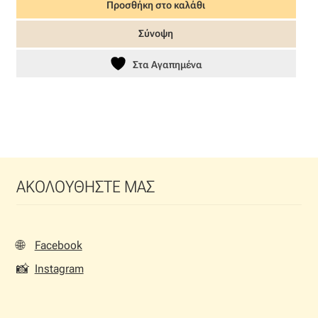
Προσθήκη στο καλάθι
was:
τιμή
55,00 €.
είναι:
Σύνοψη
38,50 €.
Στα Αγαπημένα
ΑΚΟΛΟΥΘΗΣΤΕ ΜΑΣ
🌐
Facebook
📸
Instagram