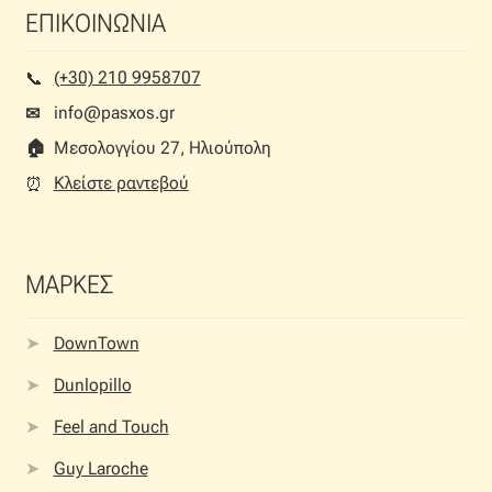
ΕΠΙΚΟΙΝΩΝΙΑ
(+30) 210 9958707
📞︎
info@pasxos.gr
✉
🏠︎
Μεσολογγίου 27, Ηλιούπολη
Κλείστε ραντεβού
⏰︎
ΜΑΡΚΕΣ
DownTown
Dunlopillo
Feel and Touch
Guy Laroche