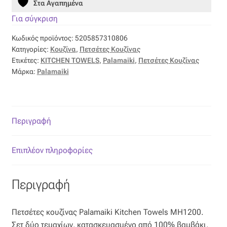
Επιπλόπανο
Στα Αγαπημένα
TOWELS
ΜΗ1200
Για σύγκριση
Ζακάρ
ποσότητα
Κωδικός προϊόντος:
5205857310806
Κατηγορίες:
Κουζίνα
,
Πετσέτες Κουζίνας
Καραβόπανο
Ετικέτες:
KITCHEN TOWELS
,
Palamaiki
,
Πετσέτες Κουζίνας
Μάρκα:
Palamaiki
Κρεπ
Λινό
Περιγραφή
Λονέτα
Επιπλέον πληροφορίες
Μουσελίνα
Περιγραφή
Μπροκάρ
Πετσέτες κουζίνας Palamaiki Kitchen Towels ΜΗ1200.
Οργάντζα
Σετ δύο τεμαχίων, κατασκευασμένο από 100% βαμβάκι,