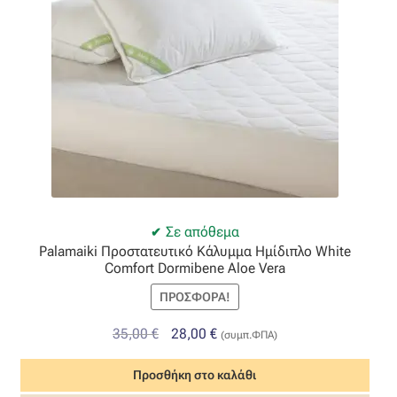
Ταφτάς (ταυτάς)
Ταφτάς μεταξωτός
Τζιν
Τρεβίρα
Υφαντό
Σε απόθεμα
Φιλ-κουπέ
Palamaiki Προστατευτικό Κάλυμμα Ημίδιπλο White
Comfort Dormibene Aloe Vera
Φλάμα
ΠΡΟΣΦΟΡΆ!
Original
Η
35,00
€
28,00
€
Φόδρα
(συμπ.ΦΠΑ)
price
τρέχουσα
Προσθήκη στο καλάθι
was:
τιμή
Ψάθα