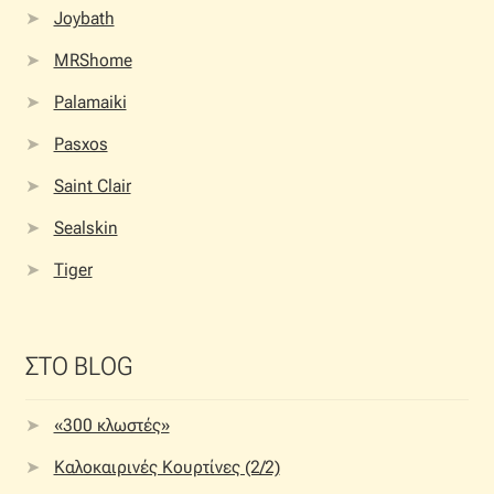
Joybath
MRShome
Palamaiki
Pasxos
Saint Clair
Sealskin
Tiger
ΣΤΟ BLOG
«300 κλωστές»
Καλοκαιρινές Κουρτίνες (2/2)