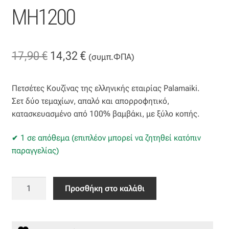
ΜΗ1200
Βαμβακοσατέν
Βελούδο
Original
Η
17,90
€
14,32
€
(συμπ.ΦΠΑ)
Βελουτέ
price
τρέχουσα
Πετσέτες Κουζίνας της ελληνικής εταιρίας Palamaiki.
was:
τιμή
Βουάλ
Σετ δύο τεμαχίων, απαλό και απορροφητικό,
17,90 €.
είναι:
κατασκευασμένο από 100% βαμβάκι, με ξύλο κοπής.
Γάζα
14,32 €.
1 σε απόθεμα (επιπλέον μπορεί να ζητηθεί κατόπιν
Γκρο
παραγγελίας)
Δαντέλα
ΠΕΤΣΕΤΕΣ
Προσθήκη στο καλάθι
ΚΟΥΖΙΝΑΣ
Δίχτυ
40X70
KITCHEN