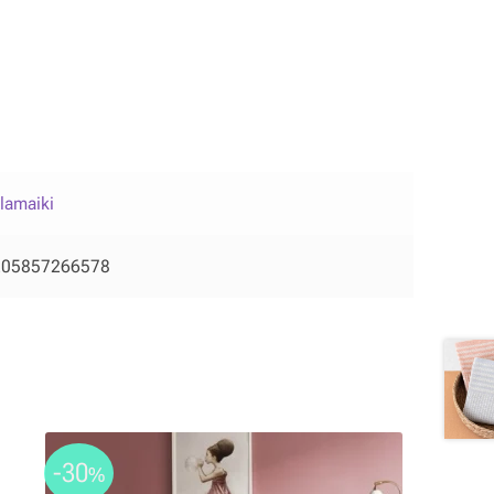
lamaiki
205857266578
-30
%