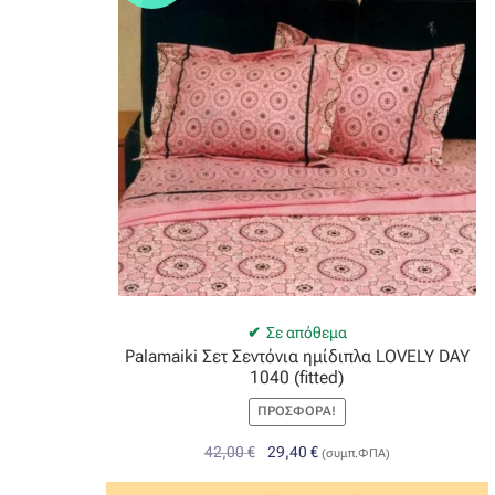
Σε απόθεμα
Palamaiki Σετ Σεντόνια ημίδιπλα LOVELY DAY
1040 (fitted)
ΠΡΟΣΦΟΡΆ!
Original
Η
42,00
€
29,40
€
(συμπ.ΦΠΑ)
price
τρέχουσα