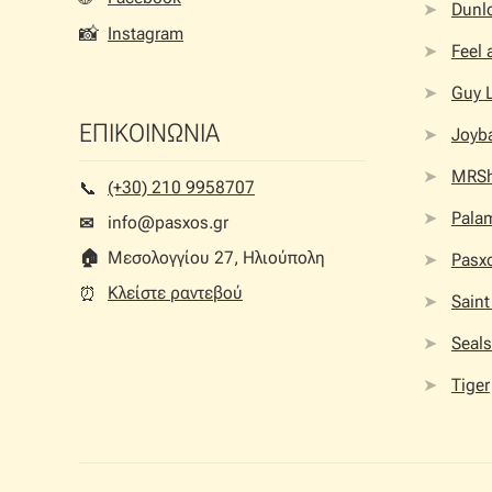
Dunlo
📸
Instagram
Feel
Guy 
ΕΠΙΚΟΙΝΩΝΙΑ
Joyb
MRS
(+30) 210 9958707
📞︎
Palam
info@pasxos.gr
✉
🏠︎
Μεσολογγίου 27, Ηλιούπολη
Pasx
Κλείστε ραντεβού
⏰︎
Saint
Seals
Tiger