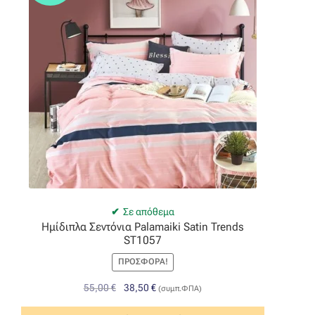
Σε απόθεμα
Ημίδιπλα Σεντόνια Palamaiki Satin Trends
ST1057
ΠΡΟΣΦΟΡΆ!
Original
Η
55,00
€
38,50
€
(συμπ.ΦΠΑ)
price
τρέχουσα