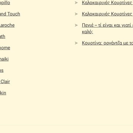
pillo
Καλοκαιρινές Κουρτίνες 
 and Touch
Καλοκαιρινές Κουρτίνες 
Laroche
Πενιέ – τί είναι και γιατί
καλό;
ath
Κουρτίνα: οργάντζα με τ
home
aiki
os
 Clair
kin