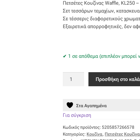
Πετσέτες Κουζίνας Waffle, ΚL250 – 
was:
τιμή
Σετ τεσσάρων τεμαχίων, κατασκευ
14,50 €.
είναι:
Σε τέσσερις διαφορετικούς χρωματι
Εξαιρετικά απορροφητικές, δεν αφ
11,60 €.
1 σε απόθεμα (επιπλέον μπορεί ν
ΠΕΤΣΕΤΕΣ
Προσθήκη στο καλά
ΚΟΥΖΙΝΑΣ
50X70
KL250
Στα Αγαπημένα
ποσότητα
Για σύγκριση
Κωδικός προϊόντος:
5205857266578
Κατηγορίες:
Κουζίνα
,
Πετσέτες Κουζίν