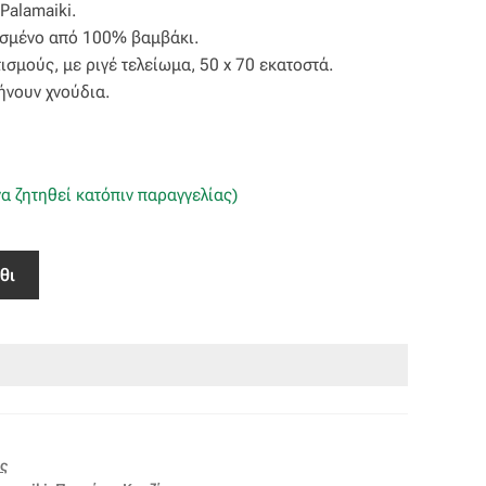
Palamaiki.
ασμένο από 100% βαμβάκι.
σμούς, με ριγέ τελείωμα, 50 x 70 εκατοστά.
ήνουν χνούδια.
α ζητηθεί κατόπιν παραγγελίας)
θι
ας