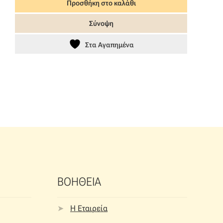
was:
τιμή
Προσθήκη στο καλάθι
55,00 €.
είναι:
Σύνοψη
38,50 €.
Στα Αγαπημένα
ΒΟΗΘΕΙΑ
Η Εταιρεία