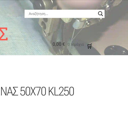
0,00
€
0 τεμάχια
μός
ΝΑΣ 50X70 KL250