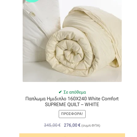
Σε απόθεμα
Παπλωμα Ημιδιπλο 160X240 White Comfort
SUPREME QUILT – WHITE
ΠΡΟΣΦΟΡΆ!
Original
Η
345,00
€
276,00
€
(συμπ.ΦΠΑ)
price
τρέχουσα