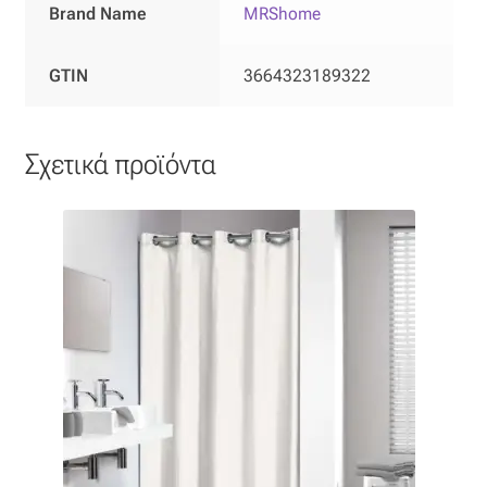
Ταφτάς (ταυτάς)
Brand Name
MRShome
Ταφτάς μεταξωτός
GTIN
3664323189322
Τζιν
Σχετικά προϊόντα
Τρεβίρα
Υφαντό
Φιλ-κουπέ
Φλάμα
Φόδρα
Ψάθα