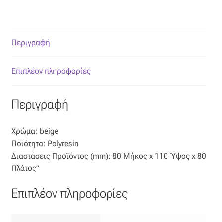
Οργάντζα διπλή
Περιγραφή
Οργάντζα με κέντημα
Οργάντζα με ταφτά
Επιπλέον πληροφορίες
Οργάντζα με φλοκ
Περιγραφή
Οργάντζα μεταξωτή
Χρώμα: beige
Ποιότητα: Polyresin
Οργάντζα ντεβορέ
Διαστάσεις Προϊόντος (mm): 80 Μήκος x 110 Ύψος x 80
Πλάτος”
Οργάντζα τσαλακωτή
Επιπλέον πληροφορίες
Σενίλ