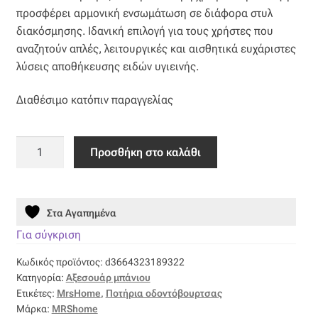
Επιπλόπανο
προσφέρει αρμονική ενσωμάτωση σε διάφορα στυλ
διακόσμησης. Ιδανική επιλογή για τους χρήστες που
Ζακάρ
αναζητούν απλές, λειτουργικές και αισθητικά ευχάριστες
λύσεις αποθήκευσης ειδών υγιεινής.
Καραβόπανο
Διαθέσιμο κατόπιν παραγγελίας
Κρεπ
Ποτήρι
Προσθήκη στο καλάθι
Λινό
Οδοντόβουρτσας
Polyresin
Λονέτα
Μπεζ
Στα Αγαπημένα
MRShome
Μουσελίνα
ποσότητα
Για σύγκριση
Κωδικός προϊόντος:
d3664323189322
Μπροκάρ
Κατηγορία:
Αξεσουάρ μπάνιου
Ετικέτες:
MrsHome
,
Ποτήρια οδοντόβουρτσας
Οργάντζα
Μάρκα:
MRShome