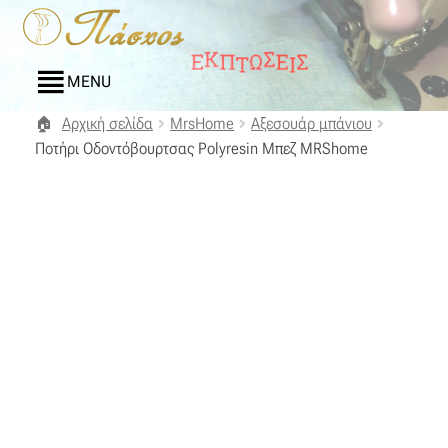
Απευθείας
Μετάβαση
μετάβαση
σε
στην
περιεχόμενο
MENU
πλοήγηση
Αρχική σελίδα
MrsHome
Αξεσουάρ μπάνιου
Αρχική
Ποτήρι Οδοντόβουρτσας Polyresin Μπεζ MRShome
Blog
Compare
Αγαπημένα
Αποστολές
Επικοινωνία
Επιστροφές