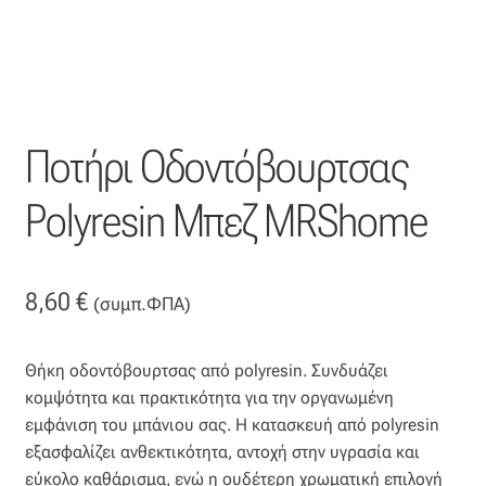
Βαμβακοσατέν
Βελούδο
Βελουτέ
Ποτήρι Οδοντόβουρτσας
Βουάλ
Polyresin Μπεζ MRShome
Γάζα
8,60
€
(συμπ.ΦΠΑ)
Γκρο
Θήκη οδοντόβουρτσας από polyresin. Συνδυάζει
Δαντέλα
κομψότητα και πρακτικότητα για την οργανωμένη
εμφάνιση του μπάνιου σας. Η κατασκευή από polyresin
Δίχτυ
εξασφαλίζει ανθεκτικότητα, αντοχή στην υγρασία και
εύκολο καθάρισμα, ενώ η ουδέτερη χρωματική επιλογή