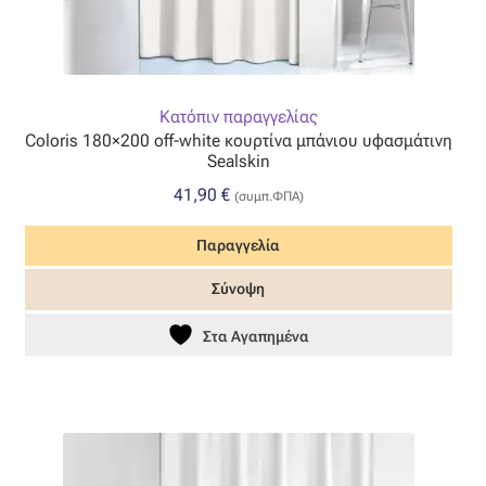
Όροι Χρήσης
ΠΙΣΤΟΠΟΙΗΣΕΙΣ ΧΑΛΙΩΝ COLORE COLORI
Κατόπιν παραγγελίας
Coloris 180×200 off-white κουρτίνα μπάνιου υφασμάτινη
Πληρωμές
Sealskin
41,90
€
(συμπ.ΦΠΑ)
Ραντεβού
Παραγγελία
Ταμείο
Σύνοψη
Στα Αγαπημένα