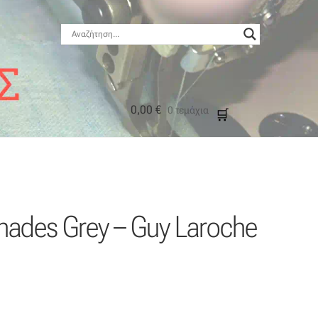
0,00
€
0 τεμάχια
μός
ades Grey – Guy Laroche