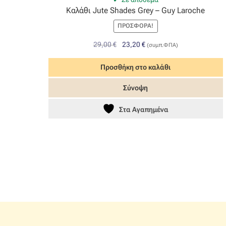
Καλάθι Jute Shades Grey – Guy Laroche
ΠΡΟΣΦΟΡΆ!
Original
Η
29,00
€
23,20
€
(συμπ.ΦΠΑ)
price
τρέχουσα
was:
τιμή
Προσθήκη στο καλάθι
29,00 €.
είναι:
Σύνοψη
23,20 €.
Στα Αγαπημένα