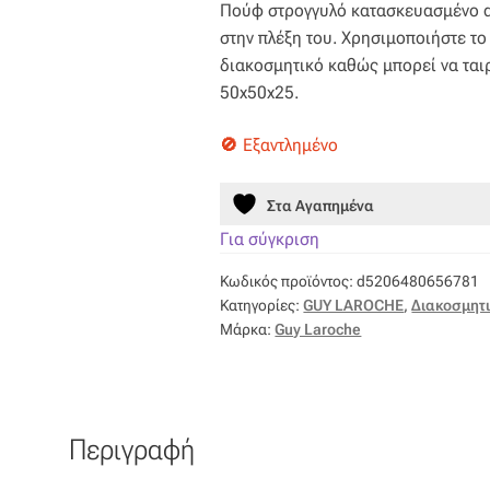
Πούφ στρογγυλό κατασκευασμένο α
was:
τιμή
στην πλέξη του. Χρησιμοποιήστε τ
79,00 €.
είναι:
διακοσμητικό καθώς μπορεί να ταιρ
50x50x25.
63,20 €.
Εξαντλημένο
Στα Αγαπημένα
Για σύγκριση
Κωδικός προϊόντος:
d5206480656781
Κατηγορίες:
GUY LAROCHE
,
Διακοσμητ
Μάρκα:
Guy Laroche
Περιγραφή