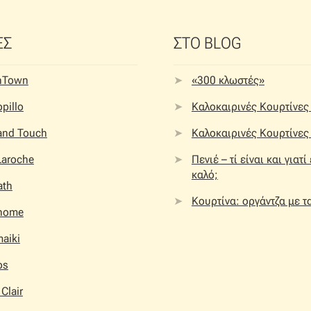
ΕΣ
ΣΤΟ BLOG
nTown
«300 κλωστές»
pillo
Καλοκαιρινές Κουρτίνες 
 and Touch
Καλοκαιρινές Κουρτίνες 
Laroche
Πενιέ – τί είναι και γιατί
καλό;
ath
Κουρτίνα: οργάντζα με τ
home
aiki
os
 Clair