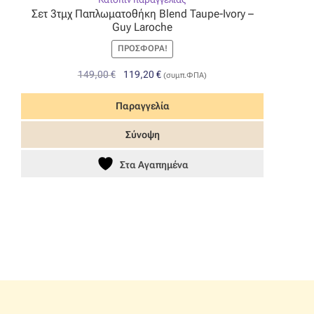
Σετ 3τμχ Παπλωματοθήκη Blend Taupe-Ivory –
Guy Laroche
ΠΡΟΣΦΟΡΆ!
Original
Η
149,00
€
119,20
€
(συμπ.ΦΠΑ)
price
τρέχουσα
was:
τιμή
Παραγγελία
149,00 €.
είναι:
Σύνοψη
119,20 €.
Στα Αγαπημένα