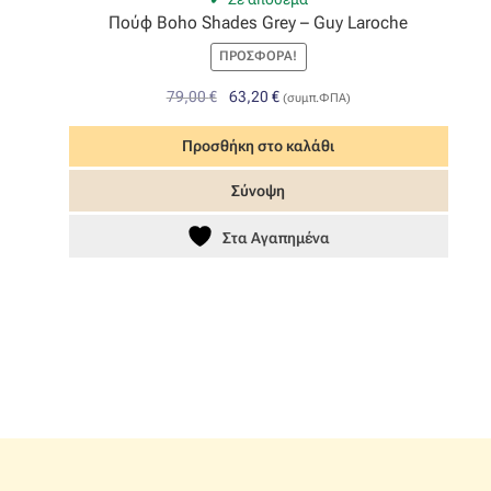
Πούφ Boho Shades Grey – Guy Laroche
ΠΡΟΣΦΟΡΆ!
Original
Η
79,00
€
63,20
€
(συμπ.ΦΠΑ)
price
τρέχουσα
was:
τιμή
Προσθήκη στο καλάθι
79,00 €.
είναι:
Σύνοψη
63,20 €.
Στα Αγαπημένα