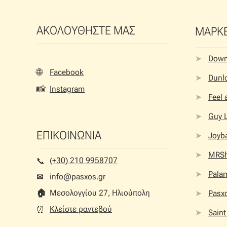
ΑΚΟΛΟΥΘΗΣΤΕ ΜΑΣ
ΜΑΡΚ
Dow
🌐
Facebook
Dunlo
📸
Instagram
Feel
Guy 
ΕΠΙΚΟΙΝΩΝΙΑ
Joyb
MRS
(+30) 210 9958707
📞︎
Palam
info@pasxos.gr
✉
🏠︎
Μεσολογγίου 27, Ηλιούπολη
Pasx
Κλείστε ραντεβού
⏰︎
Saint