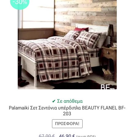
-30
%
Σε απόθεμα
Palamaiki Σετ Σεντόνια υπέρδιπλα BEAUTY FLANEL BF-
203
ΠΡΟΣΦΟΡΆ!
Original
Η
67,00
€
46,90
€
(συμπ.ΦΠΑ)