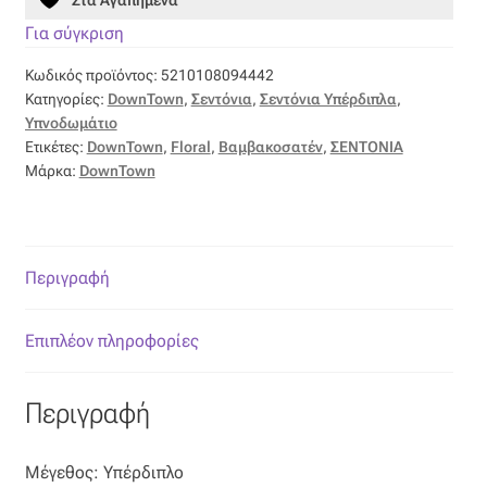
Επιπλόπανο
Για σύγκριση
Ζακάρ
Κωδικός προϊόντος:
5210108094442
Κατηγορίες:
DownTown
,
Σεντόνια
,
Σεντόνια Υπέρδιπλα
,
Καραβόπανο
Υπνοδωμάτιο
Ετικέτες:
DownTown
,
Floral
,
Βαμβακοσατέν
,
ΣΕΝΤΟΝΙΑ
Μάρκα:
DownTown
Κρεπ
Λινό
Περιγραφή
Λονέτα
Επιπλέον πληροφορίες
Μουσελίνα
Περιγραφή
Μπροκάρ
Οργάντζα
Μέγεθος: Υπέρδιπλο