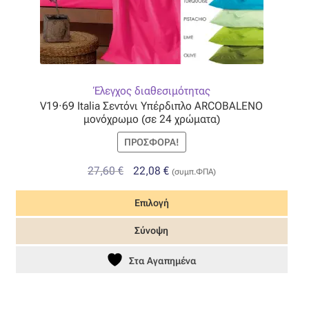
Έλεγχος διαθεσιμότητας
V19·69 Italia Σεντόνι Υπέρδιπλο ARCOBALENO
μονόχρωμο (σε 24 χρώματα)
ΠΡΟΣΦΟΡΆ!
Original
Η
27,60
€
22,08
€
(συμπ.ΦΠΑ)
price
τρέχουσα
Επιλογή
was:
τιμή
27,60 €.
είναι:
Αυτό
Σύνοψη
22,08 €.
το
προϊόν
Στα Αγαπημένα
έχει
πολλαπλές