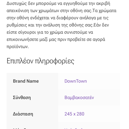
Ταφτάς (ταυτάς)
Δυστυχώς δεν μπορούμε να εγγυηθούμε την ακριβή
απεικόνιση των χρωμάτων στην οθόνη σας.Τα χρώματα
στην οθόνη ενδέχεται να διαφέρουν ανάλογα με τις
Ταφτάς μεταξωτός
ρυθμίσεις και την ανάλυση της οθόνης σας.Εάν δεν
είστε σίγουροι για το χρώμα συνιστούμε να
Τζιν
επικοινωνήσετε μαζί μας πριν προβείτε σε αγορά
προϊόντων.
Τρεβίρα
Επιπλέον πληροφορίες
Υφαντό
Φιλ-κουπέ
Brand Name
DownTown
Φλάμα
Σύνθεση
Βαμβακοσατέν
Φόδρα
Διάσταση
245 x 280
Ψάθα