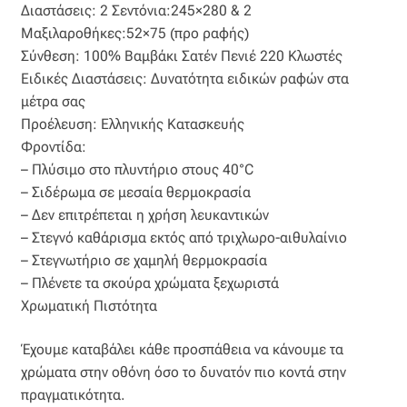
Διαστάσεις: 2 Σεντόνια:245×280 & 2
Οργάντζα διπλή
Μαξιλαροθήκες:52×75 (πρo ραφής)
Σύνθεση: 100% Βαμβάκι Σατέν Πενιέ 220 Κλωστές
Οργάντζα με κέντημα
Ειδικές Διαστάσεις: Δυνατότητα ειδικών ραφών στα
μέτρα σας
Προέλευση: Ελληνικής Κατασκευής
Οργάντζα με ταφτά
Φροντίδα:
– Πλύσιμο στο πλυντήριο στους 40°C
Οργάντζα με φλοκ
– Σιδέρωμα σε μεσαία θερμοκρασία
– Δεν επιτρέπεται η χρήση λευκαντικών
Οργάντζα μεταξωτή
– Στεγνό καθάρισμα εκτός από τριχλωρο-αιθυλαίνιο
– Στεγνωτήριο σε χαμηλή θερμοκρασία
Οργάντζα ντεβορέ
– Πλένετε τα σκούρα χρώματα ξεχωριστά
Χρωματική Πιστότητα
Οργάντζα τσαλακωτή
Έχουμε καταβάλει κάθε προσπάθεια να κάνουμε τα
Σενίλ
χρώματα στην οθόνη όσο το δυνατόν πιο κοντά στην
πραγματικότητα.