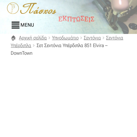
Απευθείας
Μετάβαση
μετάβαση
σε
στην
περιεχόμενο
MENU
πλοήγηση
Αρχική σελίδα
Υπνοδωμάτιο
Σεντόνια
Σεντόνια
Αρχική
Υπέρδιπλα
Σετ Σεντόνια Υπέρδιπλα 851 Elvira –
DownTown
Blog
Compare
Αγαπημένα
Αποστολές
Επικοινωνία
Επιστροφές