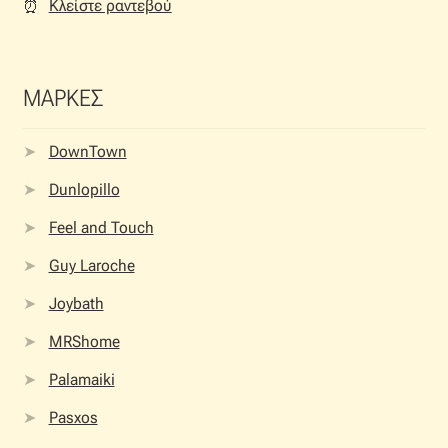
Κλείστε ραντεβού
⏰︎
ΜΑΡΚΕΣ
DownTown
Dunlopillo
Feel and Touch
Guy Laroche
Joybath
MRShome
Palamaiki
Pasxos