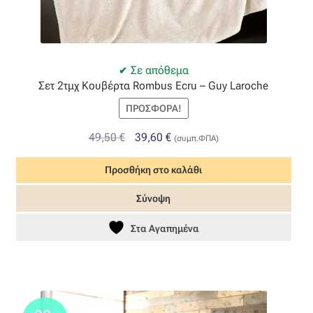
Σε απόθεμα
Σετ 2τμχ Κουβέρτα Rombus Ecru – Guy Laroche
ΠΡΟΣΦΟΡΆ!
Original
Η
49,50
€
39,60
€
(συμπ.ΦΠΑ)
price
τρέχουσα
Προσθήκη στο καλάθι
was:
τιμή
49,50 €.
είναι:
Σύνοψη
39,60 €.
Στα Αγαπημένα