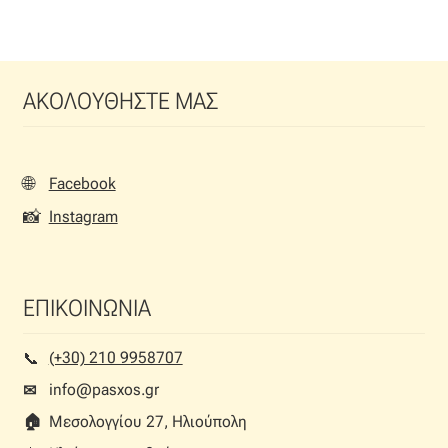
παραλλαγές.
Οι
επιλογές
μπορούν
ΑΚΟΛΟΥΘΗΣΤΕ ΜΑΣ
να
επιλεγούν
στη
σελίδα
🌐
Facebook
του
📸
Instagram
προϊόντος
ΕΠΙΚΟΙΝΩΝΙΑ
(+30) 210 9958707
📞︎
info@pasxos.gr
✉
🏠︎
Μεσολογγίου 27, Ηλιούπολη