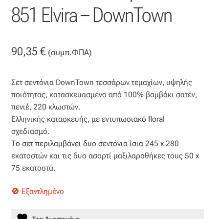
851 Elvira – DownTown
Βαμβακοσατέν
Βελούδο
90,35
€
(συμπ.ΦΠΑ)
Βελουτέ
Σετ σεντόνια DownTown τεσσάρων τεμαχίων, υψηλής
Βουάλ
ποιότητας, κατασκευασμένο από 100% βαμβάκι σατέν,
πενιέ, 220 κλωστών.
Γάζα
Ελληνικής κατασκευής, με εντυπωσιακό floral
σχεδιασμό.
Γκρο
Το σετ περιλαμβάνει δυο σεντόνια ίσια 245 x 280
εκατοστών και τις δυο ασορτί μαξιλαροθήκες τους 50 x
75 εκατοστά.
Δαντέλα
Εξαντλημένο
Δίχτυ
Στα Αγαπημένα