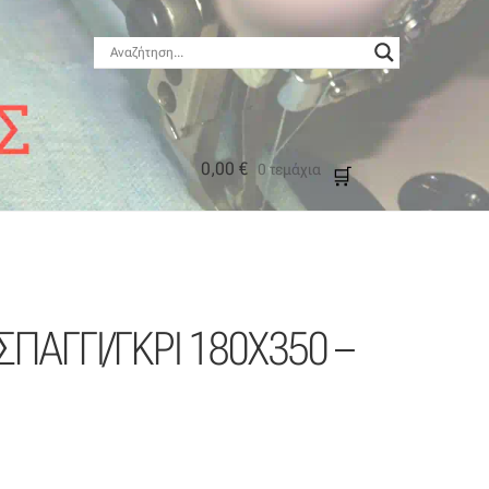
0,00
€
0 τεμάχια
μός
 ΣΠΑΓΓΙ/ΓΚΡΙ 180Χ350 –