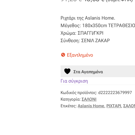
price
τρέχουσα
Ριχτάρι της Aslanis Home.
was:
τιμή
Μέγεθος: 180x350cm ΤΕΤΡΑΘΕΣΙ
91,25 €.
είναι:
Χρώμα: ΣΠΑΓΓΙ/ΓΚΡΙ
Σύνθεση: ΣΕΝΙΛ ΖΑΚΑΡ
45,63 €.
Εξαντλημένο
Στα Αγαπημένα
Για σύγκριση
Κωδικός προϊόντος:
d2222223679997
Κατηγορία:
ΣΑΛΟΝΙ
Ετικέτες:
Aslanis Home
,
ΡΙΧΤΑΡΙ
,
ΣΑΛΟ