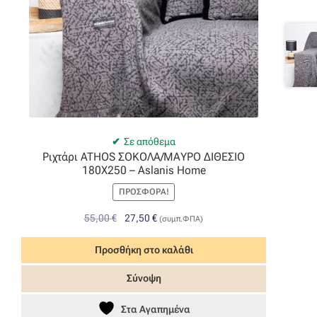
Σε απόθεμα
Ριχτάρι ATHOS ΣΟΚΟΛΑ/ΜΑΥΡΟ ΔΙΘΕΣΙΟ
180Χ250 – Aslanis Home
ΠΡΟΣΦΟΡΆ!
Original
Η
55,00
€
27,50
€
(συμπ.ΦΠΑ)
price
τρέχουσα
was:
τιμή
Προσθήκη στο καλάθι
55,00 €.
είναι:
Σύνοψη
27,50 €.
Στα Αγαπημένα