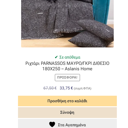
Σε απόθεμα
Ριχτάρι PARNASSOS ΜΑΥΡΟ/ΓΚΡΙ ΔΙΘΕΣΙΟ
180Χ250 – Aslanis Home
ΠΡΟΣΦΟΡΆ!
Original
Η
67,50
€
33,75
€
(συμπ.ΦΠΑ)
price
τρέχουσα
was:
τιμή
Προσθήκη στο καλάθι
67,50 €.
είναι:
Σύνοψη
33,75 €.
Στα Αγαπημένα