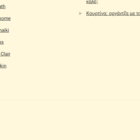
καλό;
ath
Κουρτίνα: οργάντζα με τ
home
aiki
os
 Clair
kin