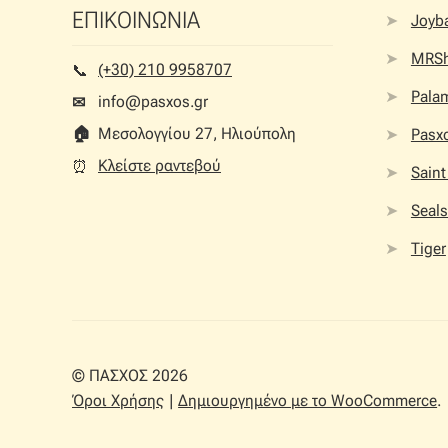
ΕΠΙΚΟΙΝΩΝΙΑ
Joyb
MRS
(+30) 210 9958707
📞︎
Palam
info@pasxos.gr
✉
🏠︎
Μεσολογγίου 27, Ηλιούπολη
Pasx
Κλείστε ραντεβού
⏰︎
Saint
Seals
Tiger
© ΠΑΣΧΟΣ 2026
Όροι Χρήσης
Δημιουργημένο με το WooCommerce
.