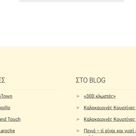
ΕΣ
ΣΤΟ BLOG
nTown
«300 κλωστές»
pillo
Καλοκαιρινές Κουρτίνες 
 and Touch
Καλοκαιρινές Κουρτίνες 
Laroche
Πενιέ – τί είναι και γιατί