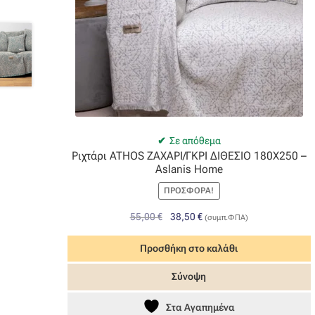
Σε απόθεμα
Ριχτάρι ATHOS ΖΑΧΑΡΙ/ΓΚΡΙ ΔΙΘΕΣΙΟ 180Χ250 –
Aslanis Home
ΠΡΟΣΦΟΡΆ!
Original
Η
55,00
€
38,50
€
(συμπ.ΦΠΑ)
price
τρέχουσα
was:
τιμή
Προσθήκη στο καλάθι
55,00 €.
είναι:
Σύνοψη
38,50 €.
Στα Αγαπημένα