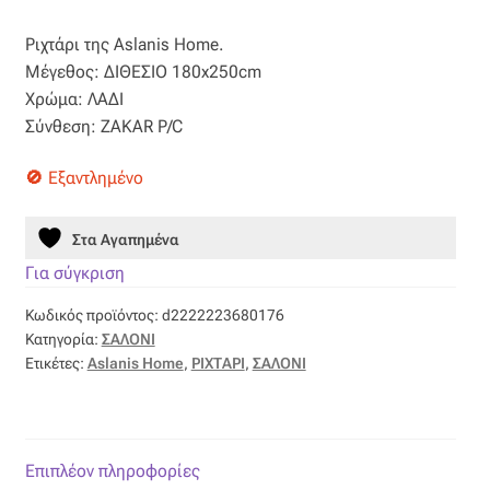
price
τρέχουσα
Βαμβακοσατέν
Ριχτάρι της Aslanis Home.
was:
τιμή
Μέγεθος: ΔΙΘΕΣΙΟ 180x250cm
55,00 €.
είναι:
Βελούδο
Χρώμα: ΛΑΔΙ
Σύνθεση: ZAKAR P/C
38,50 €.
Βελουτέ
Εξαντλημένο
Βουάλ
Στα Αγαπημένα
Γάζα
Για σύγκριση
Κωδικός προϊόντος:
d2222223680176
Γκρο
Κατηγορία:
ΣΑΛΟΝΙ
Ετικέτες:
Aslanis Home
,
ΡΙΧΤΑΡΙ
,
ΣΑΛΟΝΙ
Δαντέλα
Δίχτυ
Επιπλέον πληροφορίες