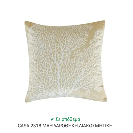
Ταφτάς (ταυτάς)
Ταφτάς μεταξωτός
Τζιν
Τρεβίρα
Υφαντό
Φιλ-κουπέ
Φλάμα
Φόδρα
Σε απόθεμα
CASA 2318 ΜΑΞΙΛΑΡΟΘΗΚΗ.ΔΙΑΚΟΣΜΗΤΙΚΗ
Ψάθα