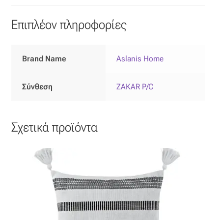
Επιπλόπανο
Επιπλέον πληροφορίες
Ζακάρ
Καραβόπανο
Brand Name
Aslanis Home
Κρεπ
Σύνθεση
ZAKAR P/C
Λινό
Σχετικά προϊόντα
Λονέτα
Μουσελίνα
Μπροκάρ
Οργάντζα