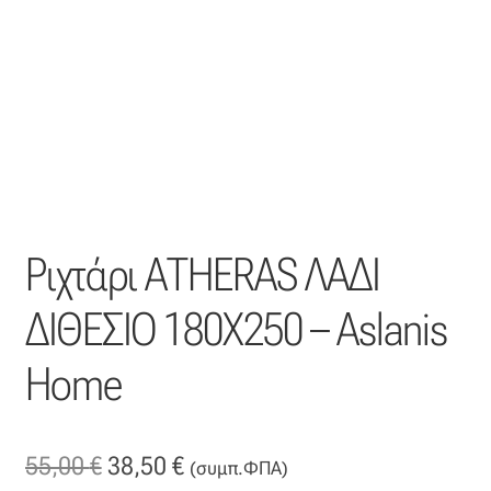
Η εταιρεία μας
Θάλασσα
Καλάθι
Κατάστημα
Ριχτάρι ΑΤΗΕRΑS ΛΑΔΙ
Λογαριασμός
ΔΙΘΕΣΙΟ 180Χ250 – Aslanis
Όλα τα υφάσματα
Home
Black-out
Original
Η
55,00
€
38,50
€
Αλκαντάρα
(συμπ.ΦΠΑ)