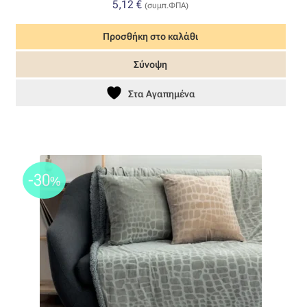
5,12
€
(συμπ.ΦΠΑ)
Όροι Χρήσης
Προσθήκη στο καλάθι
ΠΙΣΤΟΠΟΙΗΣΕΙΣ ΧΑΛΙΩΝ COLORE COLORI
Σύνοψη
Στα Αγαπημένα
Πληρωμές
Ραντεβού
Ταμείο
-30
%