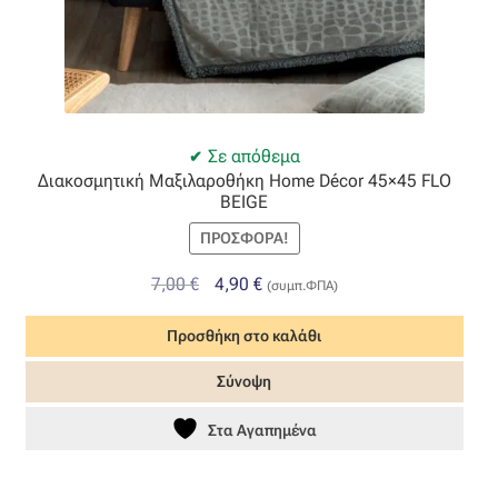
Σε απόθεμα
Διακοσμητική Μαξιλαροθήκη Home Décor 45×45 FLO
BEIGE
ΠΡΟΣΦΟΡΆ!
Original
Η
7,00
€
4,90
€
(συμπ.ΦΠΑ)
price
τρέχουσα
Προσθήκη στο καλάθι
was:
τιμή
7,00 €.
είναι:
Σύνοψη
4,90 €.
Στα Αγαπημένα