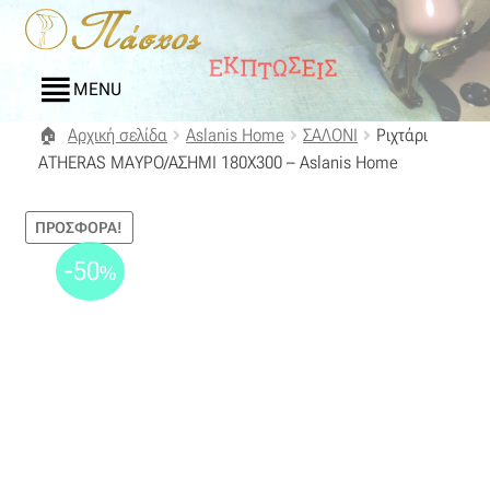
Απευθείας
Μετάβαση
μετάβαση
σε
στην
περιεχόμενο
MENU
πλοήγηση
Αρχική σελίδα
Aslanis Home
ΣΑΛΟΝΙ
Ριχτάρι
Αρχική
ΑΤΗΕRΑS ΜΑΥΡΟ/ΑΣΗΜΙ 180Χ300 – Aslanis Home
Blog
ΠΡΟΣΦΟΡΆ!
Compare
-50
%
Αγαπημένα
Αποστολές
Επικοινωνία
Επιστροφές