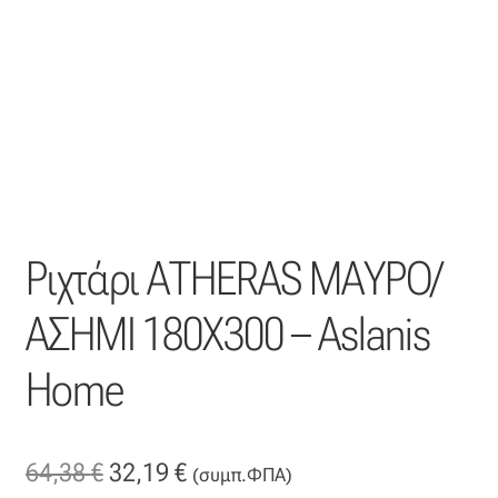
Η εταιρεία μας
Θάλασσα
Καλάθι
Κατάστημα
Ριχτάρι ΑΤΗΕRΑS ΜΑΥΡΟ/
Λογαριασμός
ΑΣΗΜΙ 180Χ300 – Aslanis
Όλα τα υφάσματα
Home
Black-out
Original
Η
64,38
€
32,19
€
Αλκαντάρα
(συμπ.ΦΠΑ)