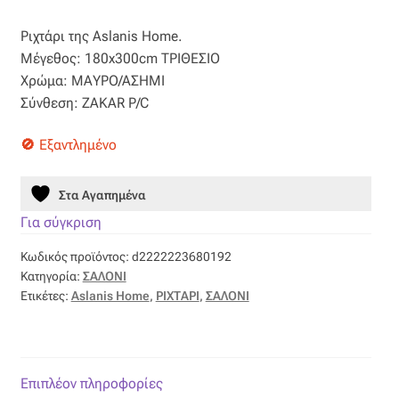
price
τρέχουσα
Βαμβακοσατέν
Ριχτάρι της Aslanis Home.
was:
τιμή
Μέγεθος: 180x300cm ΤΡΙΘΕΣΙΟ
64,38 €.
είναι:
Βελούδο
Χρώμα: ΜΑΥΡΟ/ΑΣΗΜΙ
Σύνθεση: ZAKAR P/C
32,19 €.
Βελουτέ
Εξαντλημένο
Βουάλ
Στα Αγαπημένα
Γάζα
Για σύγκριση
Κωδικός προϊόντος:
d2222223680192
Γκρο
Κατηγορία:
ΣΑΛΟΝΙ
Ετικέτες:
Aslanis Home
,
ΡΙΧΤΑΡΙ
,
ΣΑΛΟΝΙ
Δαντέλα
Δίχτυ
Επιπλέον πληροφορίες