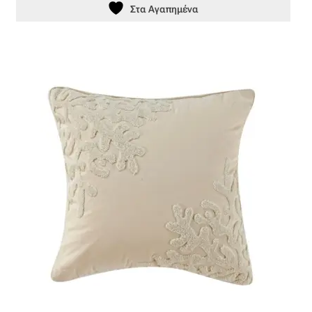
Ταφτάς (ταυτάς)
Στα Αγαπημένα
Ταφτάς μεταξωτός
Τζιν
Τρεβίρα
Υφαντό
Φιλ-κουπέ
Φλάμα
Φόδρα
Ψάθα