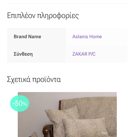
Επιπλόπανο
Επιπλέον πληροφορίες
Ζακάρ
Καραβόπανο
Brand Name
Aslanis Home
Κρεπ
Σύνθεση
ZAKAR P/C
Λινό
Σχετικά προϊόντα
Λονέτα
Μουσελίνα
-50
%
Μπροκάρ
Οργάντζα