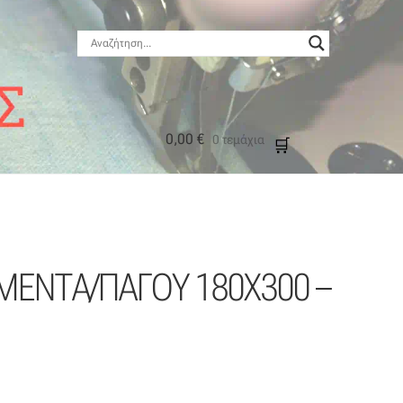
0,00
€
0 τεμάχια
μός
 ΜΕΝΤΑ/ΠΑΓΟΥ 180Χ300 –