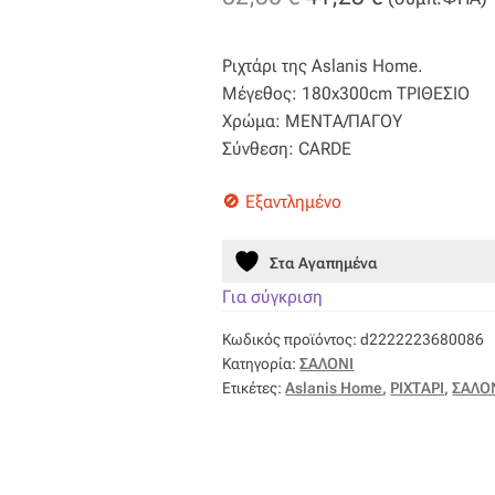
price
τρέχουσα
Ριχτάρι της Aslanis Home.
was:
τιμή
Μέγεθος: 180x300cm ΤΡΙΘΕΣΙΟ
82,50 €.
είναι:
Χρώμα: ΜΕΝΤΑ/ΠΑΓΟΥ
Σύνθεση: CARDE
41,25 €.
Εξαντλημένο
Στα Αγαπημένα
Για σύγκριση
Κωδικός προϊόντος:
d2222223680086
Κατηγορία:
ΣΑΛΟΝΙ
Ετικέτες:
Aslanis Home
,
ΡΙΧΤΑΡΙ
,
ΣΑΛΟ