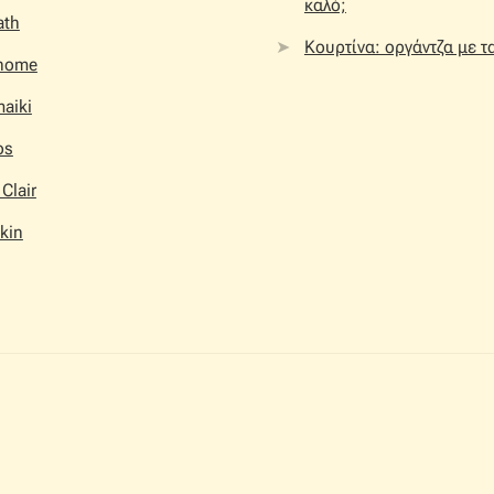
καλό;
ath
Κουρτίνα: οργάντζα με τ
home
aiki
os
 Clair
kin