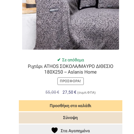
Σε απόθεμα
Ριχτάρι ATHOS ΣΟΚΟΛΑ/ΜΑΥΡΟ ΔΙΘΕΣΙΟ
180Χ250 – Aslanis Home
ΠΡΟΣΦΟΡΆ!
Original
Η
55,00
€
27,50
€
(συμπ.ΦΠΑ)
price
τρέχουσα
was:
τιμή
Προσθήκη στο καλάθι
55,00 €.
είναι:
Σύνοψη
27,50 €.
Στα Αγαπημένα