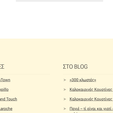
ΕΣ
ΣΤΟ BLOG
nTown
«300 κλωστές»
pillo
Καλοκαιρινές Κουρτίνες 
 and Touch
Καλοκαιρινές Κουρτίνες 
Laroche
Πενιέ – τί είναι και γιατί