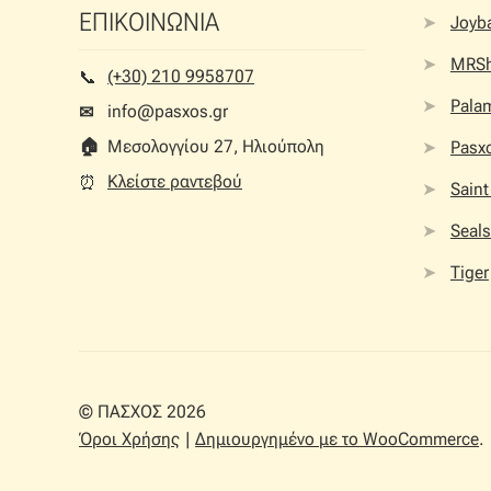
ΕΠΙΚΟΙΝΩΝΙΑ
Joyb
MRS
(+30) 210 9958707
📞︎
Palam
info@pasxos.gr
✉
🏠︎
Μεσολογγίου 27, Ηλιούπολη
Pasx
Κλείστε ραντεβού
⏰︎
Saint
Seals
Tiger
© ΠΑΣΧΟΣ 2026
Όροι Χρήσης
Δημιουργημένο με το WooCommerce
.