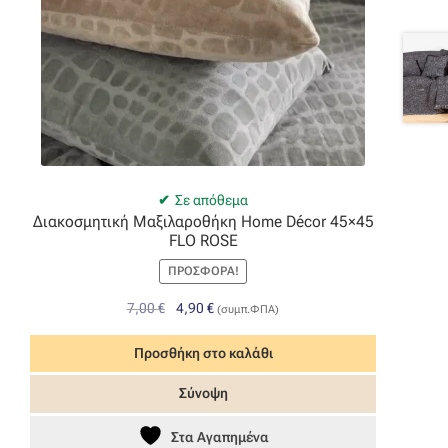
Σε απόθεμα
Διακοσμητική Μαξιλαροθήκη Home Décor 45×45
FLO ROSE
ΠΡΟΣΦΟΡΆ!
Original
Η
7,00
€
4,90
€
(συμπ.ΦΠΑ)
price
τρέχουσα
was:
τιμή
Προσθήκη στο καλάθι
7,00 €.
είναι:
Σύνοψη
4,90 €.
Στα Αγαπημένα