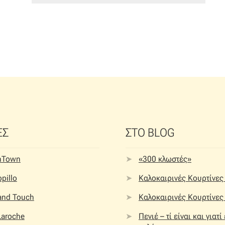
ΕΣ
ΣΤΟ BLOG
nTown
«300 κλωστές»
pillo
Καλοκαιρινές Κουρτίνες 
 and Touch
Καλοκαιρινές Κουρτίνες 
Laroche
Πενιέ – τί είναι και γιατί