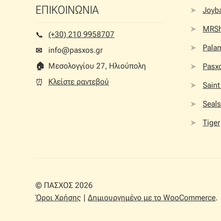
ΕΠΙΚΟΙΝΩΝΙΑ
Joyb
MRS
(+30) 210 9958707
📞︎
Palam
info@pasxos.gr
✉
🏠︎
Μεσολογγίου 27, Ηλιούπολη
Pasx
Κλείστε ραντεβού
⏰︎
Saint
Seals
Tiger
© ΠΑΣΧΟΣ 2026
Όροι Χρήσης
Δημιουργημένο με το WooCommerce
.