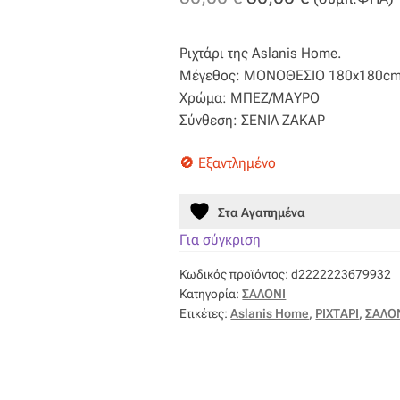
price
τρέχουσα
Ριχτάρι της Aslanis Home.
was:
τιμή
Μέγεθος: ΜΟΝΟΘΕΣΙΟ 180x180c
50,00 €.
είναι:
Χρώμα: ΜΠΕΖ/ΜΑΥΡΟ
Σύνθεση: ΣΕΝΙΛ ΖΑΚΑΡ
30,00 €.
Εξαντλημένο
Στα Αγαπημένα
Για σύγκριση
Κωδικός προϊόντος:
d2222223679932
Κατηγορία:
ΣΑΛΟΝΙ
Ετικέτες:
Aslanis Home
,
ΡΙΧΤΑΡΙ
,
ΣΑΛΟ