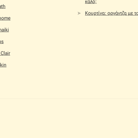
καλό;
ath
Κουρτίνα: οργάντζα με τ
home
aiki
os
 Clair
kin