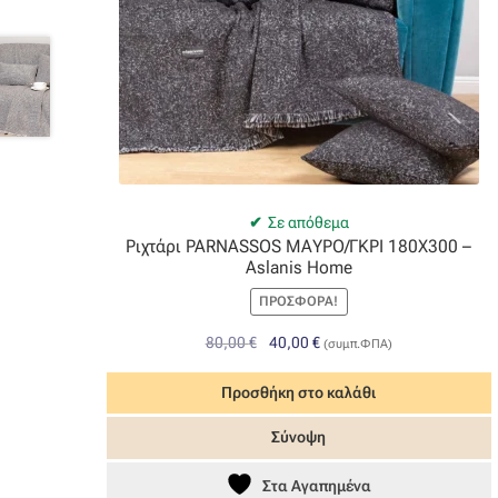
Σε απόθεμα
Ριχτάρι PARNASSOS ΜΑΥΡΟ/ΓΚΡΙ 180Χ300 –
Aslanis Home
ΠΡΟΣΦΟΡΆ!
Original
Η
80,00
€
40,00
€
(συμπ.ΦΠΑ)
price
τρέχουσα
was:
τιμή
Προσθήκη στο καλάθι
80,00 €.
είναι:
Σύνοψη
40,00 €.
Στα Αγαπημένα