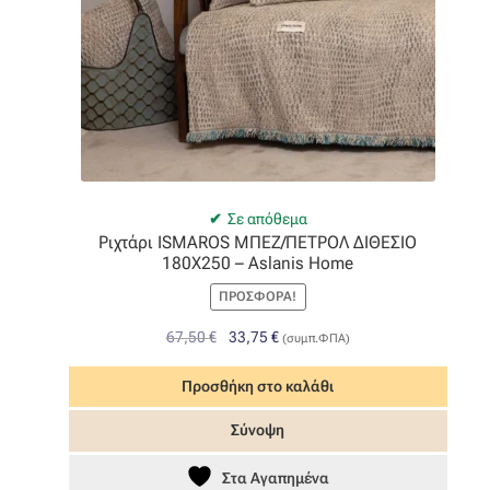
Σε απόθεμα
Ριχτάρι ΙSΜΑRΟS ΜΠΕΖ/ΠΕΤΡΟΛ ΔΙΘΕΣΙΟ
180Χ250 – Aslanis Home
ΠΡΟΣΦΟΡΆ!
Original
Η
67,50
€
33,75
€
(συμπ.ΦΠΑ)
price
τρέχουσα
was:
τιμή
Προσθήκη στο καλάθι
67,50 €.
είναι:
Σύνοψη
33,75 €.
Στα Αγαπημένα