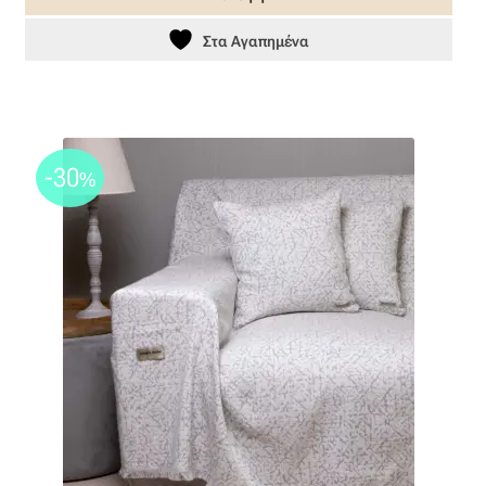
40,00 €.
Ταφτάς (ταυτάς)
Στα Αγαπημένα
Ταφτάς μεταξωτός
Τζιν
-30
%
Τρεβίρα
Υφαντό
Φιλ-κουπέ
Φλάμα
Φόδρα
Ψάθα