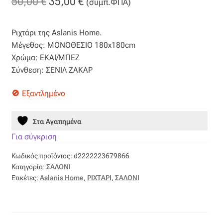
Original
Η
50,00
€
35,00
€
(συμπ.ΦΠΑ)
Βαμβακοσατέν
price
τρέχουσα
Ριχτάρι της Aslanis Home.
was:
τιμή
Βελούδο
Μέγεθος: ΜΟΝΟΘΕΣΙΟ 180x180cm
50,00 €.
είναι:
Χρώμα: ΕΚΑΙ/ΜΠΕΖ
Βελουτέ
Σύνθεση: ΣΕΝΙΛ ΖΑΚΑΡ
35,00 €.
Βουάλ
Εξαντλημένο
Γάζα
Στα Αγαπημένα
Για σύγκριση
Γκρο
Κωδικός προϊόντος:
d2222223679866
Κατηγορία:
ΣΑΛΟΝΙ
Δαντέλα
Ετικέτες:
Aslanis Home
,
ΡΙΧΤΑΡΙ
,
ΣΑΛΟΝΙ
Δίχτυ