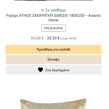
Όροι Χρήσης
Σε απόθεμα
Ριχτάρι ATHOS ΖΑΧΑΡΙ/ΓΚΡΙ ΔΙΘΕΣΙΟ 180Χ250 – Aslanis
Home
ΠΙΣΤΟΠΟΙΗΣΕΙΣ ΧΑΛΙΩΝ COLORE COLORI
ΠΡΟΣΦΟΡΆ!
Πληρωμές
Original
Η
55,00
€
38,50
€
(συμπ.ΦΠΑ)
price
τρέχουσα
Ραντεβού
Προσθήκη στο καλάθι
was:
τιμή
55,00 €.
είναι:
Σύνοψη
Ταμείο
38,50 €.
Στα Αγαπημένα