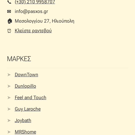
(+30) 210 9958707
📞︎
info@pasxos.gr
✉
🏠︎
Μεσολογγίου 27, Ηλιούπολη
Κλείστε ραντεβού
⏰︎
ΜΑΡΚΕΣ
DownTown
Dunlopillo
Feel and Touch
Guy Laroche
Joybath
MRShome