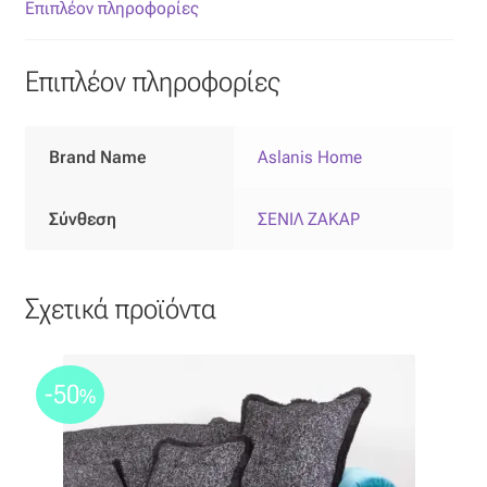
Επιπλόπανο
Επιπλέον πληροφορίες
Ζακάρ
Επιπλέον πληροφορίες
Καραβόπανο
Brand Name
Aslanis Home
Κρεπ
Σύνθεση
ΣΕΝΙΛ ΖΑΚΑΡ
Λινό
Λονέτα
Σχετικά προϊόντα
Μουσελίνα
-50
%
Μπροκάρ
Οργάντζα