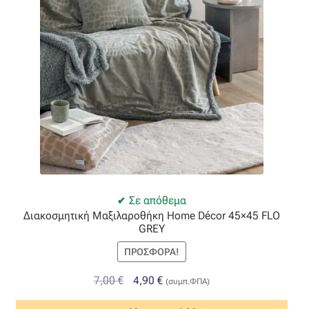
Σε απόθεμα
Διακοσμητική Μαξιλαροθήκη Home Décor 45×45 FLO
GREY
ΠΡΟΣΦΟΡΆ!
Original
Η
7,00
€
4,90
€
(συμπ.ΦΠΑ)
price
τρέχουσα