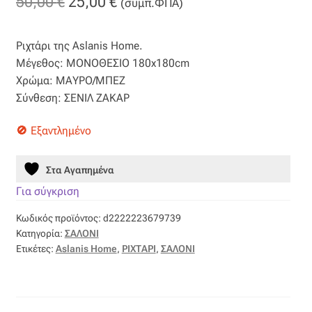
Original
Η
50,00
€
25,00
€
(συμπ.ΦΠΑ)
Βαμβακοσατέν
price
τρέχουσα
Ριχτάρι της Aslanis Home.
was:
τιμή
Βελούδο
Μέγεθος: ΜΟΝΟΘΕΣΙΟ 180x180cm
50,00 €.
είναι:
Χρώμα: ΜΑΥΡΟ/ΜΠΕΖ
Βελουτέ
Σύνθεση: ΣΕΝΙΛ ΖΑΚΑΡ
25,00 €.
Βουάλ
Εξαντλημένο
Γάζα
Στα Αγαπημένα
Για σύγκριση
Γκρο
Κωδικός προϊόντος:
d2222223679739
Κατηγορία:
ΣΑΛΟΝΙ
Δαντέλα
Ετικέτες:
Aslanis Home
,
ΡΙΧΤΑΡΙ
,
ΣΑΛΟΝΙ
Δίχτυ