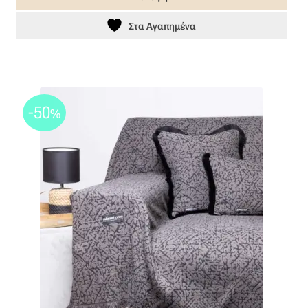
87,20 €.
Ταφτάς (ταυτάς)
Στα Αγαπημένα
Ταφτάς μεταξωτός
Τζιν
-50
%
Τρεβίρα
Υφαντό
Φιλ-κουπέ
Φλάμα
Φόδρα
Ψάθα