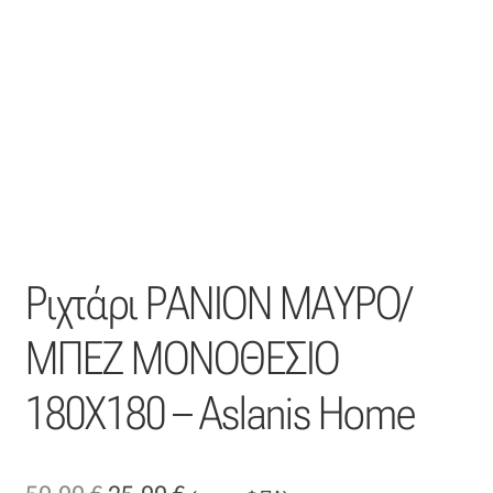
Η εταιρεία μας
Θάλασσα
Καλάθι
Κατάστημα
Ριχτάρι ΡΑΝΙΟΝ ΜΑΥΡΟ/
Λογαριασμός
ΜΠΕΖ ΜΟΝΟΘΕΣΙΟ
Όλα τα υφάσματα
180Χ180 – Aslanis Home
Black-out
Αλκαντάρα