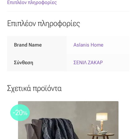
Επιπλόπανο
Επιπλέον πληροφορίες
Ζακάρ
Επιπλέον πληροφορίες
Καραβόπανο
Brand Name
Aslanis Home
Κρεπ
Σύνθεση
ΣΕΝΙΛ ΖΑΚΑΡ
Λινό
Λονέτα
Σχετικά προϊόντα
Μουσελίνα
-20
%
Μπροκάρ
Οργάντζα