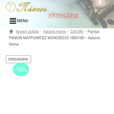
Απευθείας
Μετάβαση
μετάβαση
σε
στην
περιεχόμενο
MENU
πλοήγηση
Αρχική σελίδα
Aslanis Home
ΣΑΛΟΝΙ
Ριχτάρι
Αρχική
ΡΑΝΙΟΝ ΜΑΥΡΟ/ΜΠΕΖ ΜΟΝΟΘΕΣΙΟ 180Χ180 – Aslanis
Home
Blog
ΠΡΟΣΦΟΡΆ!
Compare
-50
%
Αγαπημένα
Αποστολές
Επικοινωνία
Επιστροφές