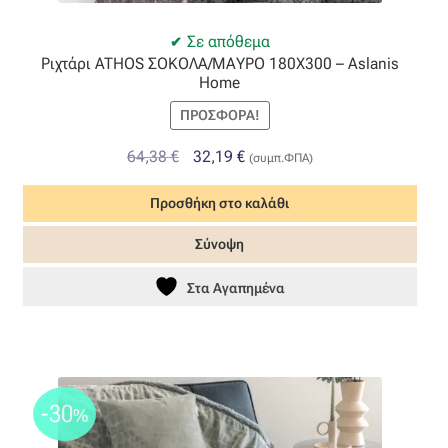
Όροι Χρήσης
Σε απόθεμα
Ριχτάρι ATHOS ΣΟΚΟΛΑ/ΜΑΥΡΟ 180Χ300 – Aslanis
Home
ΠΙΣΤΟΠΟΙΗΣΕΙΣ ΧΑΛΙΩΝ COLORE COLORI
ΠΡΟΣΦΟΡΆ!
Πληρωμές
Original
Η
64,38
€
32,19
€
(συμπ.ΦΠΑ)
price
τρέχουσα
Ραντεβού
Προσθήκη στο καλάθι
was:
τιμή
64,38 €.
είναι:
Σύνοψη
Ταμείο
32,19 €.
Στα Αγαπημένα
-30
%