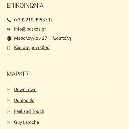
ΕΠΙΚΟΙΝΩΝΙΑ
(+30) 210 9958707
📞︎
info@pasxos.gr
✉
🏠︎
Μεσολογγίου 27, Ηλιούπολη
Κλείστε ραντεβού
⏰︎
ΜΑΡΚΕΣ
DownTown
Dunlopillo
Feel and Touch
Guy Laroche