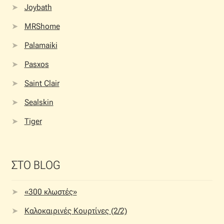
Joybath
MRShome
Palamaiki
Pasxos
Saint Clair
Sealskin
Tiger
ΣΤΟ BLOG
«300 κλωστές»
Καλοκαιρινές Κουρτίνες (2/2)