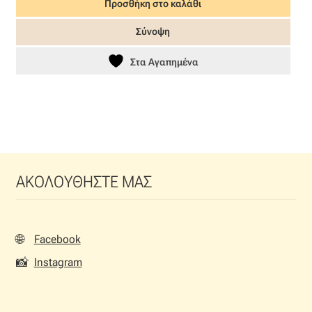
Προσθήκη στο καλάθι
was:
τιμή
7,00 €.
είναι:
Σύνοψη
4,90 €.
Στα Αγαπημένα
ΑΚΟΛΟΥΘΗΣΤΕ ΜΑΣ
🌐
Facebook
📸
Instagram