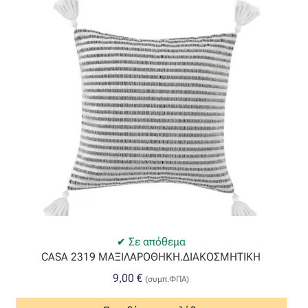
Ταφτάς (ταυτάς)
Ταφτάς μεταξωτός
Τζιν
Τρεβίρα
Υφαντό
Φιλ-κουπέ
Φλάμα
Σε απόθεμα
CASA 2319 ΜΑΞΙΛΑΡΟΘΗΚΗ.ΔΙΑΚΟΣΜΗΤΙΚΗ
Φόδρα
9,00
€
(συμπ.ΦΠΑ)
Ψάθα