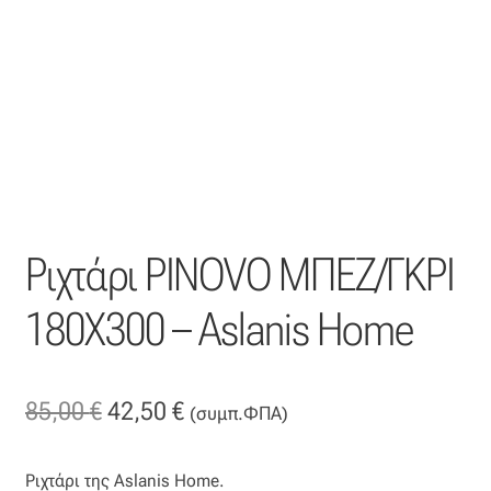
Η εταιρεία μας
Θάλασσα
Καλάθι
Κατάστημα
Ριχτάρι ΡΙΝΟVΟ ΜΠΕΖ/ΓΚΡΙ
Λογαριασμός
180Χ300 – Aslanis Home
Όλα τα υφάσματα
Black-out
Original
Η
85,00
€
42,50
€
(συμπ.ΦΠΑ)
price
τρέχουσα
Αλκαντάρα
Ριχτάρι της Aslanis Home.
was:
τιμή