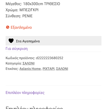
Μέγεθος: 180x300cm ΤΡΙΘΕΣΙΟ
Βαμβακοσατέν
85,00 €.
είναι:
Χρώμα: ΜΠΕΖ/ΓΚΡΙ
Σύνθεση: PENIE
42,50 €.
Βελούδο
Εξαντλημένο
Βελουτέ
Στα Αγαπημένα
Βουάλ
Για σύγκριση
Κωδικός προϊόντος:
d2222223680252
Γάζα
Κατηγορία:
ΣΑΛΟΝΙ
Ετικέτες:
Aslanis Home
,
ΡΙΧΤΑΡΙ
,
ΣΑΛΟΝΙ
Γκρο
Δαντέλα
Επιπλέον πληροφορίες
Δίχτυ
Επιπλέον πληροφορίες