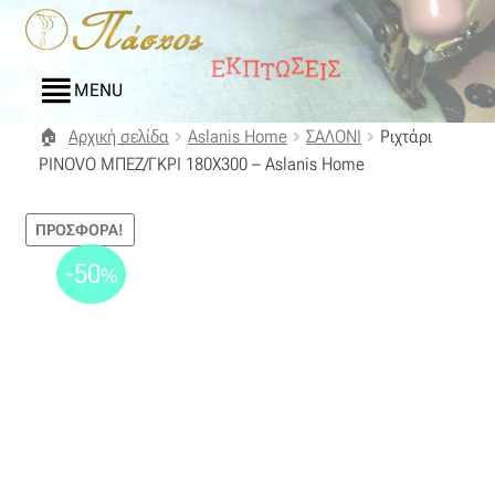
Απευθείας
Μετάβαση
μετάβαση
σε
στην
περιεχόμενο
MENU
πλοήγηση
Αρχική σελίδα
Aslanis Home
ΣΑΛΟΝΙ
Ριχτάρι
Αρχική
ΡΙΝΟVΟ ΜΠΕΖ/ΓΚΡΙ 180Χ300 – Aslanis Home
Blog
ΠΡΟΣΦΟΡΆ!
Compare
-50
%
Αγαπημένα
Αποστολές
Επικοινωνία
Επιστροφές