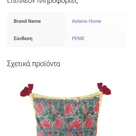
Επιπλόπανο
Ζακάρ
Brand Name
Aslanis Home
Καραβόπανο
Σύνθεση
PENIE
Κρεπ
Σχετικά προϊόντα
Λινό
Λονέτα
Μουσελίνα
Μπροκάρ
Οργάντζα