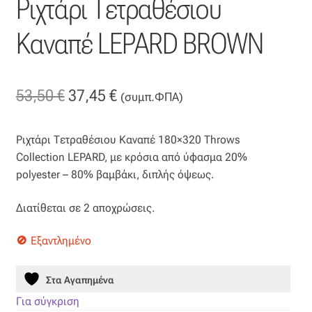
Ριχτάρι Τετραθέσιου
Επιπλόπανο
Καναπέ LEPARD BROWN
Ζακάρ
Καραβόπανο
Original
Η
53,50
€
37,45
€
(συμπ.ΦΠΑ)
Κρεπ
price
τρέχουσα
Ριχτάρι Τετραθέσιου Καναπέ 180×320 Throws
was:
τιμή
Λινό
Collection LEPARD, με κρόσια από ύφασμα 20%
53,50 €.
είναι:
polyester – 80% βαμβάκι, διπλής όψεως.
Λονέτα
37,45 €.
Διατίθεται σε 2 αποχρώσεις.
Μουσελίνα
Εξαντλημένο
Μπροκάρ
Στα Αγαπημένα
Οργάντζα
Για σύγκριση