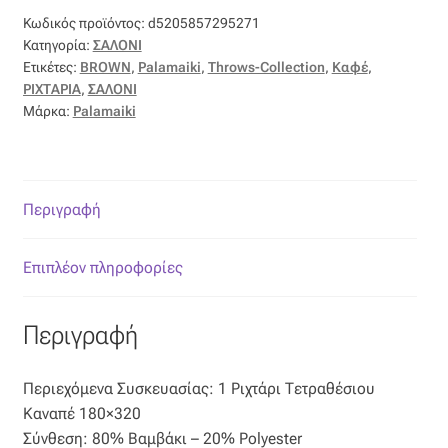
Κωδικός προϊόντος:
d5205857295271
Οργάντζα διπλή
Κατηγορία:
ΣΑΛΟΝΙ
Ετικέτες:
BROWN
,
Palamaiki
,
Throws-Collection
,
Καφέ
,
Οργάντζα με κέντημα
ΡΙΧΤΑΡΙΑ
,
ΣΑΛΟΝΙ
Μάρκα:
Palamaiki
Οργάντζα με ταφτά
Οργάντζα με φλοκ
Περιγραφή
Οργάντζα μεταξωτή
Επιπλέον πληροφορίες
Οργάντζα ντεβορέ
Περιγραφή
Οργάντζα τσαλακωτή
Περιεχόμενα Συσκευασίας: 1 Ριχτάρι Τετραθέσιου
Σενίλ
Καναπέ 180×320
Σύνθεση: 80% Βαμβάκι – 20% Polyester