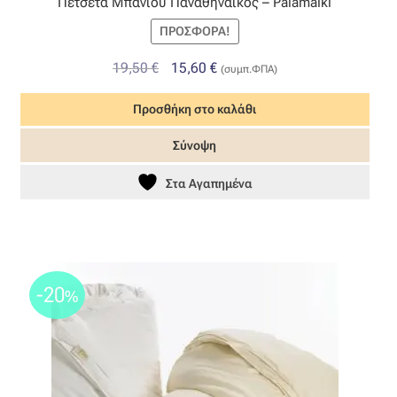
Πετσέτα Μπάνιου Παναθηναϊκός – Palamaiki
ΠΡΟΣΦΟΡΆ!
Original
Η
19,50
€
15,60
€
(συμπ.ΦΠΑ)
price
τρέχουσα
Προσθήκη στο καλάθι
was:
τιμή
19,50 €.
είναι:
Σύνοψη
15,60 €.
Στα Αγαπημένα
-20
%