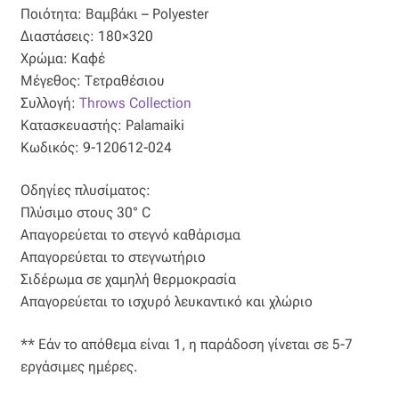
Ταφτάς (ταυτάς)
Ποιότητα: Βαμβάκι – Polyester
Διαστάσεις: 180×320
Ταφτάς μεταξωτός
Χρώμα: Καφέ
Μέγεθος: Τετραθέσιου
Τζιν
Συλλογή:
Throws Collection
Κατασκευαστής: Palamaiki
Κωδικός: 9-120612-024
Τρεβίρα
Οδηγίες πλυσίματος:
Υφαντό
Πλύσιμο στους 30° C
Απαγορεύεται το στεγνό καθάρισμα
Φιλ-κουπέ
Απαγορεύεται το στεγνωτήριο
Σιδέρωμα σε χαμηλή θερμοκρασία
Φλάμα
Απαγορεύεται το ισχυρό λευκαντικό και χλώριο
Φόδρα
** Εάν το απόθεμα είναι 1, η παράδοση γίνεται σε 5-7
εργάσιμες ημέρες.
Ψάθα