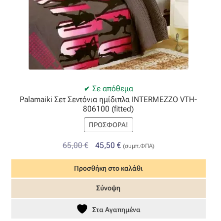
Σε απόθεμα
Palamaiki Σετ Σεντόνια ημίδιπλα INTERMEZZO VTH-
806100 (fitted)
ΠΡΟΣΦΟΡΆ!
Original
Η
65,00
€
45,50
€
(συμπ.ΦΠΑ)
price
τρέχουσα
Προσθήκη στο καλάθι
was:
τιμή
65,00 €.
είναι:
Σύνοψη
45,50 €.
Στα Αγαπημένα