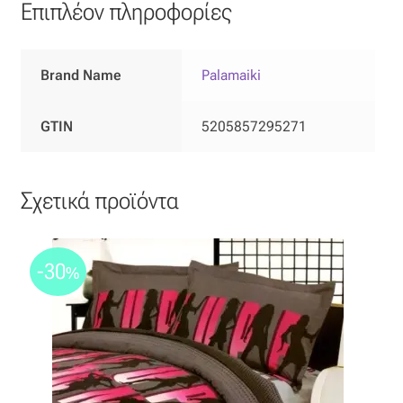
Επιπλέον πληροφορίες
Όροι Χρήσης
Brand Name
Palamaiki
ΠΙΣΤΟΠΟΙΗΣΕΙΣ ΧΑΛΙΩΝ COLORE COLORI
GTIN
5205857295271
Πληρωμές
Ραντεβού
Σχετικά προϊόντα
Ταμείο
-30
%