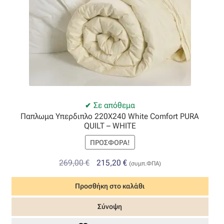
Σε απόθεμα
Παπλωμα Υπερδιπλο 220X240 White Comfort PURA
QUILT – WHITE
ΠΡΟΣΦΟΡΆ!
Original
Η
269,00
€
215,20
€
(συμπ.ΦΠΑ)
price
τρέχουσα
Προσθήκη στο καλάθι
was:
τιμή
269,00 €.
είναι:
Σύνοψη
215,20 €.