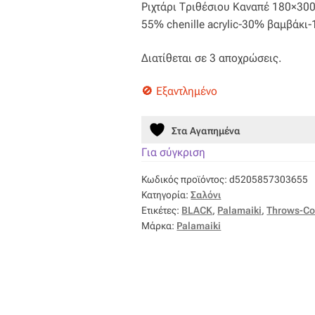
Ριχτάρι Τριθέσιου Καναπέ 180×300
was:
τιμή
55% chenille acrylic-30% βαμβάκι
67,50 €.
είναι:
Διατίθεται σε 3 αποχρώσεις.
47,25 €.
Εξαντλημένο
Στα Αγαπημένα
Για σύγκριση
Κωδικός προϊόντος:
d5205857303655
Κατηγορία:
Σαλόνι
Ετικέτες:
BLACK
,
Palamaiki
,
Throws-Co
Μάρκα:
Palamaiki