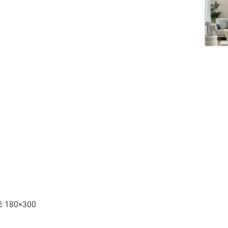
πέ 180×300