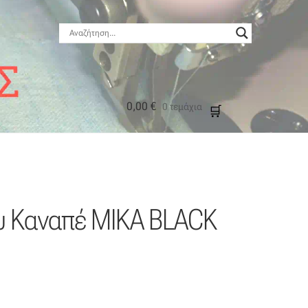
0,00
€
0 τεμάχια
μός
ου Καναπέ MIKA BLACK