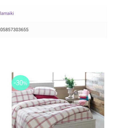
lamaiki
205857303655
-30
%