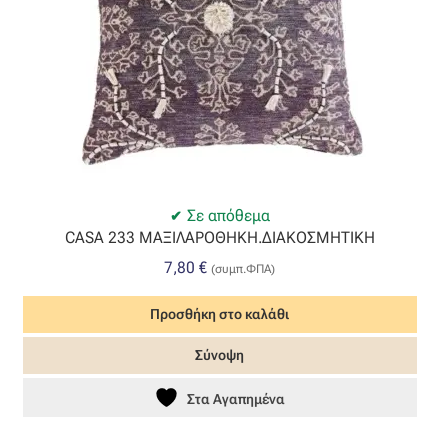
Οργάντζα διπλή
Οργάντζα με κέντημα
Οργάντζα με ταφτά
Οργάντζα με φλοκ
Σε απόθεμα
CASA 233 ΜΑΞΙΛΑΡΟΘΗΚΗ.ΔΙΑΚΟΣΜΗΤΙΚΗ
Οργάντζα μεταξωτή
7,80
€
(συμπ.ΦΠΑ)
Οργάντζα ντεβορέ
Προσθήκη στο καλάθι
Οργάντζα τσαλακωτή
Σύνοψη
Στα Αγαπημένα
Σενίλ