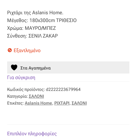
price
τρέχουσα
Βαμβακοσατέν
Ριχτάρι της Aslanis Home.
was:
τιμή
Μέγεθος: 180x300cm ΤΡΙΘΕΣΙΟ
80,00 €.
είναι:
Βελούδο
Χρώμα: ΜΑΥΡΟ/ΜΠΕΖ
Σύνθεση: ΣΕΝΙΛ ΖΑΚΑΡ
40,00 €.
Βελουτέ
Εξαντλημένο
Βουάλ
Στα Αγαπημένα
Γάζα
Για σύγκριση
Κωδικός προϊόντος:
d2222223679964
Γκρο
Κατηγορία:
ΣΑΛΟΝΙ
Ετικέτες:
Aslanis Home
,
ΡΙΧΤΑΡΙ
,
ΣΑΛΟΝΙ
Δαντέλα
Δίχτυ
Επιπλέον πληροφορίες