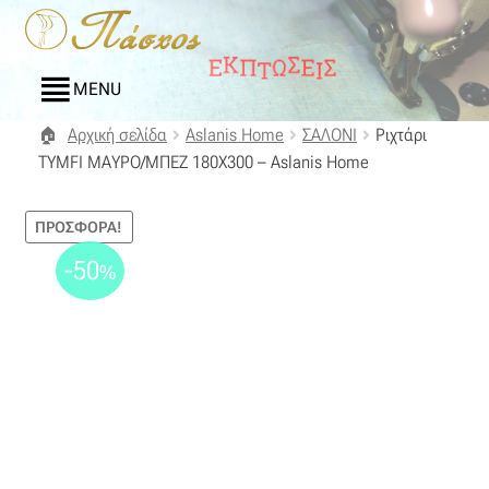
Απευθείας
Μετάβαση
μετάβαση
σε
στην
περιεχόμενο
MENU
πλοήγηση
Αρχική σελίδα
Aslanis Home
ΣΑΛΟΝΙ
Ριχτάρι
Αρχική
ΤΥΜFΙ ΜΑΥΡΟ/ΜΠΕΖ 180Χ300 – Aslanis Home
Blog
ΠΡΟΣΦΟΡΆ!
Compare
-50
%
Αγαπημένα
Αποστολές
Επικοινωνία
Επιστροφές