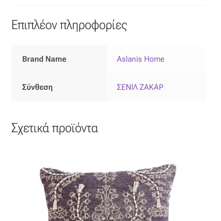
Επιπλόπανο
Επιπλέον πληροφορίες
Ζακάρ
Καραβόπανο
Brand Name
Aslanis Home
Κρεπ
Σύνθεση
ΣΕΝΙΛ ΖΑΚΑΡ
Λινό
Σχετικά προϊόντα
Λονέτα
Μουσελίνα
Μπροκάρ
Οργάντζα