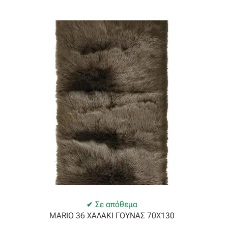
Ταφτάς (ταυτάς)
Ταφτάς μεταξωτός
Τζιν
Τρεβίρα
Υφαντό
Φιλ-κουπέ
Φλάμα
Φόδρα
Σε απόθεμα
MARIO 36 ΧΑΛΑΚΙ ΓΟΥΝΑΣ 70Χ130
Ψάθα