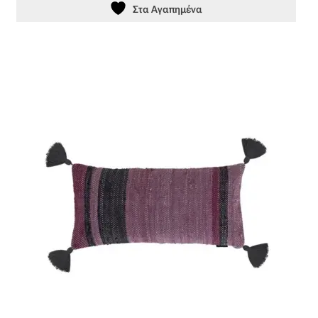
Ταφτάς (ταυτάς)
Στα Αγαπημένα
Ταφτάς μεταξωτός
Τζιν
Τρεβίρα
Υφαντό
Φιλ-κουπέ
Φλάμα
Φόδρα
Ψάθα