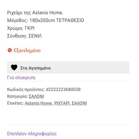
price
τρέχουσα
Βαμβακοσατέν
Ριχτάρι της Aslanis Home.
was:
τιμή
Μέγεθος: 180x350cm ΤΕΤΡΑΘΕΣΙΟ
83,75 €.
είναι:
Βελούδο
Χρώμα: ΓΚΡΙ
Σύνθεση: ΣΕΝΙΛ
58,63 €.
Βελουτέ
Εξαντλημένο
Βουάλ
Στα Αγαπημένα
Γάζα
Για σύγκριση
Κωδικός προϊόντος:
d2222223680038
Γκρο
Κατηγορία:
ΣΑΛΟΝΙ
Ετικέτες:
Aslanis Home
,
ΡΙΧΤΑΡΙ
,
ΣΑΛΟΝΙ
Δαντέλα
Δίχτυ
Επιπλέον πληροφορίες