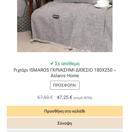
Οργάντζα διπλή
Οργάντζα με κέντημα
Οργάντζα με ταφτά
Οργάντζα με φλοκ
Σε απόθεμα
Ριχτάρι ISMAROS ΓΚΡΙ/ΑΣΗΜΙ ΔΙΘΕΣΙΟ 180Χ250 –
Οργάντζα μεταξωτή
Aslanis Home
ΠΡΟΣΦΟΡΆ!
Οργάντζα ντεβορέ
Original
Η
67,50
€
47,25
€
(συμπ.ΦΠΑ)
Οργάντζα τσαλακωτή
price
τρέχουσα
Προσθήκη στο καλάθι
was:
τιμή
Σενίλ
67,50 €.
είναι:
Σύνοψη
47,25 €.