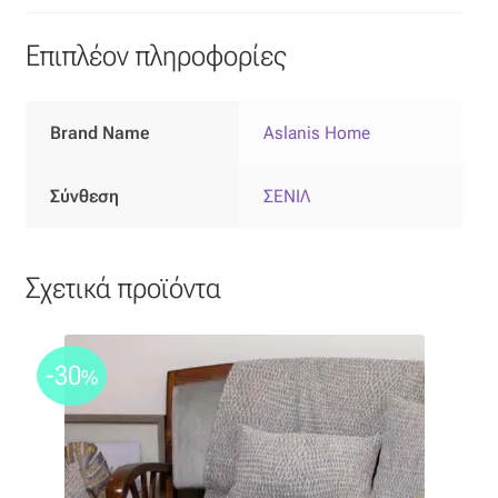
Επιπλόπανο
Επιπλέον πληροφορίες
Ζακάρ
Καραβόπανο
Brand Name
Aslanis Home
Κρεπ
Σύνθεση
ΣΕΝΙΛ
Λινό
Σχετικά προϊόντα
Λονέτα
Μουσελίνα
-30
%
Μπροκάρ
Οργάντζα