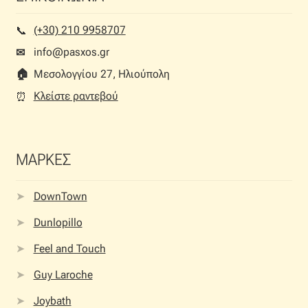
(+30) 210 9958707
📞︎
info@pasxos.gr
✉
🏠︎
Μεσολογγίου 27, Ηλιούπολη
Κλείστε ραντεβού
⏰︎
ΜΑΡΚΕΣ
DownTown
Dunlopillo
Feel and Touch
Guy Laroche
Joybath