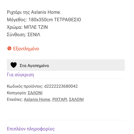
price
τρέχουσα
Βαμβακοσατέν
Ριχτάρι της Aslanis Home.
was:
τιμή
Μέγεθος: 180x350cm ΤΕΤΡΑΘΕΣΙΟ
83,75 €.
είναι:
Βελούδο
Χρώμα: ΜΠΛΕ ΤΖΙΝ
Σύνθεση: ΣΕΝΙΛ
41,88 €.
Βελουτέ
Εξαντλημένο
Βουάλ
Στα Αγαπημένα
Γάζα
Για σύγκριση
Κωδικός προϊόντος:
d2222223680042
Γκρο
Κατηγορία:
ΣΑΛΟΝΙ
Ετικέτες:
Aslanis Home
,
ΡΙΧΤΑΡΙ
,
ΣΑΛΟΝΙ
Δαντέλα
Δίχτυ
Επιπλέον πληροφορίες