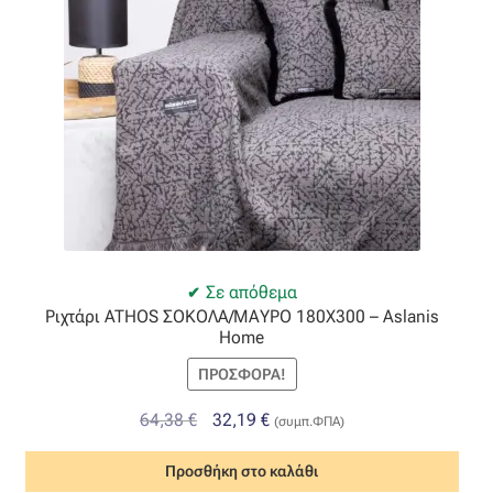
Σε απόθεμα
Ριχτάρι ATHOS ΣΟΚΟΛΑ/ΜΑΥΡΟ 180Χ300 – Aslanis
Home
ΠΡΟΣΦΟΡΆ!
Original
Η
64,38
€
32,19
€
(συμπ.ΦΠΑ)
price
τρέχουσα
Προσθήκη στο καλάθι
was:
τιμή