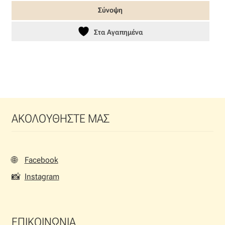
64,38 €.
είναι:
Σύνοψη
32,19 €.
Στα Αγαπημένα
ΑΚΟΛΟΥΘΗΣΤΕ ΜΑΣ
🌐
Facebook
📸
Instagram
ΕΠΙΚΟΙΝΩΝΙΑ