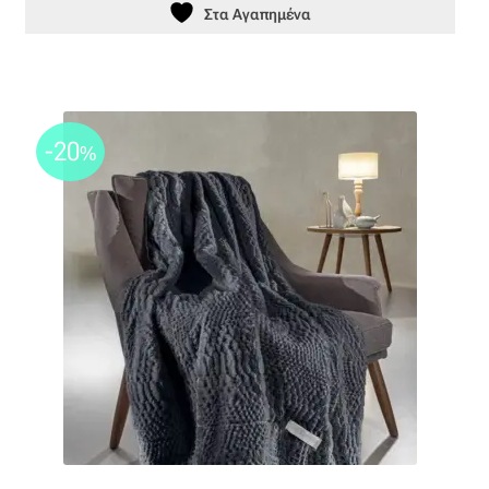
Ταφτάς (ταυτάς)
Στα Αγαπημένα
Ταφτάς μεταξωτός
Τζιν
-20
%
Τρεβίρα
Υφαντό
Φιλ-κουπέ
Φλάμα
Φόδρα
Ψάθα