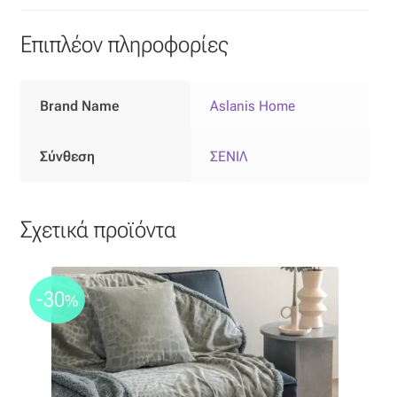
Επιπλόπανο
Επιπλέον πληροφορίες
Ζακάρ
Καραβόπανο
Brand Name
Aslanis Home
Κρεπ
Σύνθεση
ΣΕΝΙΛ
Λινό
Σχετικά προϊόντα
Λονέτα
Μουσελίνα
-30
%
Μπροκάρ
Οργάντζα