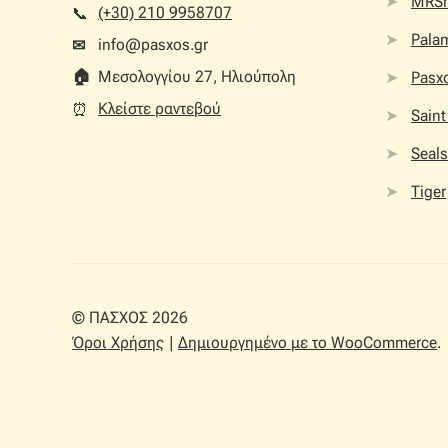
MRS
(+30) 210 9958707
📞︎
Palam
info@pasxos.gr
✉
🏠︎
Μεσολογγίου 27, Ηλιούπολη
Pasx
Κλείστε ραντεβού
⏰︎
Saint
Seals
Tiger
© ΠΑΣΧΟΣ 2026
Όροι Χρήσης
Δημιουργημένο με το WooCommerce
.