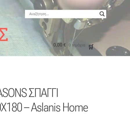
0,00
€
0 τεμάχια
μός
ΕΑSΟΝS ΣΠΑΓΓΙ
180 – Aslanis Home