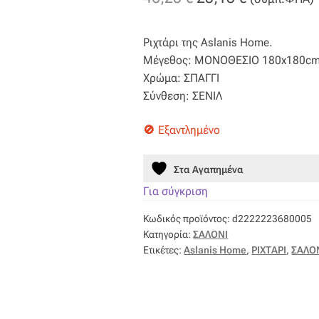
price
τρέχουσα
Ριχτάρι της Aslanis Home.
was:
τιμή
Μέγεθος: ΜΟΝΟΘΕΣΙΟ 180x180c
46,25 €.
είναι:
Χρώμα: ΣΠΑΓΓΙ
Σύνθεση: ΣΕΝΙΛ
23,13 €.
Εξαντλημένο
Στα Αγαπημένα
Για σύγκριση
Κωδικός προϊόντος:
d2222223680005
Κατηγορία:
ΣΑΛΟΝΙ
Ετικέτες:
Aslanis Home
,
ΡΙΧΤΑΡΙ
,
ΣΑΛΟ