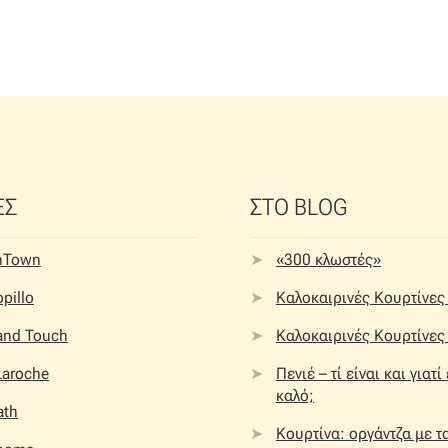
ΕΣ
ΣΤΟ BLOG
nTown
«300 κλωστές»
pillo
Καλοκαιρινές Κουρτίνες 
 and Touch
Καλοκαιρινές Κουρτίνες 
Laroche
Πενιέ – τί είναι και γιατί
καλό;
ath
Κουρτίνα: οργάντζα με τ