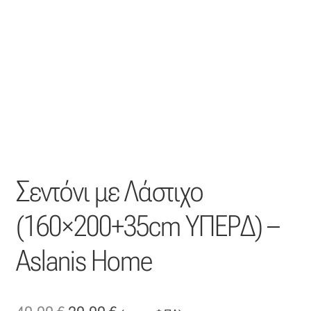
Η εταιρεία μας
Θάλασσα
Καλάθι
Κατάστημα
Σεντόνι με Λάστιχο
Λογαριασμός
(160×200+35cm ΥΠΕΡΔ) –
Όλα τα υφάσματα
Aslanis Home
Black-out
Αλκαντάρα