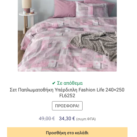
Σε απόθεμα
Σετ Παπλωματοθήκη Υπέρδιπλη Fashion Life 240×250
FL6252
ΠΡΟΣΦΟΡΆ!
Original
Η
49,00
€
34,30
€
(συμπ.ΦΠΑ)
price
τρέχουσα
Προσθήκη στο καλάθι
was:
τιμή