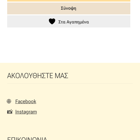
49,00 €.
είναι:
Σύνοψη
34,30 €.
Στα Αγαπημένα
ΑΚΟΛΟΥΘΗΣΤΕ ΜΑΣ
🌐
Facebook
📸
Instagram