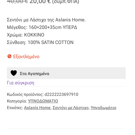
Original
Η
40,00
€
20,00
€
(συμπ.ΦΠΑ)
Βαμβακοσατέν
price
τρέχουσα
Σεντόνι με Λάστιχο της Aslanis Home.
was:
τιμή
Βελούδο
Μέγεθος: 160×200+35cm ΥΠΕΡΔ
40,00 €.
είναι:
Χρώμα: ΚΟΚΚΙΝΟ
Βελουτέ
Σύνθεση: 100% SATIN COTTON
20,00 €.
Βουάλ
Εξαντλημένο
Γάζα
Στα Αγαπημένα
Για σύγκριση
Γκρο
Κωδικός προϊόντος:
d2222223697910
Κατηγορία:
ΥΠΝΟΔΩΜΑΤΙΟ
Δαντέλα
Ετικέτες:
Aslanis Home
,
Σεντόνι με Λάστιχο
,
Υπνοδωμάτιο
Δίχτυ