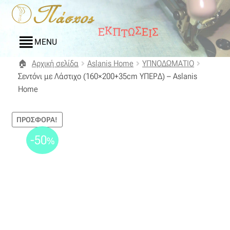
Απευθείας
Μετάβαση
μετάβαση
σε
στην
περιεχόμενο
MENU
πλοήγηση
Αρχική σελίδα
Aslanis Home
ΥΠΝΟΔΩΜΑΤΙΟ
Αρχική
Σεντόνι με Λάστιχο (160×200+35cm ΥΠΕΡΔ) – Aslanis
Home
Blog
ΠΡΟΣΦΟΡΆ!
Compare
-50
%
Αγαπημένα
Αποστολές
Επικοινωνία
Επιστροφές