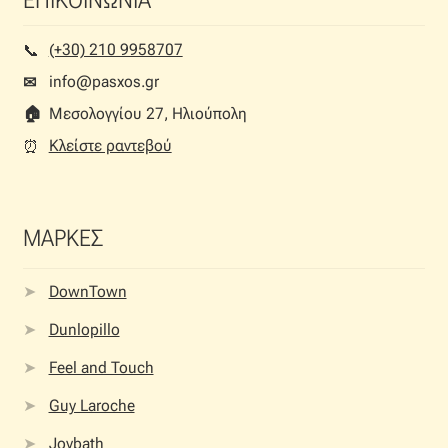
ΕΠΙΚΟΙΝΩΝΙΑ
(+30) 210 9958707
📞︎
info@pasxos.gr
✉
🏠︎
Μεσολογγίου 27, Ηλιούπολη
Κλείστε ραντεβού
⏰︎
ΜΑΡΚΕΣ
DownTown
Dunlopillo
Feel and Touch
Guy Laroche
Joybath