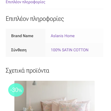
Επιπλόπανο
Επιπλέον πληροφορίες
Ζακάρ
Επιπλέον πληροφορίες
Καραβόπανο
Brand Name
Aslanis Home
Κρεπ
Σύνθεση
100% SATIN COTTON
Λινό
Λονέτα
Σχετικά προϊόντα
Μουσελίνα
-30
%
Μπροκάρ
Οργάντζα