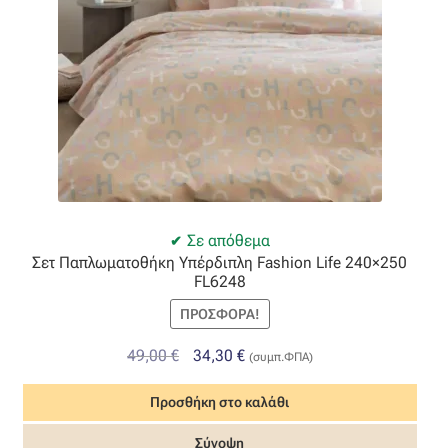
Οργάντζα διπλή
Οργάντζα με κέντημα
Οργάντζα με ταφτά
Οργάντζα με φλοκ
Σε απόθεμα
Οργάντζα μεταξωτή
Σετ Παπλωματοθήκη Υπέρδιπλη Fashion Life 240×250
FL6248
Οργάντζα ντεβορέ
ΠΡΟΣΦΟΡΆ!
Οργάντζα τσαλακωτή
Original
Η
49,00
€
34,30
€
(συμπ.ΦΠΑ)
price
τρέχουσα
Προσθήκη στο καλάθι
Σενίλ
was:
τιμή
49,00 €.
είναι:
Σύνοψη