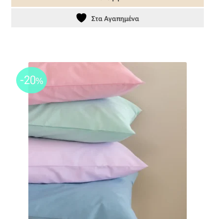
34,30 €.
Ταφτάς (ταυτάς)
Στα Αγαπημένα
Ταφτάς μεταξωτός
Τζιν
-20
%
Τρεβίρα
Υφαντό
Φιλ-κουπέ
Φλάμα
Φόδρα
Ψάθα