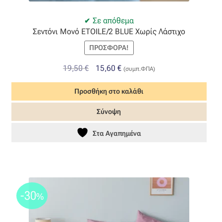
Όροι Χρήσης
Σε απόθεμα
Σεντόνι Μονό ETOILE/2 BLUE Χωρίς Λάστιχο
ΠΙΣΤΟΠΟΙΗΣΕΙΣ ΧΑΛΙΩΝ COLORE COLORI
ΠΡΟΣΦΟΡΆ!
Original
Η
19,50
€
15,60
€
(συμπ.ΦΠΑ)
Πληρωμές
price
τρέχουσα
Προσθήκη στο καλάθι
was:
τιμή
Ραντεβού
19,50 €.
είναι:
Σύνοψη
15,60 €.
Ταμείο
Στα Αγαπημένα
-30
%