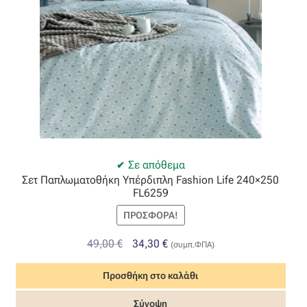
Οργάντζα διπλή
Οργάντζα με κέντημα
Οργάντζα με ταφτά
Οργάντζα με φλοκ
Σε απόθεμα
Οργάντζα μεταξωτή
Σετ Παπλωματοθήκη Υπέρδιπλη Fashion Life 240×250
FL6259
Οργάντζα ντεβορέ
ΠΡΟΣΦΟΡΆ!
Οργάντζα τσαλακωτή
Original
Η
49,00
€
34,30
€
(συμπ.ΦΠΑ)
price
τρέχουσα
Προσθήκη στο καλάθι
Σενίλ
was:
τιμή
49,00 €.
είναι:
Σύνοψη