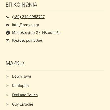
ΕΠΙΚΟΙΝΩΝΙΑ
(+30) 210 9958707
📞︎
info@pasxos.gr
✉
🏠︎
Μεσολογγίου 27, Ηλιούπολη
Κλείστε ραντεβού
⏰︎
ΜΑΡΚΕΣ
DownTown
Dunlopillo
Feel and Touch
Guy Laroche