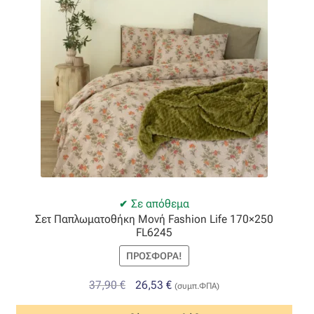
Σε απόθεμα
Σετ Παπλωματοθήκη Μονή Fashion Life 170×250
FL6245
ΠΡΟΣΦΟΡΆ!
Original
Η
37,90
€
26,53
€
(συμπ.ΦΠΑ)
price
τρέχουσα