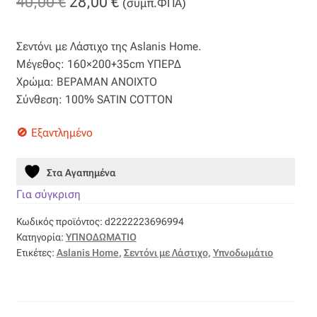
Original
Η
40,00
€
28,00
€
(συμπ.ΦΠΑ)
Βαμβακοσατέν
price
τρέχουσα
Σεντόνι με Λάστιχο της Aslanis Home.
was:
τιμή
Βελούδο
Μέγεθος: 160×200+35cm ΥΠΕΡΔ
40,00 €.
είναι:
Χρώμα: ΒΕΡΑΜΑΝ ΑΝΟΙΧΤΟ
Βελουτέ
Σύνθεση: 100% SATIN COTTON
28,00 €.
Βουάλ
Εξαντλημένο
Γάζα
Στα Αγαπημένα
Για σύγκριση
Γκρο
Κωδικός προϊόντος:
d2222223696994
Κατηγορία:
ΥΠΝΟΔΩΜΑΤΙΟ
Δαντέλα
Ετικέτες:
Aslanis Home
,
Σεντόνι με Λάστιχο
,
Υπνοδωμάτιο
Δίχτυ