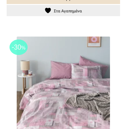
34,30 €.
Ταφτάς (ταυτάς)
Στα Αγαπημένα
Ταφτάς μεταξωτός
Τζιν
-30
%
Τρεβίρα
Υφαντό
Φιλ-κουπέ
Φλάμα
Φόδρα
Ψάθα