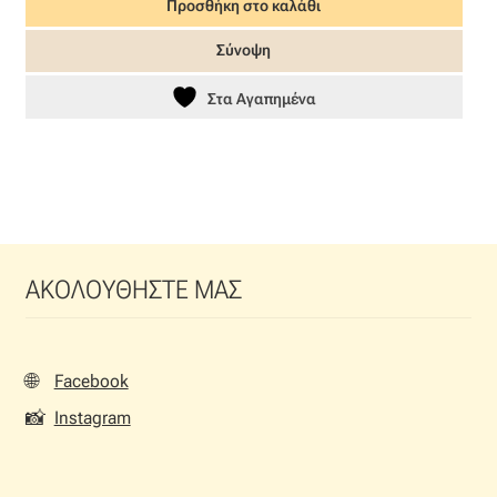
Προσθήκη στο καλάθι
was:
τιμή
37,90 €.
είναι:
Σύνοψη
26,53 €.
Στα Αγαπημένα
ΑΚΟΛΟΥΘΗΣΤΕ ΜΑΣ
🌐
Facebook
📸
Instagram