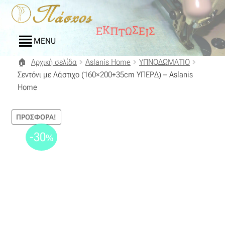
Απευθείας
Μετάβαση
μετάβαση
σε
στην
περιεχόμενο
MENU
πλοήγηση
Αρχική σελίδα
Aslanis Home
ΥΠΝΟΔΩΜΑΤΙΟ
Αρχική
Σεντόνι με Λάστιχο (160×200+35cm ΥΠΕΡΔ) – Aslanis
Home
Blog
ΠΡΟΣΦΟΡΆ!
Compare
-30
%
Αγαπημένα
Αποστολές
Επικοινωνία
Επιστροφές