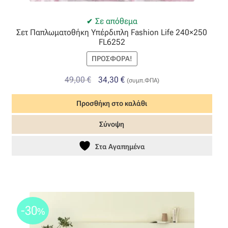
Όροι Χρήσης
Σε απόθεμα
Σετ Παπλωματοθήκη Υπέρδιπλη Fashion Life 240×250
FL6252
ΠΙΣΤΟΠΟΙΗΣΕΙΣ ΧΑΛΙΩΝ COLORE COLORI
ΠΡΟΣΦΟΡΆ!
Πληρωμές
Original
Η
49,00
€
34,30
€
(συμπ.ΦΠΑ)
price
τρέχουσα
Ραντεβού
Προσθήκη στο καλάθι
was:
τιμή
49,00 €.
είναι:
Σύνοψη
Ταμείο
34,30 €.
Στα Αγαπημένα
-30
%