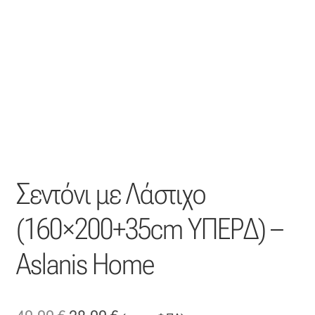
Η εταιρεία μας
Θάλασσα
Καλάθι
Κατάστημα
Σεντόνι με Λάστιχο
Λογαριασμός
(160×200+35cm ΥΠΕΡΔ) –
Όλα τα υφάσματα
Aslanis Home
Black-out
Αλκαντάρα