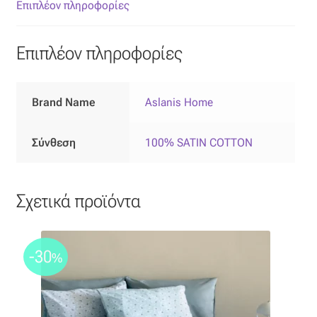
Επιπλόπανο
Επιπλέον πληροφορίες
Ζακάρ
Επιπλέον πληροφορίες
Καραβόπανο
Brand Name
Aslanis Home
Κρεπ
Σύνθεση
100% SATIN COTTON
Λινό
Λονέτα
Σχετικά προϊόντα
Μουσελίνα
-30
%
Μπροκάρ
Οργάντζα