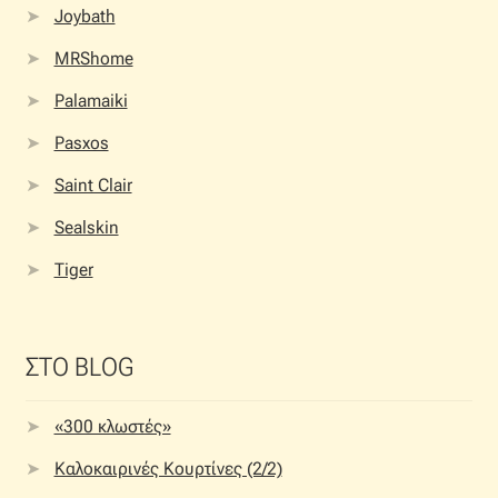
Joybath
MRShome
Palamaiki
Pasxos
Saint Clair
Sealskin
Tiger
ΣΤΟ BLOG
«300 κλωστές»
Καλοκαιρινές Κουρτίνες (2/2)