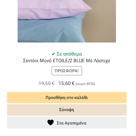
Σε απόθεμα
Σεντόνι Μονό ETOILE/2 BLUE Με Λάστιχο
ΠΡΟΣΦΟΡΆ!
Original
Η
19,50
€
15,60
€
(συμπ.ΦΠΑ)
price
τρέχουσα
Προσθήκη στο καλάθι
was:
τιμή
19,50 €.
είναι:
Σύνοψη
15,60 €.
Στα Αγαπημένα