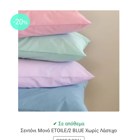
Ταφτάς (ταυτάς)
Ταφτάς μεταξωτός
-20
%
Τζιν
Τρεβίρα
Υφαντό
Φιλ-κουπέ
Φλάμα
Φόδρα
Σε απόθεμα
Σεντόνι Μονό ETOILE/2 BLUE Χωρίς Λάστιχο
Ψάθα