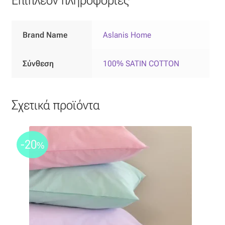
Επιπλόπανο
Ζακάρ
Brand Name
Aslanis Home
Καραβόπανο
Σύνθεση
100% SATIN COTTON
Κρεπ
Σχετικά προϊόντα
Λινό
Λονέτα
-20
%
Μουσελίνα
Μπροκάρ
Οργάντζα