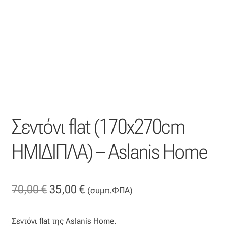
Η εταιρεία μας
Θάλασσα
Καλάθι
Κατάστημα
Σεντόνι flat (170x270cm
Λογαριασμός
ΗΜΙΔΙΠΛΑ) – Aslanis Home
Όλα τα υφάσματα
Black-out
Original
Η
70,00
€
35,00
€
(συμπ.ΦΠΑ)
price
τρέχουσα
Αλκαντάρα
Σεντόνι flat της Aslanis Home.
was:
τιμή