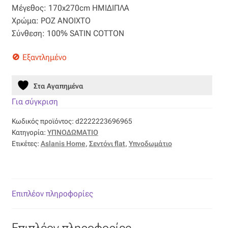
Μέγεθος: 170x270cm ΗΜΙΔΙΠΛΑ
Βαμβακοσατέν
70,00 €.
είναι:
Χρώμα: ΡΟΖ ΑΝΟΙΧΤΟ
Σύνθεση: 100% SATIN COTTON
35,00 €.
Βελούδο
Εξαντλημένο
Βελουτέ
Στα Αγαπημένα
Βουάλ
Για σύγκριση
Κωδικός προϊόντος:
d2222223696965
Γάζα
Κατηγορία:
ΥΠΝΟΔΩΜΑΤΙΟ
Ετικέτες:
Aslanis Home
,
Σεντόνι flat
,
Υπνοδωμάτιο
Γκρο
Δαντέλα
Επιπλέον πληροφορίες
Δίχτυ
Επιπλέον πληροφορίες