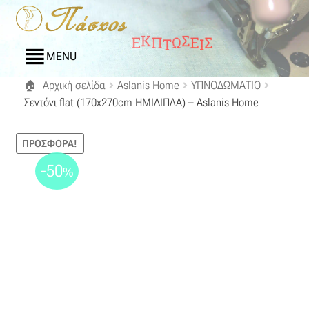
Απευθείας
Μετάβαση
μετάβαση
σε
στην
περιεχόμενο
MENU
πλοήγηση
Αρχική σελίδα
Aslanis Home
ΥΠΝΟΔΩΜΑΤΙΟ
Αρχική
Σεντόνι flat (170x270cm ΗΜΙΔΙΠΛΑ) – Aslanis Home
Blog
ΠΡΟΣΦΟΡΆ!
Compare
-50
%
Αγαπημένα
Αποστολές
Επικοινωνία
Επιστροφές