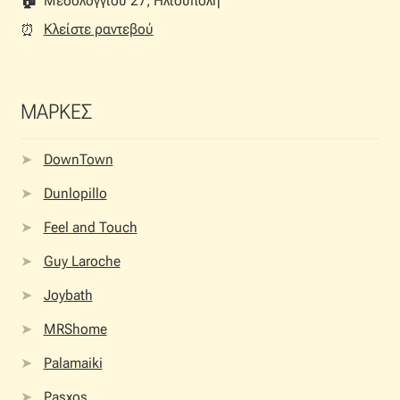
🏠︎
Μεσολογγίου 27, Ηλιούπολη
Κλείστε ραντεβού
⏰︎
ΜΑΡΚΕΣ
DownTown
Dunlopillo
Feel and Touch
Guy Laroche
Joybath
MRShome
Palamaiki
Pasxos