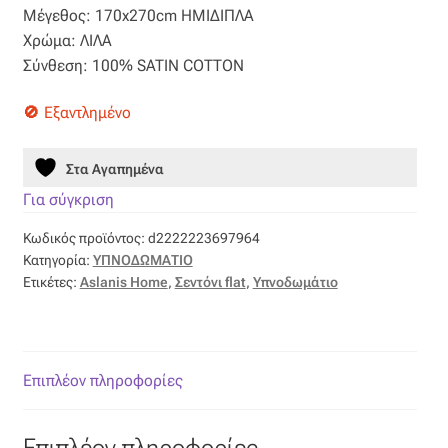
Μέγεθος: 170x270cm ΗΜΙΔΙΠΛΑ
Βαμβακοσατέν
70,00 €.
είναι:
Χρώμα: ΛΙΛΑ
Σύνθεση: 100% SATIN COTTON
35,00 €.
Βελούδο
Εξαντλημένο
Βελουτέ
Στα Αγαπημένα
Βουάλ
Για σύγκριση
Κωδικός προϊόντος:
d2222223697964
Γάζα
Κατηγορία:
ΥΠΝΟΔΩΜΑΤΙΟ
Ετικέτες:
Aslanis Home
,
Σεντόνι flat
,
Υπνοδωμάτιο
Γκρο
Δαντέλα
Επιπλέον πληροφορίες
Δίχτυ
Επιπλέον πληροφορίες