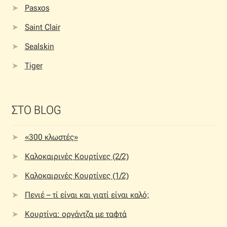
Pasxos
Saint Clair
Sealskin
Tiger
ΣΤΟ BLOG
«300 κλωστές»
Καλοκαιρινές Κουρτίνες (2/2)
Καλοκαιρινές Κουρτίνες (1/2)
Πενιέ – τί είναι και γιατί είναι καλό;
Κουρτίνα: οργάντζα με ταφτά