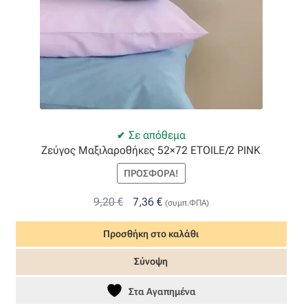
Σε απόθεμα
Ζεύγος Μαξιλαροθήκες 52×72 ETOILE/2 PINK
ΠΡΟΣΦΟΡΆ!
Original
Η
9,20
€
7,36
€
(συμπ.ΦΠΑ)
price
τρέχουσα
Προσθήκη στο καλάθι
was:
τιμή
9,20 €.
είναι:
Σύνοψη
7,36 €.
Στα Αγαπημένα