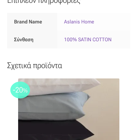
Επιπλόπανο
Ζακάρ
Brand Name
Aslanis Home
Καραβόπανο
Σύνθεση
100% SATIN COTTON
Κρεπ
Σχετικά προϊόντα
Λινό
Λονέτα
-20
%
Μουσελίνα
Μπροκάρ
Οργάντζα