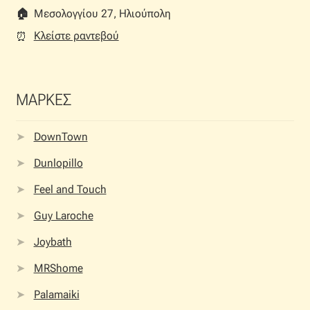
🏠︎
Μεσολογγίου 27, Ηλιούπολη
Κλείστε ραντεβού
⏰︎
ΜΑΡΚΕΣ
DownTown
Dunlopillo
Feel and Touch
Guy Laroche
Joybath
MRShome
Palamaiki