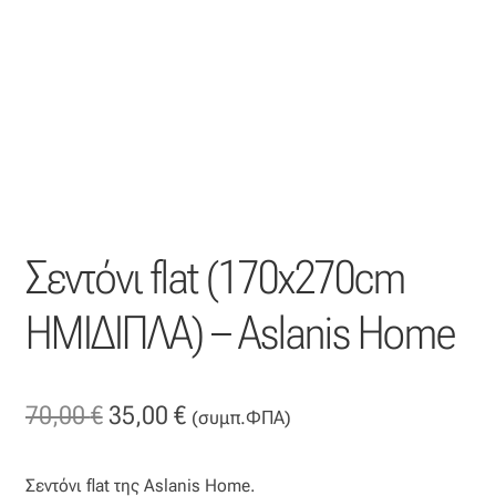
Η εταιρεία μας
Θάλασσα
Καλάθι
Κατάστημα
Σεντόνι flat (170x270cm
Λογαριασμός
ΗΜΙΔΙΠΛΑ) – Aslanis Home
Όλα τα υφάσματα
Black-out
Original
Η
70,00
€
35,00
€
(συμπ.ΦΠΑ)
price
τρέχουσα
Αλκαντάρα
Σεντόνι flat της Aslanis Home.
was:
τιμή