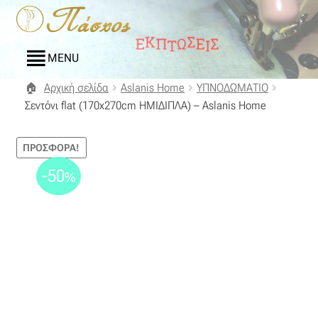
Απευθείας
Μετάβαση
μετάβαση
σε
στην
περιεχόμενο
MENU
πλοήγηση
Αρχική σελίδα
Aslanis Home
ΥΠΝΟΔΩΜΑΤΙΟ
Αρχική
Σεντόνι flat (170x270cm ΗΜΙΔΙΠΛΑ) – Aslanis Home
Blog
ΠΡΟΣΦΟΡΆ!
Compare
-50
%
Αγαπημένα
Αποστολές
Επικοινωνία
Επιστροφές