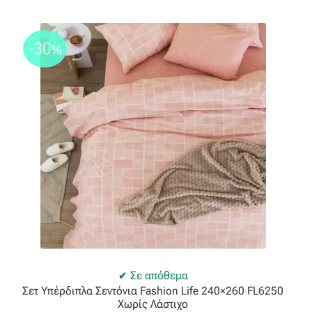
Ταφτάς (ταυτάς)
Ταφτάς μεταξωτός
-30
%
Τζιν
Τρεβίρα
Υφαντό
Φιλ-κουπέ
Φλάμα
Φόδρα
Σε απόθεμα
Σετ Υπέρδιπλα Σεντόνια Fashion Life 240×260 FL6250
Ψάθα
Χωρίς Λάστιχο